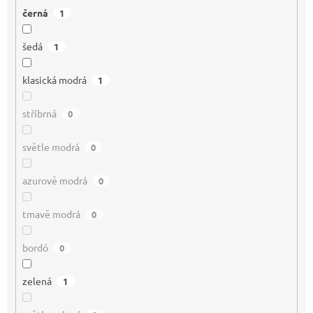
černá
1
šedá
1
klasická modrá
1
stříbrná
0
světle modrá
0
azurově modrá
0
tmavě modrá
0
bordó
0
zelená
1