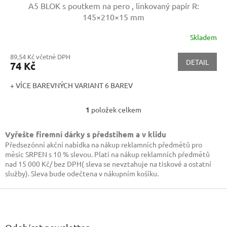
A5 BLOK s poutkem na pero , linkovaný papír
R:
145×210×15 mm
Skladem
89,54 Kč včetně DPH
DETAIL
74 Kč
+ VÍCE BAREVNÝCH VARIANT 6 BAREV
1
položek celkem
O
v
l
Vyřešte firemní dárky s předstihem a v klidu
á
Předsezónní akční nabídka na nákup reklamních předmětů pro
d
měsíc SRPEN s 10 % slevou. Platí na nákup reklamních předmětů
a
nad 15 000 Kč/ bez DPH( sleva se nevztahuje na tiskové a ostatní
c
služby). Sleva bude odečtena v nákupním košíku.
í
p
Z
r
á
v
p
k
a