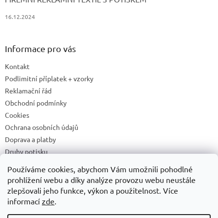
16.12.2024
Informace pro vás
Kontakt
Podlimitní příplatek + vzorky
Reklamační řád
Obchodní podmínky
Cookies
Ochrana osobních údajů
Doprava a platby
Druhy potisku
Příprava a podklady k tisku
Používáme cookies, abychom Vám umožnili pohodlné
Recyklační příspěvky a zpětný odběr elektrozařízení/baterií
prohlížení webu a díky analýze provozu webu neustále
zlepšovali jeho funkce, výkon a použitelnost. Více
informací
zde
.