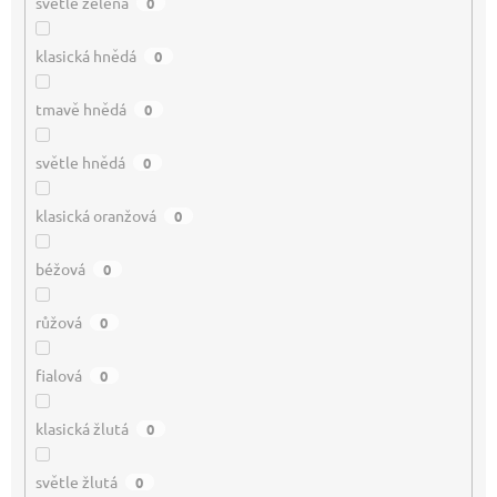
světle zelená
0
klasická hnědá
0
tmavě hnědá
0
světle hnědá
0
klasická oranžová
0
béžová
0
růžová
0
fialová
0
klasická žlutá
0
světle žlutá
0