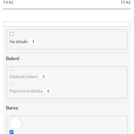
74
Kč
75
Kč
k
t
ů
Na skladě
1
Balení
Dárkové balení
0
Papírová krabička
0
Barva