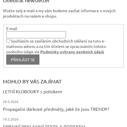
Odebírat newsletter
y
t
v
Vložte svůj e-mail a my vám budeme zasílat informace o nových
í
ý
produktech na našem e-shopu.
p
i
s
E-mail
u
Souhlasím se zasíláním obchodních sdělení na tuto e-
mailovou adresu a za tím účelem se zpracováním tohoto
osobního údaje viz
Podmínky ochrany osobních údajů
PŘIHLÁSIT SE
MOHLO BY VÁS ZAJÍMAT
LETNÍ KLOBOUKY s potiskem
28.5.2026
Propagační dárkové předměty, jaké že jsou TRENDY?
19.2.2026
FIREMNÍ REKLAMNÍ TEXTIL S POTISKEM