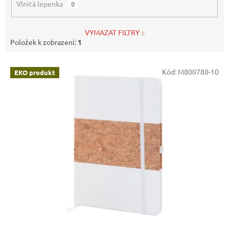
Vlnitá lepenka
0
VYMAZAT FILTRY
Položek k zobrazení:
1
V
Kód:
M800780-10
EKO produkt
ý
p
i
s
p
r
o
d
u
k
t
ů