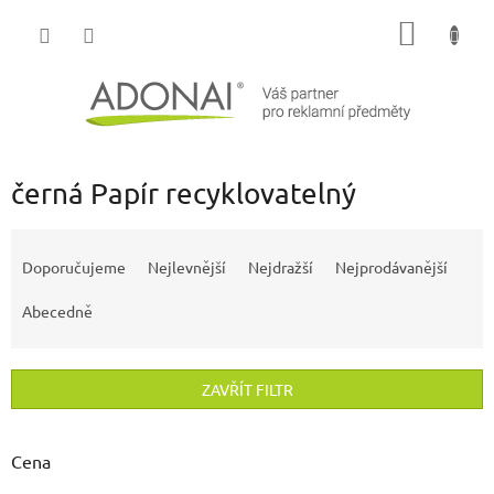
Přejít
NÁKUP
na
obsah
KOŠÍK
černá Papír recyklovatelný
Ř
a
Doporučujeme
Nejlevnější
Nejdražší
Nejprodávanější
z
e
Abecedně
n
í
p
ZAVŘÍT FILTR
r
o
d
Cena
u