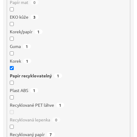
Papír mat
0
EKO kůže
3
Korek/papír
1
Guma
1
Korek
1
Papír recyklovatelný
1
Plast ABS
1
Recyklované PET láhve
1
Recyklovaná lepenka
0
Recyklovaný papír
7