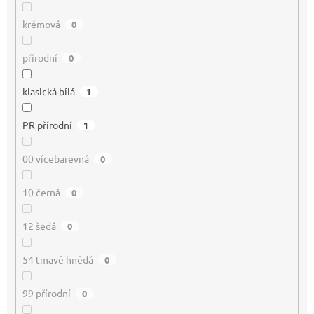
krémová
0
přírodní
0
klasická bílá
1
PR přírodní
1
00 vícebarevná
0
10 černá
0
12 šedá
0
54 tmavě hnědá
0
99 přírodní
0