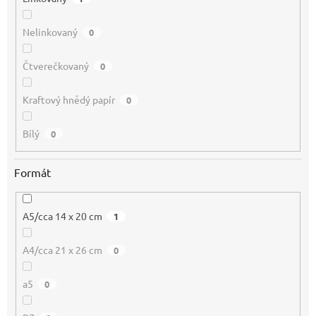
Nelinkovaný
0
Čtverečkovaný
0
Kraftový hnědý papír
0
Bílý
0
Formát
A5/cca 14 x 20 cm
1
A4/cca 21 x 26 cm
0
a5
0