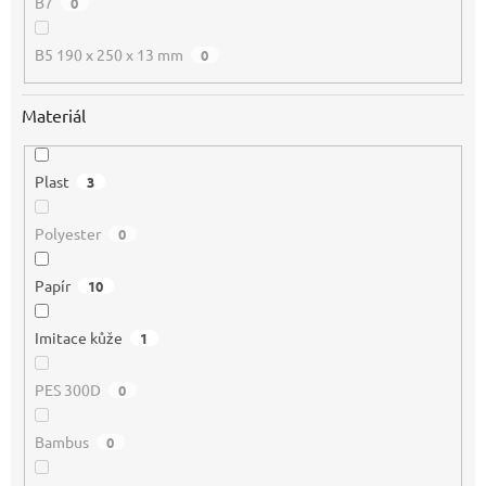
B7
0
B5 190 x 250 x 13 mm
0
Materiál
Plast
3
Polyester
0
Papír
10
Imitace kůže
1
PES 300D
0
Bambus
0