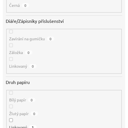
Černá
0
Diáře/Zápisníky příslušenství
Zavírání na gumičku
0
Záložka
0
Linkovaný
0
Druh papíru
Bílý papír
0
Žlutý papír
0
Linkovaný
1