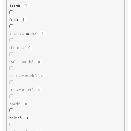
černá
1
šedá
1
klasická modrá
1
stříbrná
0
světle modrá
0
azurově modrá
0
tmavě modrá
0
bordó
0
zelená
1