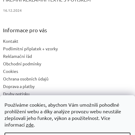
16.12.2024
Informace pro vás
Kontakt
Podlimitní příplatek + vzorky
Reklamační řád
Obchodní podmínky
Cookies
Ochrana osobních údajů
Doprava a platby
Druhy potisku
Příprava a podklady k tisku
Používáme cookies, abychom Vám umožnili pohodlné
Recyklační příspěvky a zpětný odběr elektrozařízení/baterií
prohlížení webu a díky analýze provozu webu neustále
zlepšovali jeho funkce, výkon a použitelnost. Více
informací
zde
.