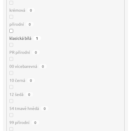
krémová
0
přírodní
0
klasická bílá
1
PR přírodní
0
00 vícebarevná
0
10 černá
0
12 šedá
0
54 tmavě hnědá
0
99 přírodní
0