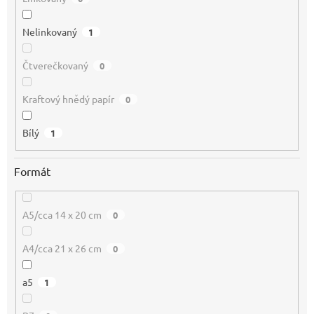
Nelinkovaný
1
Čtverečkovaný
0
Kraftový hnědý papír
0
Bílý
1
Formát
A5/cca 14 x 20 cm
0
A4/cca 21 x 26 cm
0
a5
1