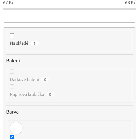
67
Kč
68
Kč
k
t
ů
Na skladě
1
Balení
Dárkové balení
0
Papírová krabička
0
Barva