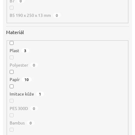
B7
0
B5 190 x 250 x 13 mm
0
Materiál
Plast
3
Polyester
0
Papír
10
Imitace kůže
1
PES 300D
0
Bambus
0