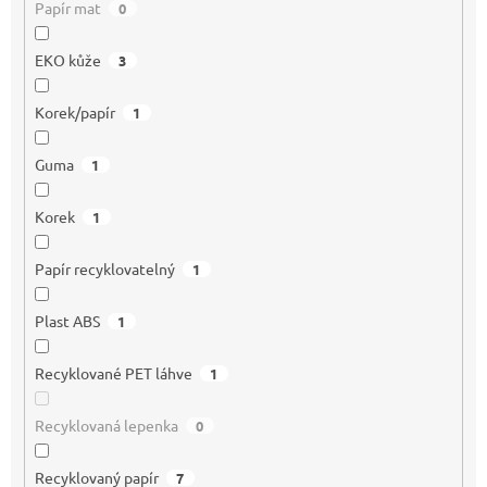
Papír mat
0
EKO kůže
3
Korek/papír
1
Guma
1
Korek
1
Papír recyklovatelný
1
Plast ABS
1
Recyklované PET láhve
1
Recyklovaná lepenka
0
Recyklovaný papír
7