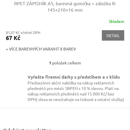
RPET ZÁPISNÍK A5, barevná gumička + záložka
R:
145×210×16 mm
Skladem
81,07 Kč včetně DPH
DETAIL
67 Kč
+ VÍCE BAREVNÝCH VARAINT 8 BAREV
1
položek celkem
O
v
l
Vyřešte firemní dárky s předstihem a v klidu
á
Předsezónní akční nabídka na nákup reklamních
d
předmětů pro měsíc SRPEN s 10 % slevou. Platí na
a
nákup reklamních předmětů nad 15 000 Kč/ bez
c
DPH( sleva se nevztahuje na tiskové a ostatní služby)
í
p
Z
r
á
v
p
k
a