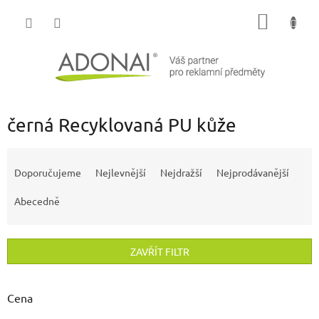
Přejít
NÁKUP
na
obsah
KOŠÍK
černá Recyklovaná PU kůže
Ř
a
Doporučujeme
Nejlevnější
Nejdražší
Nejprodávanější
z
e
Abecedně
n
í
p
ZAVŘÍT FILTR
r
o
d
Cena
u