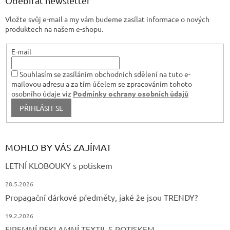
Odebírat newsletter
y
t
v
Vložte svůj e-mail a my vám budeme zasílat informace o nových
í
ý
produktech na našem e-shopu.
p
i
s
E-mail
u
Souhlasím se zasíláním obchodních sdělení na tuto e-
mailovou adresu a za tím účelem se zpracováním tohoto
osobního údaje viz
Podmínky ochrany osobních údajů
PŘIHLÁSIT SE
MOHLO BY VÁS ZAJÍMAT
LETNÍ KLOBOUKY s potiskem
28.5.2026
Propagační dárkové předměty, jaké že jsou TRENDY?
19.2.2026
FIREMNÍ REKLAMNÍ TEXTIL S POTISKEM