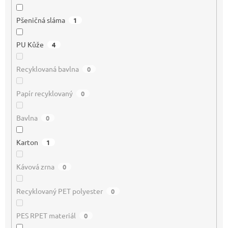
Pšeničná sláma
1
PU Kůže
4
Recyklovaná bavlna
0
Papír recyklovaný
0
Bavlna
0
Karton
1
Kávová zrna
0
Recyklovaný PET polyester
0
PES RPET materiál
0