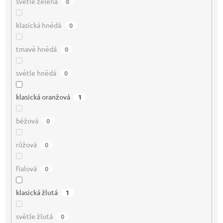
světle zelená
0
klasická hnědá
0
tmavě hnědá
0
světle hnědá
0
klasická oranžová
1
béžová
0
růžová
0
fialová
0
klasická žlutá
1
světle žlutá
0