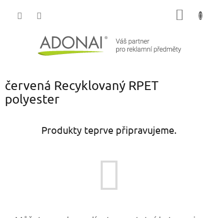
Přejít
NÁKUP
na
obsah
KOŠÍK
červená Recyklovaný RPET
polyester
Produkty teprve připravujeme.