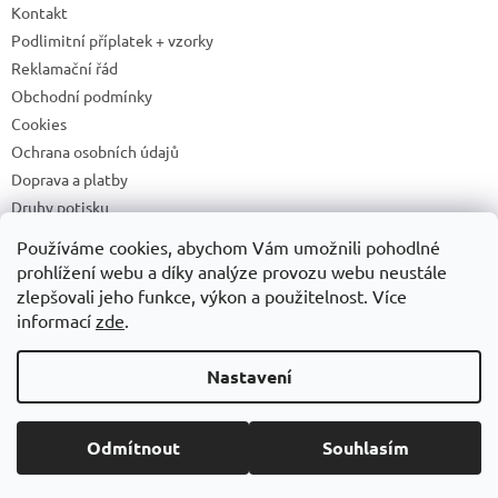
Kontakt
Podlimitní příplatek + vzorky
Reklamační řád
Obchodní podmínky
Cookies
Ochrana osobních údajů
Doprava a platby
Druhy potisku
Příprava a podklady k tisku
Používáme cookies, abychom Vám umožnili pohodlné
Recyklační příspěvky a zpětný odběr elektrozařízení/baterií
prohlížení webu a díky analýze provozu webu neustále
zlepšovali jeho funkce, výkon a použitelnost. Více
informací
zde
.
Vytvořil Shoptet
Nastavení
Copyright 2026
ADONAI
. Všechna práva vyhrazena.
Upravit
Odmítnout
Souhlasím
nastavení cookies