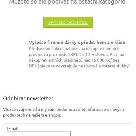
Můžete se ale podívat na ostatní kategorie.
ZPĚT DO OBCHODU
Vyřešte firemní dárky s předstihem a v klidu
Předsezónní akční nabídka na nákup reklamních
předmětů pro měsíc SRPEN s 10 % slevou. Platí na
nákup reklamních předmětů nad 15 000 Kč/ bez
DPH( sleva se nevztahuje na tiskové a ostatní služby)
Z
á
p
a
Odebírat newsletter
t
Vložte svůj e-mail a my vám budeme zasílat informace o nových
í
produktech na našem e-shopu.
E-mail