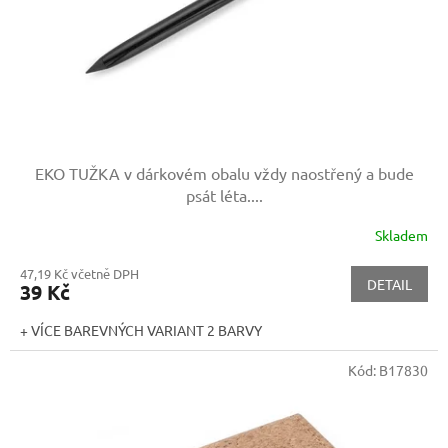
d
u
k
t
ů
EKO TUŽKA v dárkovém obalu
vždy naostřený a bude
psát léta....
Skladem
47,19 Kč včetně DPH
DETAIL
39 Kč
+ VÍCE BAREVNÝCH VARIANT 2 BARVY
Kód:
B17830