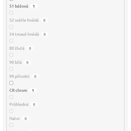
51 béžová
1
52 světle hnědá
0
54 tmavě hnědá
0
80 žlutá
0
90 bílá
0
99 přírodní
0
CR chrom
1
Průhledná
0
Natur
0