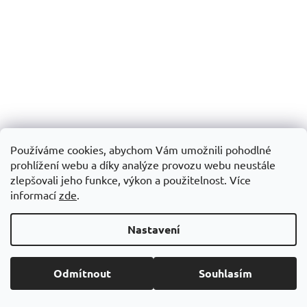
Používáme cookies, abychom Vám umožnili pohodlné
prohlížení webu a díky analýze provozu webu neustále
SAMONAVÍJECÍ KOVOVÝ DRŽÁK NA SKIPASS NEBO ID
zlepšovali jeho funkce, výkon a použitelnost. Více
KARTY
informací
zde
.
Skladem
Nastavení
79,86 Kč včetně DPH
Do košíku
66 Kč
Odmítnout
Souhlasím