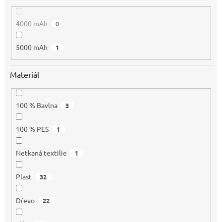
4000 mAh
0
5000 mAh
1
Materiál
100 % Bavlna
3
100 % PES
1
Netkaná textilie
1
Plast
32
Dřevo
22