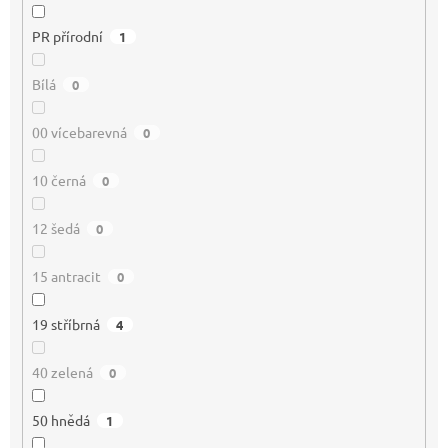
PR přírodní
1
Bílá
0
00 vícebarevná
0
10 černá
0
12 šedá
0
15 antracit
0
19 stříbrná
4
40 zelená
0
50 hnědá
1