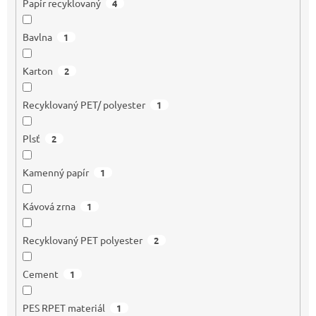
Papír recyklovaný
4
Bavlna
1
Karton
2
Recyklovaný PET/ polyester
1
Plsť
2
Kamenný papír
1
Kávová zrna
1
Recyklovaný PET polyester
2
Cement
1
PES RPET materiál
1