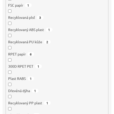
FSC papír
1
Recyklovaná plsť
3
Recyklovaný ABS plast
1
Recyklovaná PU kůže
2
RPET papír
6
300D RPET PET
1
Plast RABS
1
Dřevěná dýha
1
Recyklovaný PP plast
1