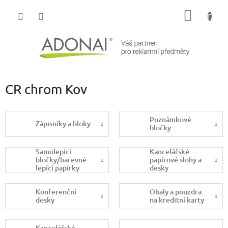
Přejít
NÁKUP
na
obsah
KOŠÍK
CR chrom Kov
Poznámkové
Zápisníky a bloky
bločky
Samolepící
Kancelářské
bločky/barevné
papírové slohy a
lepící papírky
desky
Konferenční
Obaly a pouzdra
desky
na kreditní karty
Kancelářské