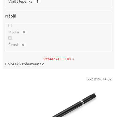
Vlnitá lepenka
1
Náplň
Modrá
0
Černá
0
VYMAZAT FILTRY
Položek k zobrazení:
12
V
Kód:
B19674-02
ý
p
i
s
p
r
o