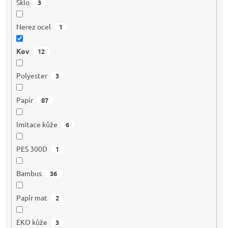
Sklo
3
Nerez ocel
1
Kov
12
Polyester
3
Papír
87
Imitace kůže
6
PES 300D
1
Bambus
36
Papír mat
2
EKO kůže
3