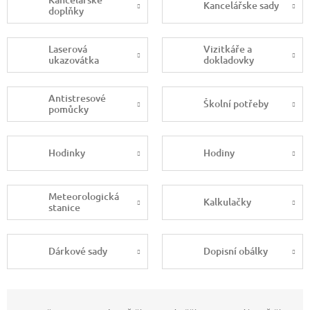
Kancelářske sady
doplňky
Laserová
Vizitkáře a
ukazovátka
dokladovky
Antistresové
Školní potřeby
pomůcky
Hodinky
Hodiny
Meteorologická
Kalkulačky
stanice
Dárkové sady
Dopisní obálky
Ř