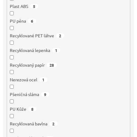
Plast ABS
5
PU pěna
6
Recyklované PET láhve
2
Recyklovaná lepenka
1
Recyklovaný papír
28
Nerezová ocel
1
Pšeničná sláma
9
PU Kůže
8
Recyklovaná bavlna
2