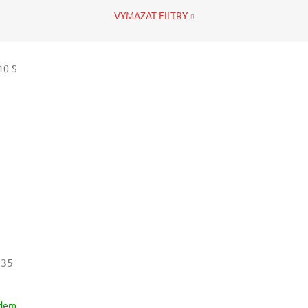
VYMAZAT FILTRY
10-S
135
adem