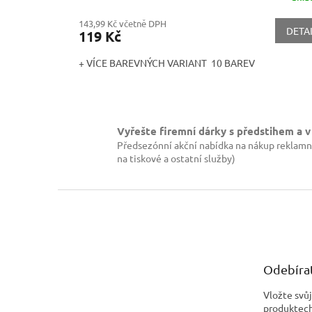
143,99 Kč včetně DPH
DETA
119 Kč
+ VÍCE BAREVNÝCH VARIANT 10 BAREV
Vyřešte firemní dárky s předstihem a v
Předsezónní akční nabídka na nákup reklamn
na tiskové a ostatní služby)
Z
á
p
a
t
Odebírat
í
Vložte svů
produktech