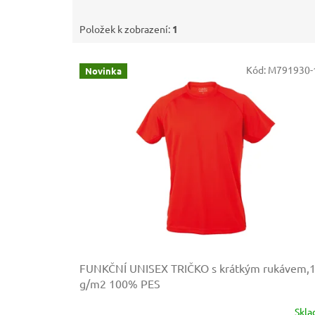
Položek k zobrazení:
1
V
Kód:
M791930-
Novinka
ý
p
i
s
p
r
o
d
u
k
t
ů
FUNKČNÍ UNISEX TRIČKO s krátkým rukávem,
g/m2
100% PES
Skl