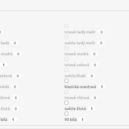
tmavě šedý melír
0
0
 šedá
světle šedý melír
0
0
ě modrá
tmavě modrá
0
0
tmavě zelená
1
0
 zelená
světla khaki
0
0
hnědá
klasická oranžová
0
1
růžová
tmavě růžová
0
0
 žlutá
světle žlutá
0
1
 bílá
90 bílá
1
1