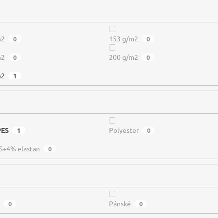
m2
153 g/m2
0
0
m2
200 g/m2
0
0
m2
1
PES
Polyester
1
0
S+4% elastan
0
é
Pánské
0
0