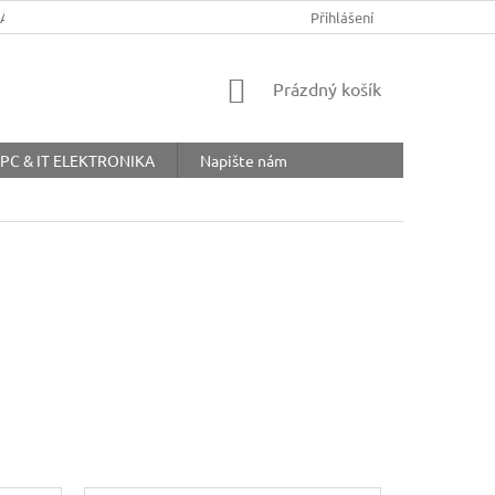
ŘÁD
OBCHODNÍ PODMÍNKY
COOKIES
Přihlášení
OCHRANA OSOBNÍ
NÁKUPNÍ
Prázdný košík
KOŠÍK
PC & IT ELEKTRONIKA
Napište nám