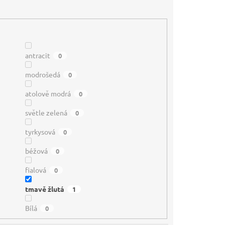
antracit
0
modrošedá
0
atolově modrá
0
světle zelená
0
tyrkysová
0
béžová
0
fialová
0
tmavě žlutá
1
Bílá
0