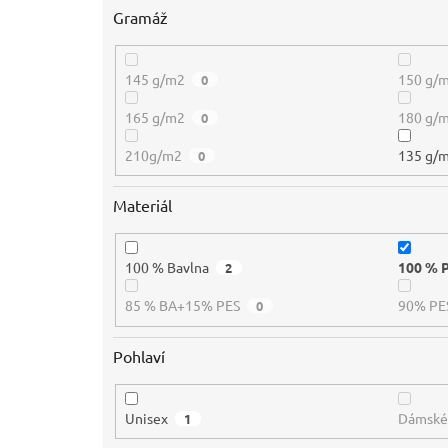
Gramáž
145 g/m2
150 g/
0
165 g/m2
180 g/
0
210g/m2
135 g/
0
Materiál
100 % Bavlna
100 % 
2
85 % BA+15% PES
90% PE
0
Pohlaví
Unisex
Dámsk
1