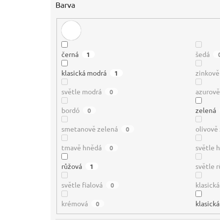
Barva
černá
šedá
1
klasická modrá
zinkově
1
světle modrá
azurov
0
bordó
zelená
0
smetanově zelená
olivově
0
tmavě hnědá
světle 
0
růžová
světle 
1
světle fialová
klasická
0
krémová
klasická
0