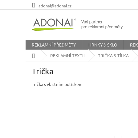
Přejít
adonai@adonai.cz
na
obsah
REKLAMNÍ PŘEDMĚTY
HRNKY & SKLO
REK
Domů
REKLAMNÍ TEXTIL
TRIČKA & TÍLKA
Trička
Trička s vlastním potiskem