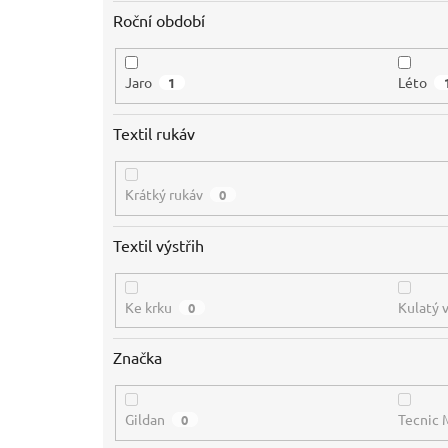
Roční období
Jaro
Léto
1
Textil rukáv
Krátký rukáv
0
Textil výstřih
Ke krku
Kulatý 
0
Značka
Gildan
Tecnic 
0