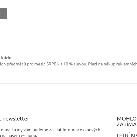
IL
O
v
l
 klidu
á
ích předmětů pro měsíc SRPEN s 10 % slevou. Platí na nákup reklamníc
d
a
c
í
p
r
v
k
y
v
 newsletter
MOHLO 
ý
ZAJÍMA
p
j e-mail a my vám budeme zasílat informace o nových
i
LETNÍ K
 na našem e-shopu.