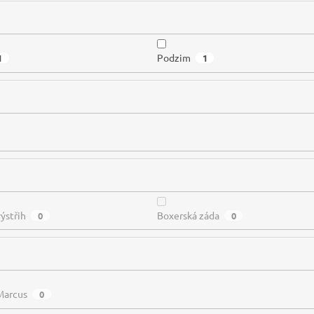
Podzim
1
1
výstřih
Boxerská záda
0
0
Marcus
0