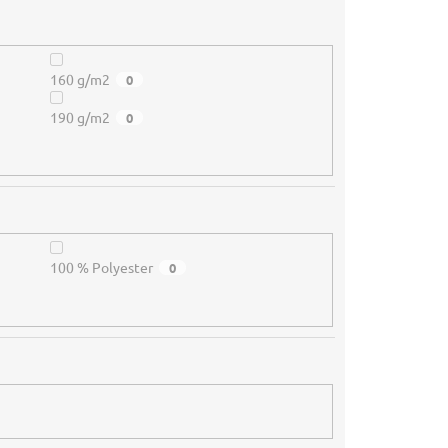
160 g/m2
0
190 g/m2
0
100 % Polyester
0