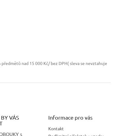
h předmětů nad 15 000 Kč/ bez DPH( sleva se nevztahuje
BY VÁS
Informace pro vás
T
Kontakt
LOBOUKY s
Podlimitní příplatek + vzorky