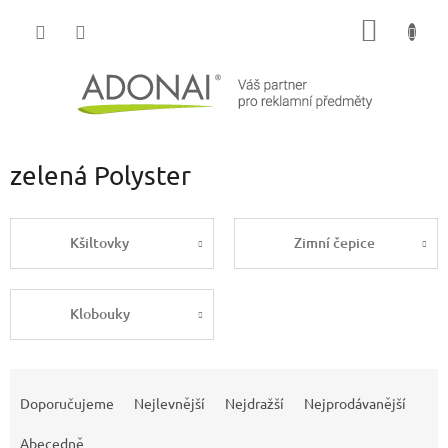
Přejít
NÁKUP
na
obsah
KOŠÍK
zelená Polyster
Kšiltovky
Zimní čepice
Klobouky
Ř
a
Doporučujeme
Nejlevnější
Nejdražší
Nejprodávanější
z
e
Abecedně