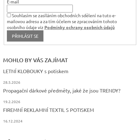
E-mail
k
y
v
Souhlasím se zasíláním obchodních sdělení na tuto e-
ý
mailovou adresu a za tím účelem se zpracováním tohoto
p
osobního údaje viz
Podmínky ochrany osobních údajů
i
PŘIHLÁSIT SE
s
u
MOHLO BY VÁS ZAJÍMAT
LETNÍ KLOBOUKY s potiskem
28.5.2026
Propagační dárkové předměty, jaké že jsou TRENDY?
19.2.2026
FIREMNÍ REKLAMNÍ TEXTIL S POTISKEM
16.12.2024