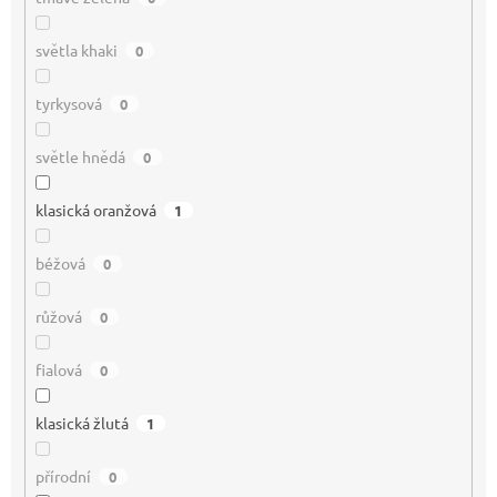
světla khaki
0
tyrkysová
0
světle hnědá
0
klasická oranžová
1
béžová
0
růžová
0
fialová
0
klasická žlutá
1
přírodní
0