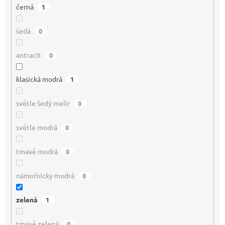
černá
1
šedá
0
antracit
0
klasická modrá
1
světle šedý melír
0
světle modrá
0
tmavě modrá
0
námořnicky modrá
0
zelená
1
tmavě zelená
0