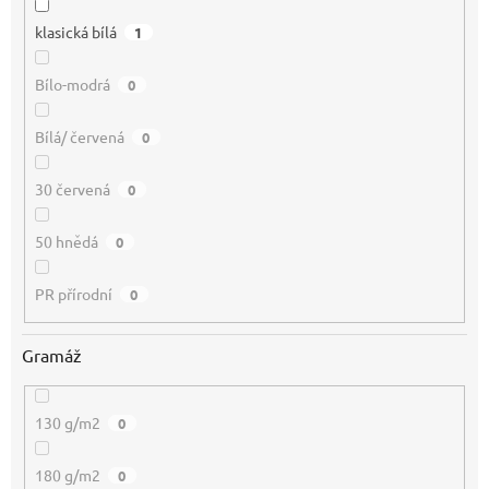
klasická bílá
1
Bílo-modrá
0
Bílá/ červená
0
30 červená
0
50 hnědá
0
PR přírodní
0
Gramáž
130 g/m2
0
180 g/m2
0