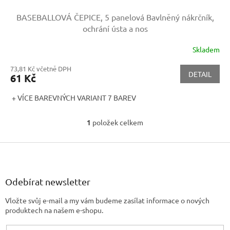
BASEBALLOVÁ ČEPICE, 5 panelová
Bavlněný nákrčník,
ochrání ústa a nos
Skladem
73,81 Kč včetně DPH
DETAIL
61 Kč
+ VÍCE BAREVNÝCH VARIANT 7 BAREV
1
položek celkem
O
v
Z
l
á
á
d
p
a
a
Odebírat newsletter
c
t
í
Vložte svůj e-mail a my vám budeme zasílat informace o nových
í
p
produktech na našem e-shopu.
r
v