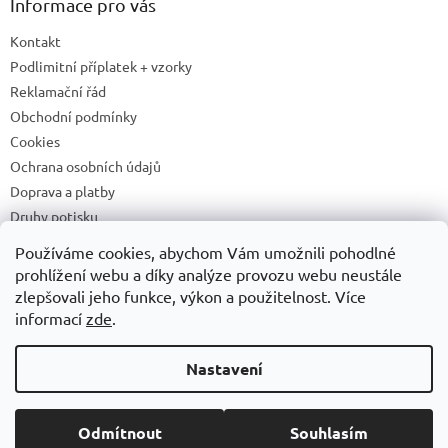
Informace pro vás
Kontakt
Podlimitní příplatek + vzorky
Reklamační řád
Obchodní podmínky
Cookies
Ochrana osobních údajů
Doprava a platby
Druhy potisku
Příprava a podklady k tisku
Používáme cookies, abychom Vám umožnili pohodlné
Recyklační příspěvky a zpětný odběr elektrozařízení/baterií
prohlížení webu a díky analýze provozu webu neustále
zlepšovali jeho funkce, výkon a použitelnost. Více
informací
zde
.
Vytvořil Shoptet
Nastavení
Copyright 2026
ADONAI
. Všechna práva vyhrazena.
Upravit
Odmítnout
Souhlasím
nastavení cookies