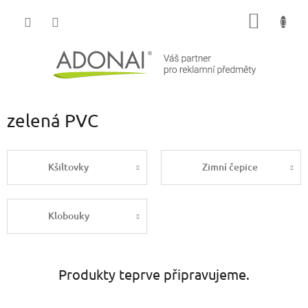
Přejít
NÁKUP
na
obsah
KOŠÍK
zelená PVC
Kšiltovky
Zimní čepice
Klobouky
Produkty teprve připravujeme.