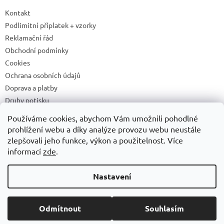
Kontakt
Podlimitní příplatek + vzorky
Reklamační řád
Obchodní podmínky
Cookies
Ochrana osobních údajů
Doprava a platby
Druhy potisku
Příprava a podklady k tisku
Používáme cookies, abychom Vám umožnili pohodlné
Recyklační příspěvky a zpětný odběr elektrozařízení/baterií
prohlížení webu a díky analýze provozu webu neustále
zlepšovali jeho funkce, výkon a použitelnost. Více
informací
zde
.
Vytvořil Shoptet
Nastavení
Copyright 2026
ADONAI
. Všechna práva vyhrazena.
Upravit
Odmítnout
Souhlasím
nastavení cookies