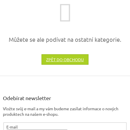
Můžete se ale podívat na ostatní kategorie.
ZPĚT DO OBCHODU
Z
á
p
a
Odebírat newsletter
t
Vložte svůj e-mail a my vám budeme zasílat informace o nových
í
produktech na našem e-shopu.
E-mail