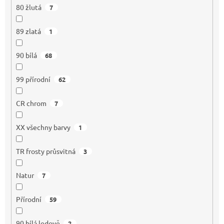
80 žlutá
7
89 zlatá
1
90 bílá
68
99 přírodní
62
CR chrom
7
XX všechny barvy
1
TR frosty průsvitná
3
Natur
7
Přírodní
59
90 bílá ledově
2