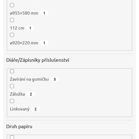
ø955×580 mm
1
112 cm
1
ø920×220 mm
1
Diáře/Zápisníky příslušenství
Zavírání na gumičku
5
Záložka
2
Linkovaný
2
Druh papíru