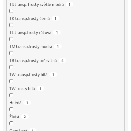
TS transp. frosty světle modrá
1
TK transp.frosty černá
1
TL transp.frosty růžová
1
TM transp.frosty modrá
1
TR transp.frosty průsvitná
4
TW transp.frosty bílá
1
TW frosty bílá
1
Hnědá
1
Žlutá
2
Oranžová
1