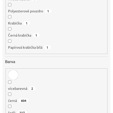
Polyesterové pouzdro
1
Krabička
1
Černá krabička
1
Papírová krabička bílá
1
Barva
vícebarevná
2
černá
604
šedá
217