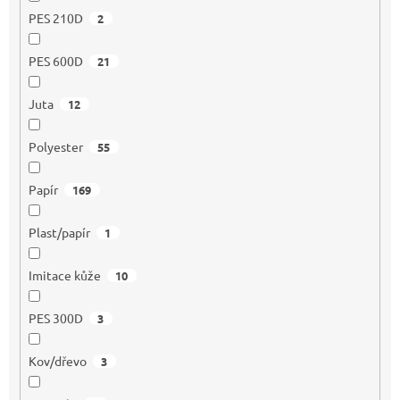
PES 210D
2
PES 600D
21
Juta
12
Polyester
55
Papír
169
Plast/papír
1
Imitace kůže
10
PES 300D
3
Kov/dřevo
3