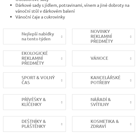
Dárkové sady s jídlem, potravinami, vínem a jiné dobroty na
vánoční stůl v dárkovém balení
Vánoční čaje a cukrovinky
NOVINKY
Nejlepší nabídky
REKLAMNÍ
na tento týden
PŘEDMĚTY
EKOLOGICKÉ
REKLAMNÍ
VÁNOCE
PŘEDMĚTY
SPORT & VOLNÝ
KANCELÁŘSKÉ
ČAS
POTŘEBY
PŘÍVĚŠKY &
NÁŘADÍ &
KLÍČENKY
SVÍTILNY
DEŠTNÍKY &
KOSMETIKA &
PLÁŠTĚNKY
ZDRAVÍ