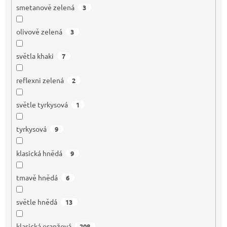
smetanově zelená
3
olivově zelená
3
světla khaki
7
reflexni zelená
2
světle tyrkysová
1
tyrkysová
9
klasická hnědá
9
tmavě hnědá
6
světle hnědá
13
klasická oranžová
208