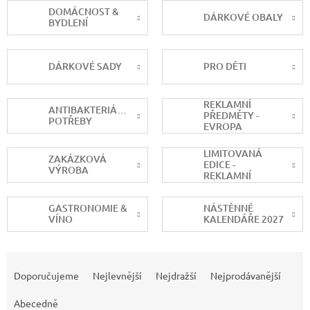
DOMÁCNOST &
DÁRKOVÉ OBALY
BYDLENÍ
DÁRKOVÉ SADY
PRO DĚTI
REKLAMNÍ
ANTIBAKTERIÁLNÍ
PŘEDMĚTY -
POTŘEBY
EVROPA
LIMITOVANÁ
ZAKÁZKOVÁ
EDICE -
VÝROBA
REKLAMNÍ
DÁRKY
GASTRONOMIE &
NÁSTĚNNÉ
VÍNO
KALENDÁŘE 2027
Ř
a
Doporučujeme
Nejlevnější
Nejdražší
Nejprodávanější
z
e
Abecedně