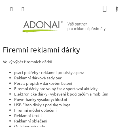
Přejít
NÁKUP
na
obsah
KOŠÍK
Firemní reklamní dárky
Velký výběr firemních dárků
psací potřeby - reklamní propisky a pera
Reklamní dárkové sady per
Pera a propisk v dárkovém balení
Firemní dárky pro volný čas a sportovní aktivity
Elektronické dárky - vybavení k počítačům a mobilům
Powerbanky vysokorychlostní
USB Flash disky s potiskem loga
Firemní módní oblečení
Reklamní textil
Reklamní oblečení
Outdoorové sady