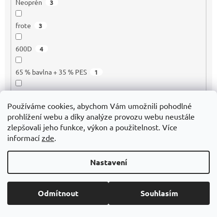
Neoprén
3
frote
3
600D
4
65 % bavlna + 35 % PES
1
Bambus
250
Používáme cookies, abychom Vám umožnili pohodlné
prohlížení webu a díky analýze provozu webu neustále
100 % Plyš
1
zlepšovali jeho funkce, výkon a použitelnost. Více
informací
zde
.
Papír mat
3
Nastavení
Papír
1
EKO kůže
10
Odmítnout
Souhlasím
Korek/papír
1