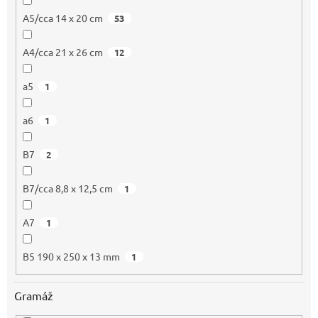
A5/cca 14 x 20 cm
53
A4/cca 21 x 26 cm
12
a5
1
a6
1
B7
2
B7/cca 8,8 x 12,5 cm
1
A7
1
B5 190 x 250 x 13 mm
1
Gramáž