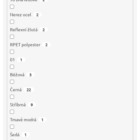
Nerez ocel
2
Reflexní žlutá
2
RPET polyester
2
01
1
Béžová
3
Černá
22
Stříbrná
9
Tmavě modrá
1
Šedá
1