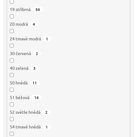
19 stříbrná
54
20 modrá
4
24 tmavě modrá
1
30 červená
2
40 zelená
3
50 hnědá
11
51 béžová
14
52 světle hnědá
2
54 tmavě hnědá
1