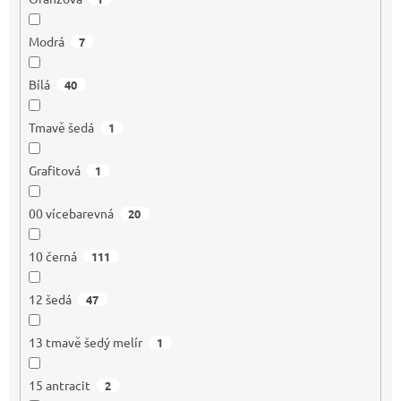
Modrá
7
Bílá
40
Tmavě šedá
1
Grafitová
1
00 vícebarevná
20
10 černá
111
12 šedá
47
13 tmavě šedý melír
1
15 antracit
2