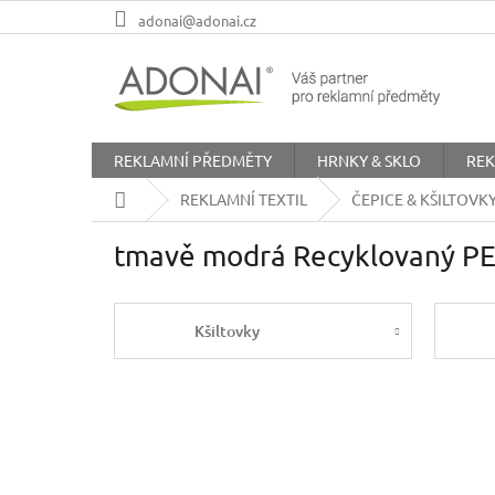
Přejít
adonai@adonai.cz
na
obsah
REKLAMNÍ PŘEDMĚTY
HRNKY & SKLO
REK
Domů
REKLAMNÍ TEXTIL
ČEPICE & KŠILTOVK
tmavě modrá Recyklovaný PE
Kšiltovky