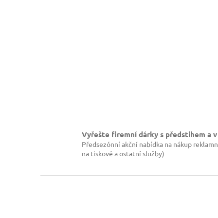
Vyřešte firemní dárky s předstihem a v
Předsezónní akční nabídka na nákup reklamn
na tiskové a ostatní služby)
Z
á
p
a