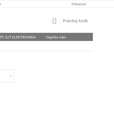
ŘÁD
OBCHODNÍ PODMÍNKY
COOKIES
Přihlášení
OCHRANA OSOBNÍ
NÁKUPNÍ
Prázdný košík
KOŠÍK
PC & IT ELEKTRONIKA
Napište nám