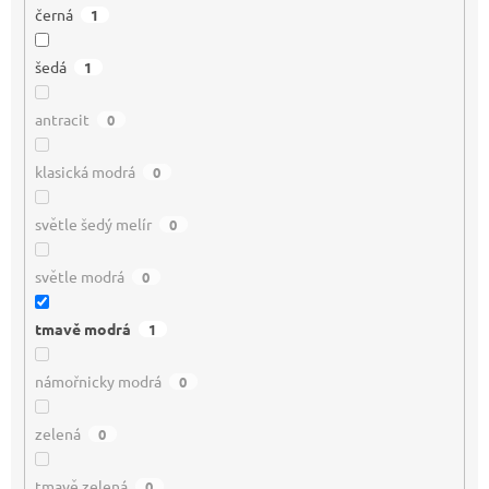
černá
1
šedá
1
antracit
0
klasická modrá
0
světle šedý melír
0
světle modrá
0
tmavě modrá
1
námořnicky modrá
0
zelená
0
tmavě zelená
0