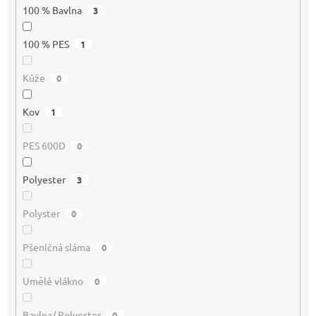
100 % Bavlna
3
100 % PES
1
Kůže
0
Kov
1
PES 600D
0
Polyester
3
Polyster
0
Pšeničná sláma
0
Umělé vlákno
0
Bavlna/ Polyester
0