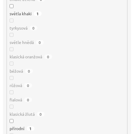
světla khaki
1
tyrkysová
0
světle hnědá
0
klasická oranžová
0
béžová
0
růžová
0
fialová
0
klasická žlutá
0
přírodní
1