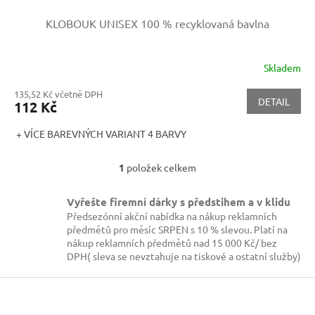
KLOBOUK UNISEX
100 % recyklovaná bavlna
Skladem
135,52 Kč včetně DPH
DETAIL
112 Kč
+ VÍCE BAREVNÝCH VARIANT 4 BARVY
1
položek celkem
O
v
l
Vyřešte firemní dárky s předstihem a v klidu
á
Předsezónní akční nabídka na nákup reklamních
d
předmětů pro měsíc SRPEN s 10 % slevou. Platí na
a
nákup reklamních předmětů nad 15 000 Kč/ bez
c
DPH( sleva se nevztahuje na tiskové a ostatní služby)
í
p
Z
r
á
v
p