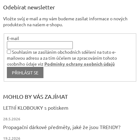
k
a
Odebírat newsletter
y
t
v
Vložte svůj e-mail a my vám budeme zasílat informace o nových
í
ý
produktech na našem e-shopu.
p
i
s
E-mail
u
Souhlasím se zasíláním obchodních sdělení na tuto e-
mailovou adresu a za tím účelem se zpracováním tohoto
osobního údaje viz
Podmínky ochrany osobních údajů
PŘIHLÁSIT SE
MOHLO BY VÁS ZAJÍMAT
LETNÍ KLOBOUKY s potiskem
28.5.2026
Propagační dárkové předměty, jaké že jsou TRENDY?
19.2.2026