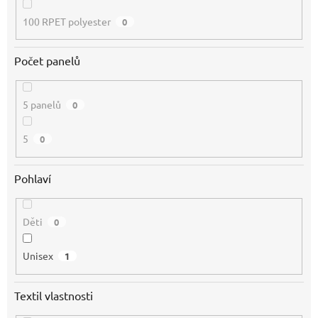
100 RPET polyester
0
Počet panelů
5 panelů
0
5
0
Pohlaví
Děti
0
Unisex
1
Textil vlastnosti