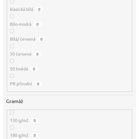
klasická bílá
0
Bílo-modrá
0
Bílá/ červená
0
30 červená
0
50 hnědá
0
PR přírodní
0
Gramáž
130 g/m2
0
180 g/m2
0