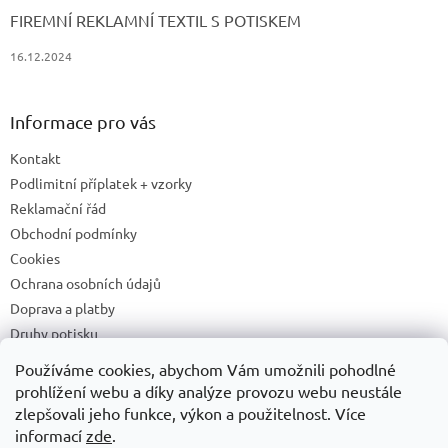
FIREMNÍ REKLAMNÍ TEXTIL S POTISKEM
16.12.2024
Informace pro vás
Kontakt
Podlimitní příplatek + vzorky
Reklamační řád
Obchodní podmínky
Cookies
Ochrana osobních údajů
Doprava a platby
Druhy potisku
Příprava a podklady k tisku
Používáme cookies, abychom Vám umožnili pohodlné
Recyklační příspěvky a zpětný odběr elektrozařízení/baterií
prohlížení webu a díky analýze provozu webu neustále
zlepšovali jeho funkce, výkon a použitelnost. Více
informací
zde
.