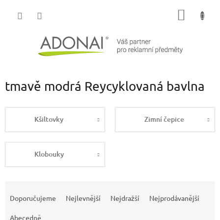
Přejít
NÁKUP
na
obsah
KOŠÍK
tmavě modrá Reycyklovaná bavlna
Kšiltovky
Zimní čepice
Klobouky
Ř
a
Doporučujeme
Nejlevnější
Nejdražší
Nejprodávanější
z
e
Abecedně