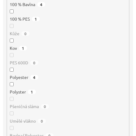
100 % Bavlna
4
100 % PES
1
Kůže
0
Kov
1
PES 600D
0
Polyester
4
Polyster
1
Pšeničná sláma
0
Umělé vlákno
0
Bavlna/ Polyester
0