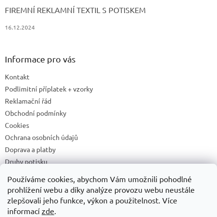
FIREMNÍ REKLAMNÍ TEXTIL S POTISKEM
16.12.2024
Informace pro vás
Kontakt
Podlimitní příplatek + vzorky
Reklamační řád
Obchodní podmínky
Cookies
Ochrana osobních údajů
Doprava a platby
Druhy potisku
Příprava a podklady k tisku
Používáme cookies, abychom Vám umožnili pohodlné
Recyklační příspěvky a zpětný odběr elektrozařízení/baterií
prohlížení webu a díky analýze provozu webu neustále
zlepšovali jeho funkce, výkon a použitelnost. Více
informací
zde
.