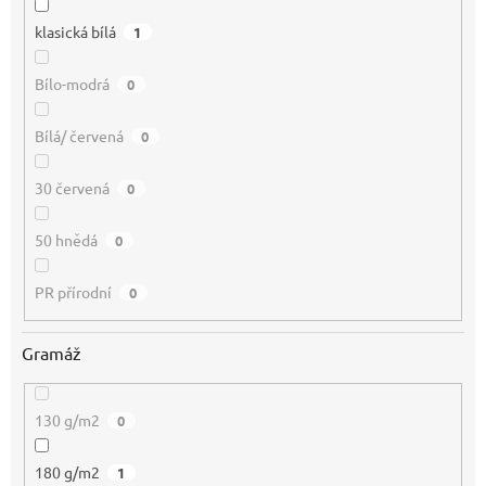
klasická bílá
1
Bílo-modrá
0
Bílá/ červená
0
30 červená
0
50 hnědá
0
PR přírodní
0
Gramáž
130 g/m2
0
180 g/m2
1