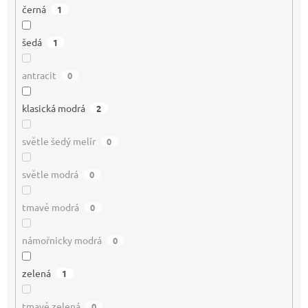
černá
1
šedá
1
antracit
0
klasická modrá
2
světle šedý melír
0
světle modrá
0
tmavě modrá
0
námořnicky modrá
0
zelená
1
tmavě zelená
0