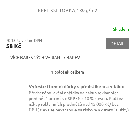
RPET KŠILTOVKA,180 g/m2
Skladem
70,18 Kč včetně DPH
DETAIL
58 Kč
+ VÍCE BAREVNÝCH VARIANT 5 BAREV
1
položek celkem
O
v
l
Vyřešte firemní dárky s předstihem a v klidu
á
Předsezónní akční nabídka na nákup reklamních
d
předmětů pro měsíc SRPEN s 10 % slevou. Platí na
a
nákup reklamních předmětů nad 15 000 Kč/ bez
c
DPH( sleva se nevztahuje na tiskové a ostatní služby)
í
p
Z
r
á
v
p