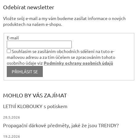
k
a
Odebírat newsletter
y
t
v
Vložte svůj e-mail a my vám budeme zasílat informace o nových
í
ý
produktech na našem e-shopu.
p
i
s
E-mail
u
Souhlasím se zasíláním obchodních sdělení na tuto e-
mailovou adresu a za tím účelem se zpracováním tohoto
osobního údaje viz
Podmínky ochrany osobních údajů
PŘIHLÁSIT SE
MOHLO BY VÁS ZAJÍMAT
LETNÍ KLOBOUKY s potiskem
28.5.2026
Propagační dárkové předměty, jaké že jsou TRENDY?
19.2.2026