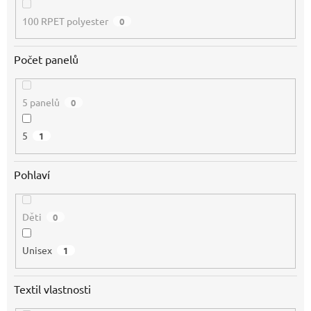
100 RPET polyester
0
Počet panelů
5 panelů
0
5
1
Pohlaví
Děti
0
Unisex
1
Textil vlastnosti