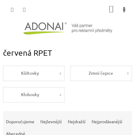
Přejít
NÁKUP
na
obsah
KOŠÍK
červená RPET
Kšiltovky
Zimní čepice
Klobouky
Ř
a
Doporučujeme
Nejlevnější
Nejdražší
Nejprodávanější
z
e
Abecedně