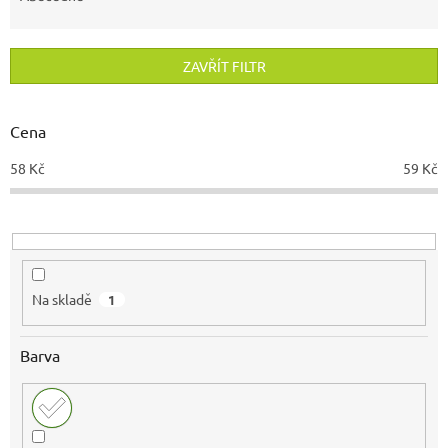
n
í
p
ZAVŘÍT FILTR
r
o
d
Cena
u
58
Kč
59
Kč
k
t
ů
Na skladě
1
Barva