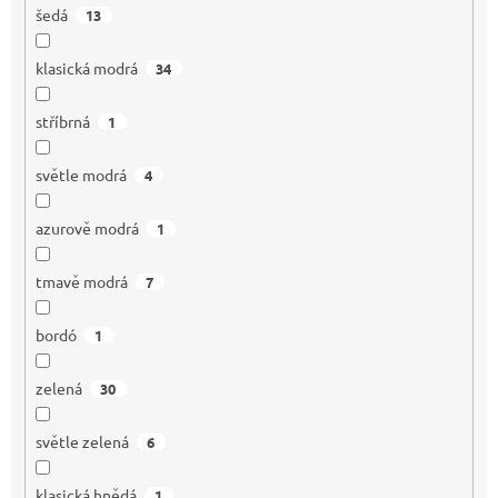
šedá
13
klasická modrá
34
stříbrná
1
světle modrá
4
azurově modrá
1
tmavě modrá
7
bordó
1
zelená
30
světle zelená
6
klasická hnědá
1