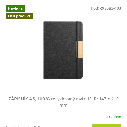
V
Kód:
R93585-103
Novinka
ý
EKO produkt
p
i
s
p
r
o
d
u
k
t
ů
ZÁPISNÍK A5, 100 % recyklovaný materiál
R: 147 x 210
mm
Skladem