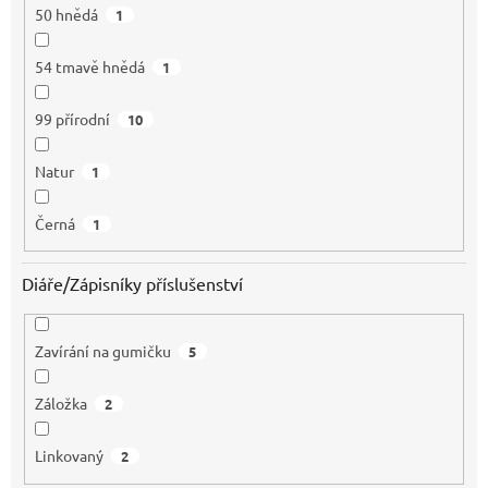
50 hnědá
1
54 tmavě hnědá
1
99 přírodní
10
Natur
1
Černá
1
Diáře/Zápisníky příslušenství
Zavírání na gumičku
5
Záložka
2
Linkovaný
2