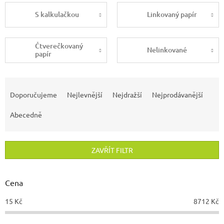
S kalkulačkou
Linkovaný papír
Čtverečkovaný
Nelinkované
papír
Ř
a
Doporučujeme
Nejlevnější
Nejdražší
Nejprodávanější
z
e
Abecedně
n
í
p
ZAVŘÍT FILTR
r
o
d
Cena
u
15
Kč
8712
Kč
k
t