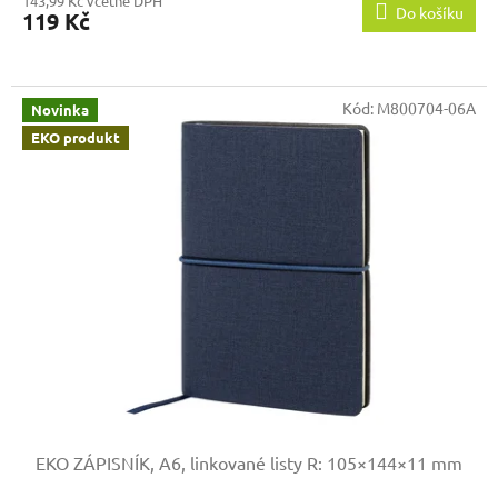
143,99 Kč včetně DPH
Do košíku
119 Kč
Kód:
M800704-06A
Novinka
EKO produkt
EKO ZÁPISNÍK, A6, linkované listy
R: 105×144×11 mm