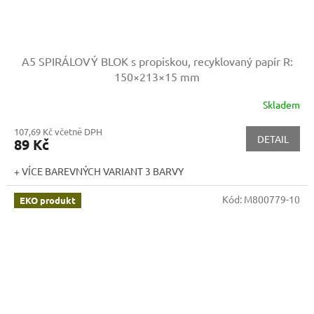
A5 SPIRÁLOVÝ BLOK s propiskou, recyklovaný papír
R:
150×213×15 mm
Skladem
107,69 Kč včetně DPH
DETAIL
89 Kč
+ VÍCE BAREVNÝCH VARIANT 3 BARVY
Kód:
M800779-10
EKO produkt