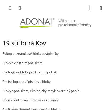
Přejít
NÁKUP
na
obsah
KOŠÍK
19 stříbrná Kov
Eshop poznámkové bloky a zápisníky
Bloky s vlastním potiskem
Ekologické bloky pro firemní potisk
Potisk loga na zápisníky a bloky
Bloky s potiskem, ekologický recyklovatelný papír
Potisknout firemní bloky a zápisníky
Potištěné firemní a propagační bloky