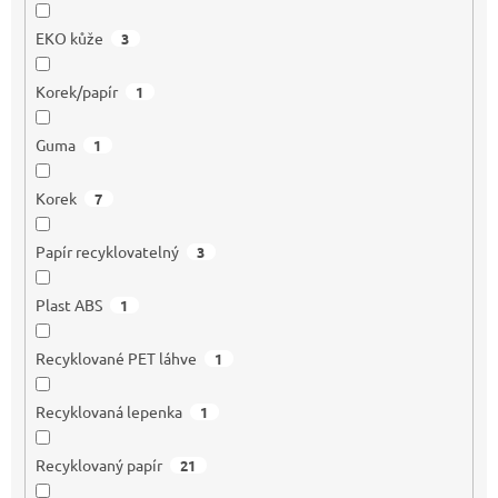
EKO kůže
3
Korek/papír
1
Guma
1
Korek
7
Papír recyklovatelný
3
Plast ABS
1
Recyklované PET láhve
1
Recyklovaná lepenka
1
Recyklovaný papír
21