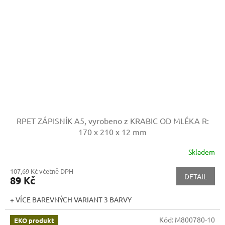
RPET ZÁPISNÍK A5, vyrobeno z KRABIC OD MLÉKA
R:
170 x 210 x 12 mm
Skladem
107,69 Kč včetně DPH
DETAIL
89 Kč
+ VÍCE BAREVNÝCH VARIANT 3 BARVY
Kód:
M800780-10
EKO produkt