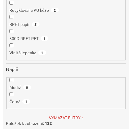
Recyklovaná PU kůže
2
RPET papír
5
300D RPET PET
1
Vlnitá lepenka
1
Náplň
Modrá
9
Černá
1
VYMAZAT FILTRY
Položek k zobrazení:
122