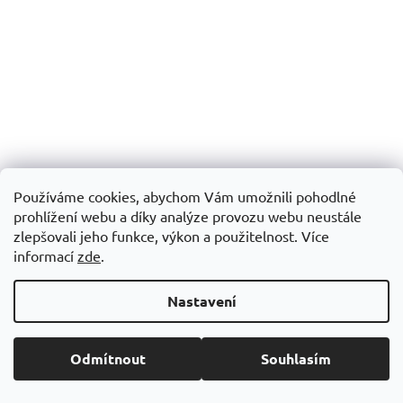
A6 RPET LINKOVANÝ BLOK, 70 listů
R: 115×175×12 mm
Používáme cookies, abychom Vám umožnili pohodlné
prohlížení webu a díky analýze provozu webu neustále
zlepšovali jeho funkce, výkon a použitelnost. Více
Skladem
informací
zde
.
89,54 Kč včetně DPH
DETAIL
74 Kč
Nastavení
+ VÍCE BAREVNÝCH VARIANT 5 BAREV
Odmítnout
Souhlasím
Kód:
M721489
EKO produkt