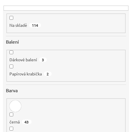
ů
Na skladě
114
Balení
Dárkové balení
3
Papírová krabička
2
Barva
černá
43