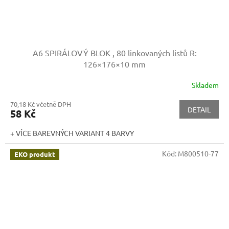
A6 SPIRÁLOVÝ BLOK , 80 linkovaných listů
R:
126×176×10 mm
Skladem
70,18 Kč včetně DPH
DETAIL
58 Kč
+ VÍCE BAREVNÝCH VARIANT 4 BARVY
Kód:
M800510-77
EKO produkt