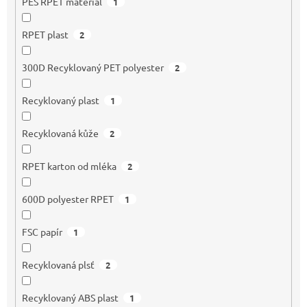
PES RPET materiál
1
RPET plast
2
300D Recyklovaný PET polyester
2
Recyklovaný plast
1
Recyklovaná kůže
2
RPET karton od mléka
2
600D polyester RPET
1
FSC papír
1
Recyklovaná plsť
2
Recyklovaný ABS plast
1