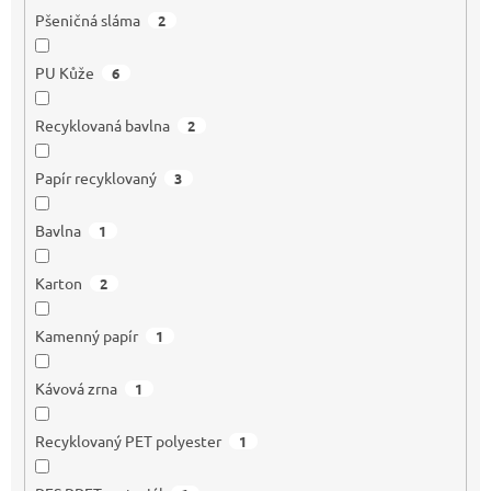
Pšeničná sláma
2
PU Kůže
6
Recyklovaná bavlna
2
Papír recyklovaný
3
Bavlna
1
Karton
2
Kamenný papír
1
Kávová zrna
1
Recyklovaný PET polyester
1