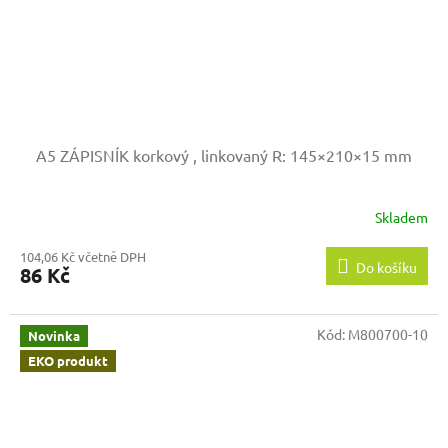
A5 ZÁPISNÍK korkový , linkovaný
R: 145×210×15 mm
Skladem
104,06 Kč včetně DPH
Do košíku
86 Kč
Kód:
M800700-10
Novinka
EKO produkt