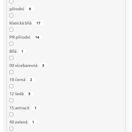
přírodní
9
klasická bílá
17
PR přírodní
14
Bílá
1
00 vícebarevná
3
10 černá
2
12 šedá
5
15 antracit
1
40 zelená
1