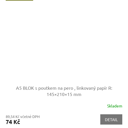
A5 BLOK s poutkem na pero , linkovaný papír
R:
145×210×15 mm
Skladem
89,54 Kč včetně DPH
DETAIL
74 Kč