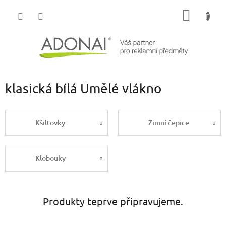
Přejít
NÁKUP
na
obsah
KOŠÍK
klasická bílá Umělé vlákno
Kšiltovky
Zimní čepice
Klobouky
Produkty teprve připravujeme.