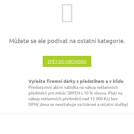
Můžete se ale podívat na ostatní kategorie.
ZPĚT DO OBCHODU
Vyřešte firemní dárky s předstihem a v klidu
Předsezónní akční nabídka na nákup reklamních
předmětů pro měsíc SRPEN s 10 % slevou. Platí na
nákup reklamních předmětů nad 15 000 Kč/ bez
DPH( sleva se nevztahuje na tiskové a ostatní služby)
Z
á
p