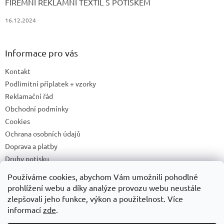
FIREMNÍ REKLAMNÍ TEXTIL S POTISKEM
16.12.2024
Informace pro vás
Kontakt
Podlimitní příplatek + vzorky
Reklamační řád
Obchodní podmínky
Cookies
Ochrana osobních údajů
Doprava a platby
Druhy potisku
Příprava a podklady k tisku
Používáme cookies, abychom Vám umožnili pohodlné
Recyklační příspěvky a zpětný odběr elektrozařízení/baterií
prohlížení webu a díky analýze provozu webu neustále
zlepšovali jeho funkce, výkon a použitelnost. Více
informací
zde
.