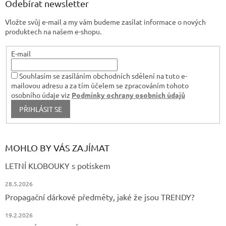
a
Odebírat newsletter
t
Vložte svůj e-mail a my vám budeme zasílat informace o nových
í
produktech na našem e-shopu.
E-mail
Souhlasím se zasíláním obchodních sdělení na tuto e-
mailovou adresu a za tím účelem se zpracováním tohoto
osobního údaje viz
Podmínky ochrany osobních údajů
PŘIHLÁSIT SE
MOHLO BY VÁS ZAJÍMAT
LETNÍ KLOBOUKY s potiskem
28.5.2026
Propagační dárkové předměty, jaké že jsou TRENDY?
19.2.2026