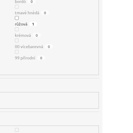
bordó
0
tmavě hnědá
0
růžová
1
krémová
0
00 vícebarevná
0
99 přírodní
0