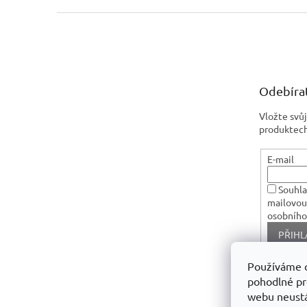
Z
á
p
a
t
Odebírat
í
Vložte svů
produktech
E-mail
Souhla
mailovou
osobního
PŘIHL
Používáme 
pohodlné pr
webu neustá