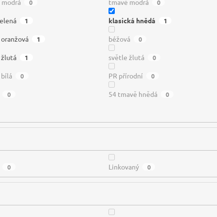
ě modrá
tmavě modrá
0
0
zelená
klasická hnědá
1
1
á oranžová
béžová
1
0
 žlutá
světle žlutá
1
0
 bílá
PR přírodní
0
0
54 tmavě hnědá
0
0
Linkovaný
0
0