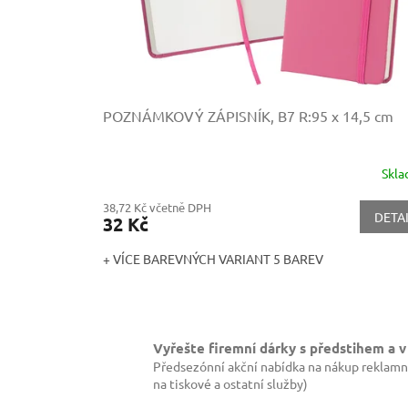
d
u
k
t
ů
POZNÁMKOVÝ ZÁPISNÍK, B7
R:95 x 14,5 cm
Skl
38,72 Kč včetně DPH
DETA
32 Kč
+ VÍCE BAREVNÝCH VARIANT 5 BAREV
Vyřešte firemní dárky s předstihem a v
Předsezónní akční nabídka na nákup reklamn
na tiskové a ostatní služby)