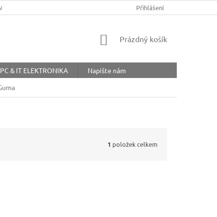
ŘÁD
OBCHODNÍ PODMÍNKY
COOKIES
Přihlášení
OCHRANA OSOBNÍ
NÁKUPNÍ
Prázdný košík
KOŠÍK
PC & IT ELEKTRONIKA
Napište nám
 Guma
1
položek celkem