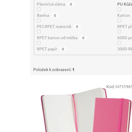
Pšeničná sláma
PU Kůž
0
Bavlna
Karton
0
PES RPET materiál
RPET pl
0
RPET karton od mléka
600D po
0
RPET papír
300D R
0
Položek k zobrazení:
1
V
Kód:
M73196
ý
p
i
s
p
r
o