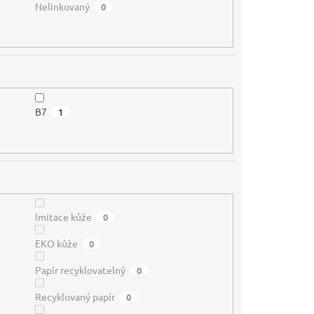
Nelinkovaný
0
B7
1
Imitace kůže
0
EKO kůže
0
Papír recyklovatelný
0
Recyklovaný papír
0