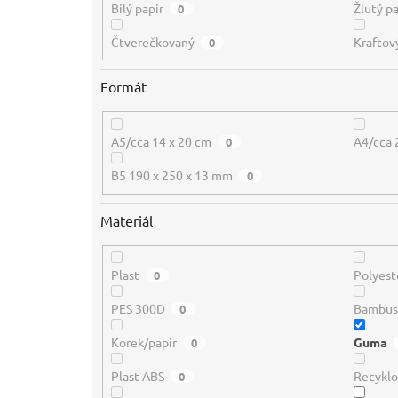
Bílý papír
Žlutý pa
0
Čtverečkovaný
Kraftov
0
Formát
A5/cca 14 x 20 cm
A4/cca 
0
B5 190 x 250 x 13 mm
0
Materiál
Plast
Polyest
0
PES 300D
Bambu
0
Korek/papír
Guma
0
Plast ABS
Recyklo
0