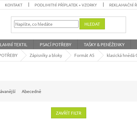
KONTAKT
PODLIMITNÍ PŘÍPLATEK + VZORKY
REKLAMAČNÍ 
HLEDAT
LAMNÍ TEXTIL
PSACÍ POTŘEBY
TAŠKY & PENĚŽENKY
POTŘEBY
Zápisníky a bloky
Formát A5
klasická hnědá
ávanější
Abecedně
ZAVŘÍT FILTR