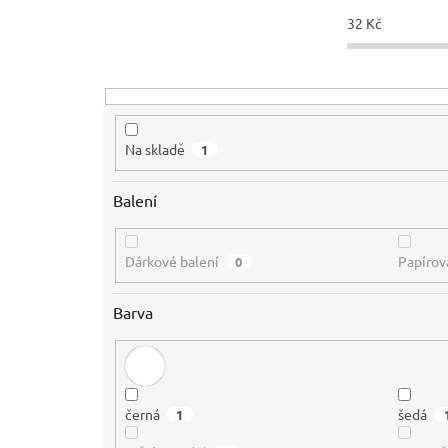
o
d
32
Kč
u
k
t
ů
Na skladě
1
Balení
Dárkové balení
Papírov
0
Barva
černá
šedá
1