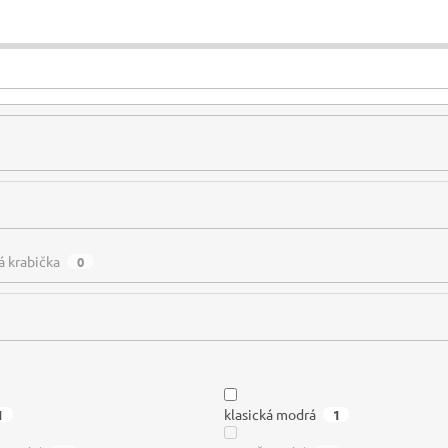
á krabička
0
klasická modrá
1
1