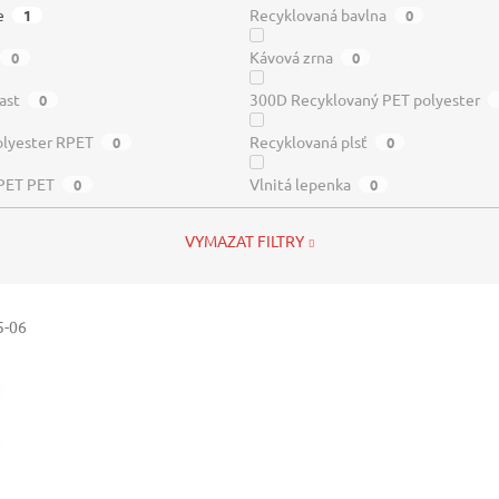
e
Recyklovaná bavlna
1
0
Kávová zrna
0
0
ast
300D Recyklovaný PET polyester
0
lyester RPET
Recyklovaná plsť
0
0
PET PET
Vlnitá lepenka
0
0
VYMAZAT FILTRY
5-06