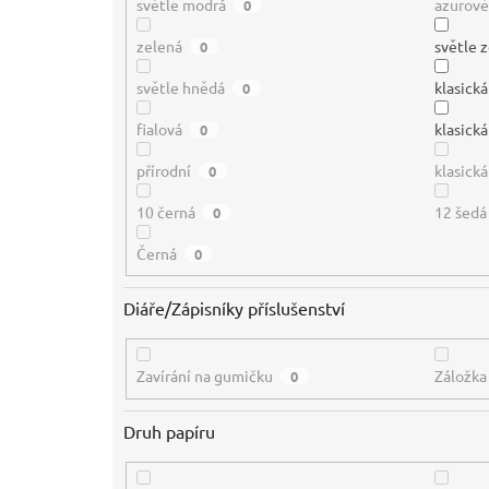
světle modrá
azurov
0
zelená
světle 
0
světle hnědá
klasick
0
fialová
klasická
0
přírodní
klasická
0
10 černá
12 šedá
0
Černá
0
Diáře/Zápisníky příslušenství
Zavírání na gumičku
Záložka
0
Druh papíru