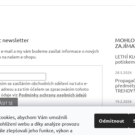
í
p
r
v
k
y
v
 newsletter
MOHLO 
ý
ZAJÍMA
p
j e-mail a my vám budeme zasílat informace o nových
i
LETNÍ K
 na našem e-shopu.
potiskem
s
u
28.5.2026
Propagač
sím se zasíláním obchodních sdělení na tuto e-
předměty,
 adresu a za tím účelem se zpracováním tohoto
TRENDY?
 údaje viz
Podmínky ochrany osobních údajů
19.2.2026
ÁSIT SE
FIREMNÍ
TEXTIL 
cookies, abychom Vám umožnili
Odmítnout
ohlížení webu a díky analýze provozu
16.12.2024
le zlepšovali jeho funkce, výkon a