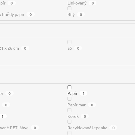
pír
Linkovaný
0
0
ý hnědý papír
Bílý
0
0
21 x 26 cm
a5
0
0
er
Papír
0
1
s
Papír mat
0
0
Korek
1
0
vané PET láhve
Recyklovaná lepenka
0
0