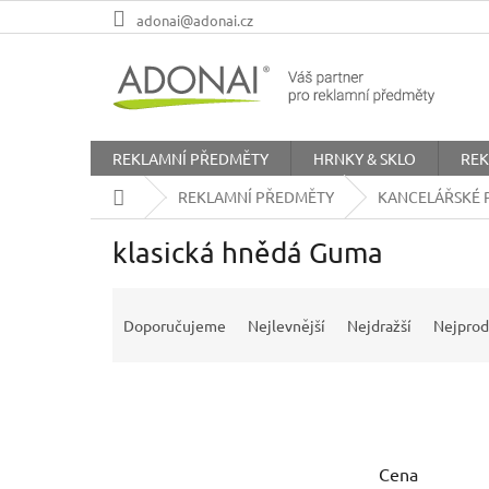
Přejít
adonai@adonai.cz
na
obsah
REKLAMNÍ PŘEDMĚTY
HRNKY & SKLO
REK
Domů
REKLAMNÍ PŘEDMĚTY
KANCELÁŘSKÉ 
klasická hnědá Guma
Ř
a
Doporučujeme
Nejlevnější
Nejdražší
Nejprod
z
e
n
í
p
r
Cena