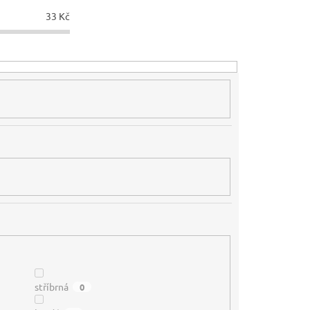
33
Kč
stříbrná
0