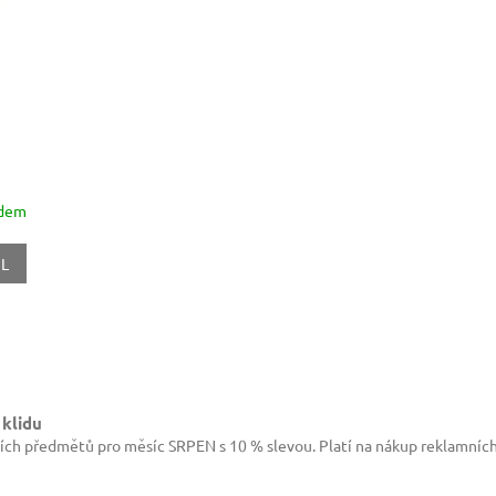
adem
IL
O
v
l
 klidu
á
ích předmětů pro měsíc SRPEN s 10 % slevou. Platí na nákup reklamníc
d
a
c