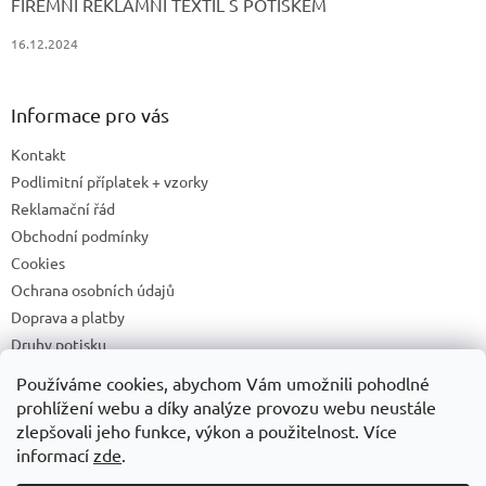
FIREMNÍ REKLAMNÍ TEXTIL S POTISKEM
16.12.2024
Informace pro vás
Kontakt
Podlimitní příplatek + vzorky
Reklamační řád
Obchodní podmínky
Cookies
Ochrana osobních údajů
Doprava a platby
Druhy potisku
Příprava a podklady k tisku
Používáme cookies, abychom Vám umožnili pohodlné
Recyklační příspěvky a zpětný odběr elektrozařízení/baterií
prohlížení webu a díky analýze provozu webu neustále
zlepšovali jeho funkce, výkon a použitelnost. Více
informací
zde
.