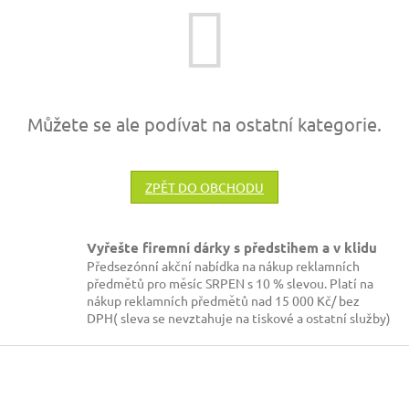
Můžete se ale podívat na ostatní kategorie.
ZPĚT DO OBCHODU
Vyřešte firemní dárky s předstihem a v klidu
Předsezónní akční nabídka na nákup reklamních
předmětů pro měsíc SRPEN s 10 % slevou. Platí na
nákup reklamních předmětů nad 15 000 Kč/ bez
DPH( sleva se nevztahuje na tiskové a ostatní služby)
Z
á
p