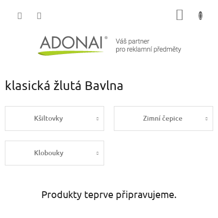
Přejít
NÁKUP
na
obsah
KOŠÍK
klasická žlutá Bavlna
Kšiltovky
Zimní čepice
Klobouky
Produkty teprve připravujeme.