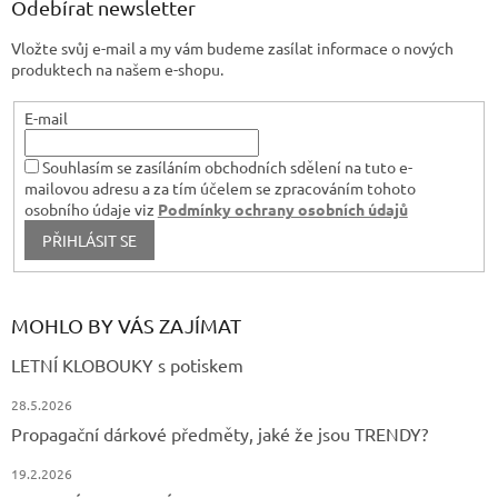
a
Odebírat newsletter
t
Vložte svůj e-mail a my vám budeme zasílat informace o nových
í
produktech na našem e-shopu.
E-mail
Souhlasím se zasíláním obchodních sdělení na tuto e-
mailovou adresu a za tím účelem se zpracováním tohoto
osobního údaje viz
Podmínky ochrany osobních údajů
PŘIHLÁSIT SE
MOHLO BY VÁS ZAJÍMAT
LETNÍ KLOBOUKY s potiskem
28.5.2026
Propagační dárkové předměty, jaké že jsou TRENDY?
19.2.2026