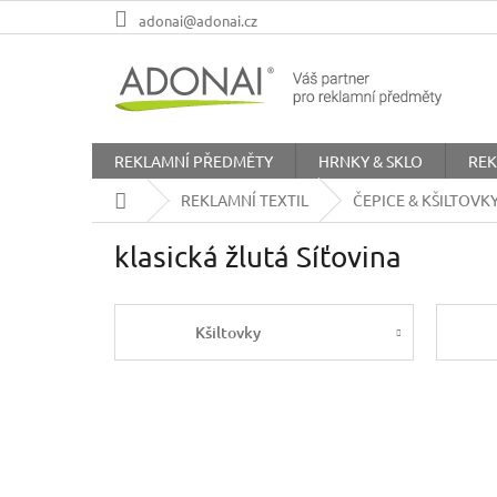
Přejít
adonai@adonai.cz
na
obsah
REKLAMNÍ PŘEDMĚTY
HRNKY & SKLO
REK
Domů
REKLAMNÍ TEXTIL
ČEPICE & KŠILTOVK
klasická žlutá Síťovina
Kšiltovky