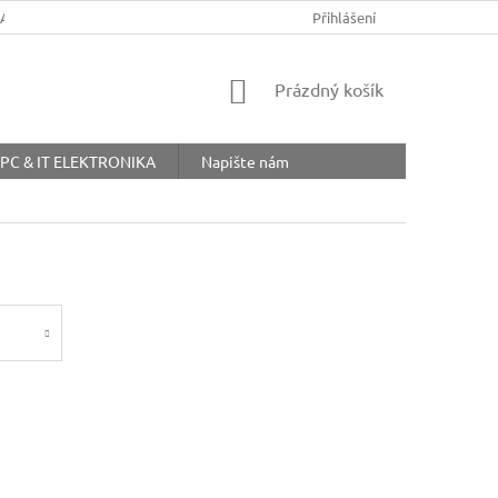
ŘÁD
OBCHODNÍ PODMÍNKY
COOKIES
Přihlášení
OCHRANA OSOBNÍ
NÁKUPNÍ
Prázdný košík
KOŠÍK
PC & IT ELEKTRONIKA
Napište nám