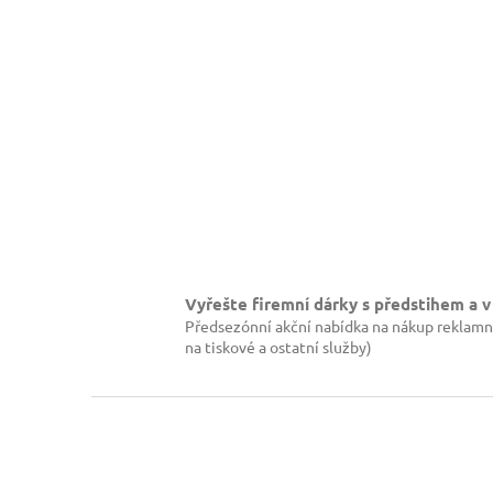
Vyřešte firemní dárky s předstihem a v
Předsezónní akční nabídka na nákup reklamn
na tiskové a ostatní služby)
Z
á
p
a