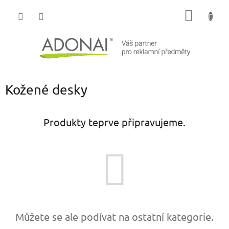
Přejít
NÁKUP
na
obsah
KOŠÍK
Kožené desky
Produkty teprve připravujeme.
Můžete se ale podívat na ostatní kategorie.