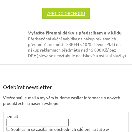
ZPĚT DO OBCHODU
Vyřešte firemní dárky s předstihem a v klidu
Předsezónní akční nabídka na nákup reklamních
předmětů pro měsíc SRPEN s 10 % slevou. Platí na
nákup reklamních předmětů nad 15 000 Kč/ bez
DPH( sleva se nevztahuje na tiskové a ostatní služby)
Z
á
p
a
Odebírat newsletter
t
Vložte svůj e-mail a my vám budeme zasílat informace o nových
í
produktech na našem e-shopu.
E-mail
Souhlasím se zasíláním obchodních sdělení na tuto e-