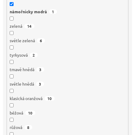
námořnicky modrá
1
zelená
14
světle zelená
6
tyrkysová
2
tmavě hnědá
3
světle hnědá
3
klasická oranžová
10
béžová
10
růžová
8