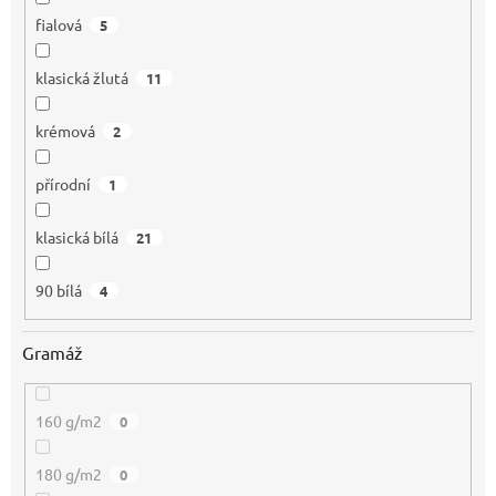
fialová
5
klasická žlutá
11
krémová
2
přírodní
1
klasická bílá
21
90 bílá
4
Gramáž
160 g/m2
0
180 g/m2
0