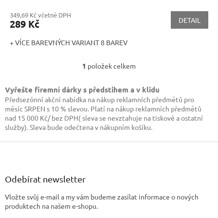
349,69 Kč včetně DPH
DETAIL
289 Kč
+ VÍCE BAREVNÝCH VARIANT 8 BAREV
1
položek celkem
O
v
l
Vyřešte firemní dárky s předstihem a v klidu
á
Předsezónní akční nabídka na nákup reklamních předmětů pro
d
měsíc SRPEN s 10 % slevou. Platí na nákup reklamních předmětů
a
nad 15 000 Kč/ bez DPH( sleva se nevztahuje na tiskové a ostatní
c
služby). Sleva bude odečtena v nákupním košíku.
í
p
Z
r
á
v
p
k
a
Odebírat newsletter
y
t
v
Vložte svůj e-mail a my vám budeme zasílat informace o nových
í
ý
produktech na našem e-shopu.
p
i