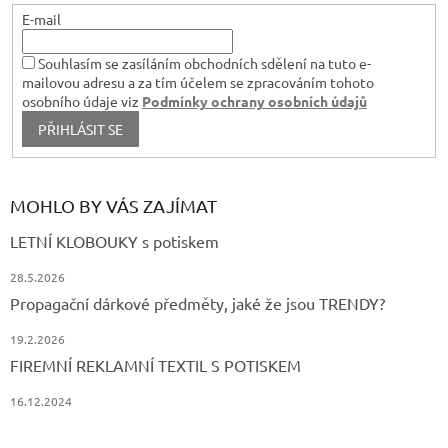
s
E-mail
u
Souhlasím se zasíláním obchodních sdělení na tuto e-
mailovou adresu a za tím účelem se zpracováním tohoto
osobního údaje viz
Podmínky ochrany osobních údajů
PŘIHLÁSIT SE
MOHLO BY VÁS ZAJÍMAT
LETNÍ KLOBOUKY s potiskem
28.5.2026
Propagační dárkové předměty, jaké že jsou TRENDY?
19.2.2026
FIREMNÍ REKLAMNÍ TEXTIL S POTISKEM
16.12.2024