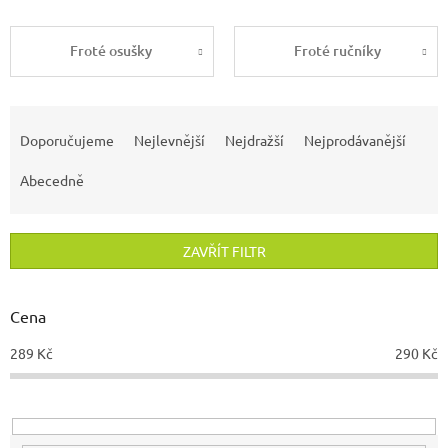
Froté osušky
Froté ručníky
Ř
a
Doporučujeme
Nejlevnější
Nejdražší
Nejprodávanější
z
e
Abecedně
n
í
p
ZAVŘÍT FILTR
r
o
d
Cena
u
289
Kč
290
Kč
k
t
ů