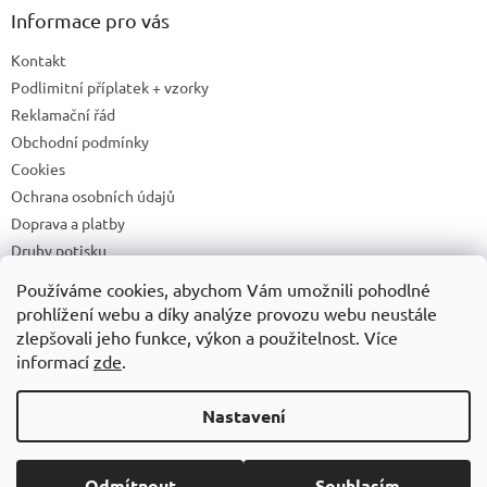
Informace pro vás
Kontakt
Podlimitní příplatek + vzorky
Reklamační řád
Obchodní podmínky
Cookies
Ochrana osobních údajů
Doprava a platby
Druhy potisku
Příprava a podklady k tisku
Používáme cookies, abychom Vám umožnili pohodlné
Recyklační příspěvky a zpětný odběr elektrozařízení/baterií
prohlížení webu a díky analýze provozu webu neustále
zlepšovali jeho funkce, výkon a použitelnost. Více
informací
zde
.
Vytvořil Shoptet
Nastavení
Copyright 2026
ADONAI
. Všechna práva vyhrazena.
Upravit
Odmítnout
Souhlasím