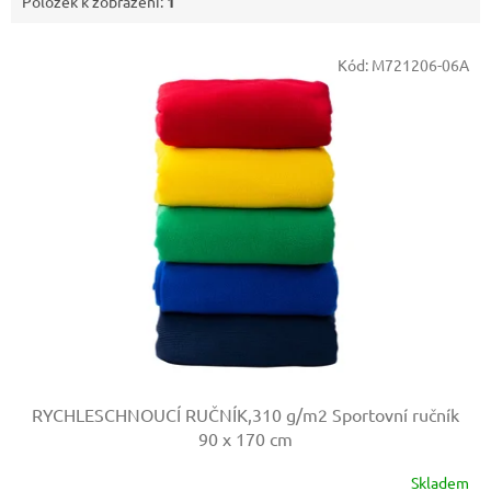
Položek k zobrazení:
1
V
Kód:
M721206-06A
ý
p
i
s
p
r
o
d
u
k
t
ů
RYCHLESCHNOUCÍ RUČNÍK,310 g/m2
Sportovní ručník
90 x 170 cm
Skladem