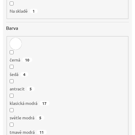
Na skladě
1
Barva
černá
10
šedá
4
antracit
5
klasická modrá
17
světle modrá
5
tmavě modrá
11