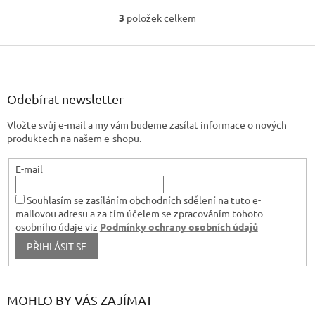
3
položek celkem
O
v
Z
l
á
á
d
p
a
a
Odebírat newsletter
c
t
í
Vložte svůj e-mail a my vám budeme zasílat informace o nových
í
p
produktech na našem e-shopu.
r
v
E-mail
k
y
v
Souhlasím se zasíláním obchodních sdělení na tuto e-
ý
mailovou adresu a za tím účelem se zpracováním tohoto
p
osobního údaje viz
Podmínky ochrany osobních údajů
i
PŘIHLÁSIT SE
s
u
MOHLO BY VÁS ZAJÍMAT