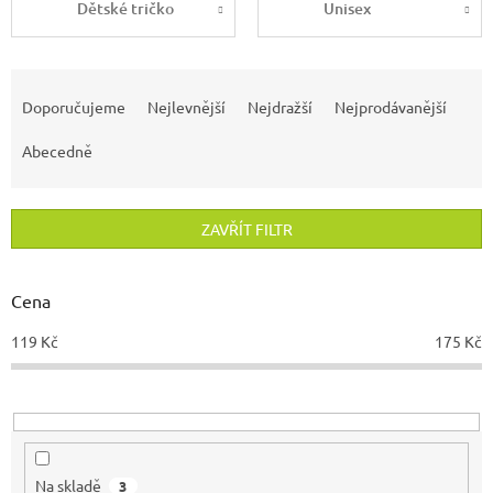
Dětské tričko
Unisex
Ř
a
Doporučujeme
Nejlevnější
Nejdražší
Nejprodávanější
z
e
Abecedně
n
í
p
ZAVŘÍT FILTR
r
o
d
Cena
u
119
Kč
175
Kč
k
t
ů
Na skladě
3