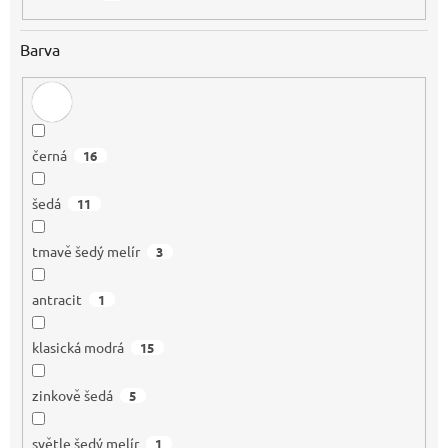
Barva
černá
16
šedá
11
tmavě šedý melír
3
antracit
1
klasická modrá
15
zinkově šedá
5
světle šedý melír
1