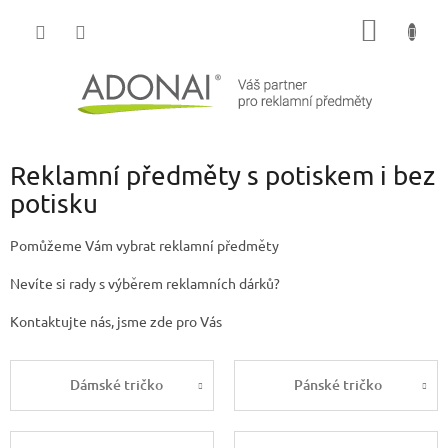
Přejít
NÁKUP
na
obsah
KOŠÍK
Reklamní předměty s potiskem i bez
potisku
Pomůžeme Vám vybrat reklamní předměty
Nevíte si rady s výběrem reklamních dárků?
Kontaktujte nás, jsme zde pro Vás
Dámské tričko
Pánské tričko