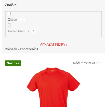
Značka
Gildan
1
Tecnic Marcus
0
VYMAZAT FILTRY
Položek k zobrazení:
3
V
Kód:
M791930-10-S
Novinka
ý
p
i
s
p
r
o
d