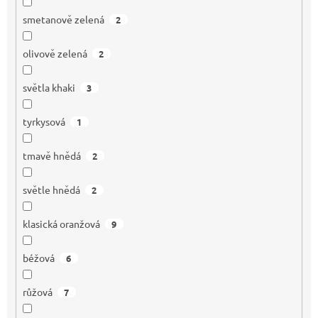
smetanově zelená
2
olivově zelená
2
světla khaki
3
tyrkysová
1
tmavě hnědá
2
světle hnědá
2
klasická oranžová
9
béžová
6
růžová
7