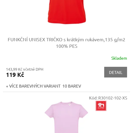
u
k
t
ů
FUNKČNÍ UNISEX TRIČKO s krátkým rukávem,135 g/m2
100% PES
Skladem
143,99 Kč včetně DPH
DETAIL
119 Kč
+ VÍCE BAREVNÝCH VARIANT 10 BAREV
Kód:
R30102-102-XS