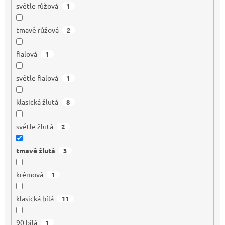
světle růžová
1
tmavě růžová
2
fialová
1
světle fialová
1
klasická žlutá
8
světle žlutá
2
tmavě žlutá
3
krémová
1
klasická bílá
11
90 bílá
1