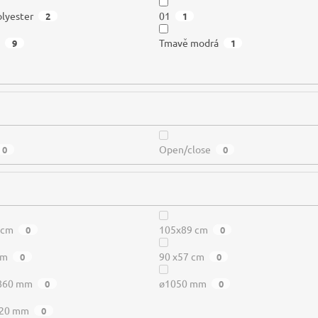
lyester
01
2
1
á
Tmavě modrá
9
1
Open/close
0
0
 cm
105x89 cm
0
0
cm
90 x57 cm
0
0
 860 mm
ø1050 mm
0
0
220 mm
0