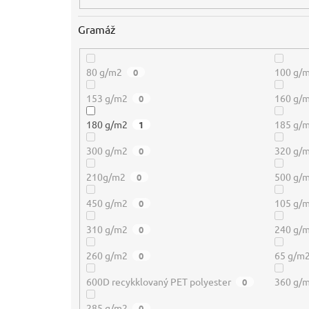
Gramáž
80 g/m2
100 g/
0
153 g/m2
160 g/
0
180 g/m2
185 g/
1
300 g/m2
320 g/
0
210g/m2
500 g/
0
450 g/m2
105 g/
0
310 g/m2
240 g/
0
260 g/m2
65 g/m
0
600D recykklovaný PET polyester
360 g/
0
285 g/m2
0