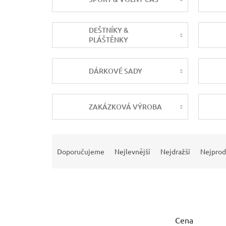
DEŠTNÍKY &
PLÁŠTĚNKY
DÁRKOVÉ SADY
ZAKÁZKOVÁ VÝROBA
Ř
a
Doporučujeme
Nejlevnější
Nejdražší
Nejprod
z
e
n
í
p
r
Cena