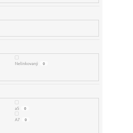
Nelinkovaný
0
a5
0
A7
0