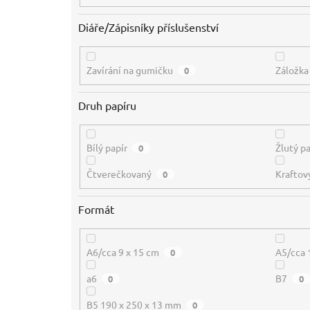
Diáře/Zápisníky příslušenství
Zavírání na gumičku
Záložka
0
Druh papíru
Bílý papír
Žlutý pa
0
Čtverečkovaný
Kraftov
0
Formát
A6/cca 9 x 15 cm
A5/cca 
0
a6
B7
0
0
B5 190 x 250 x 13 mm
0