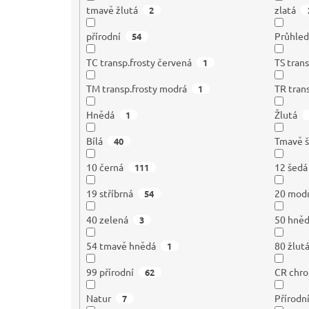
tmavě žlutá
zlatá
2
přírodní
Průhle
54
TC transp.frosty červená
TS trans
1
TM transp.frosty modrá
TR tran
1
Hnědá
Žlutá
1
Bílá
Tmavě 
40
10 černá
12 šedá
111
19 stříbrná
20 mod
54
40 zelená
50 hně
3
54 tmavě hnědá
80 žlut
1
99 přírodní
CR chr
62
Natur
Přírodn
7