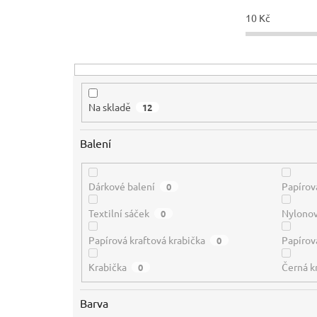
o
d
10
Kč
u
k
t
ů
Na skladě
12
Balení
Dárkové balení
Papírov
0
Textilní sáček
Nylono
0
Papírová kraftová krabička
Papírová
0
Krabička
Černá k
0
Barva