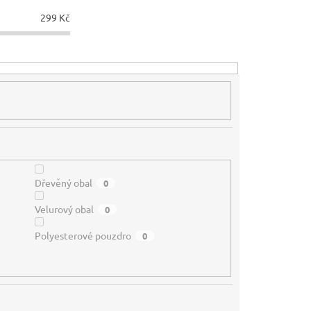
299
Kč
Dřevěný obal
0
Velurový obal
0
Polyesterové pouzdro
0