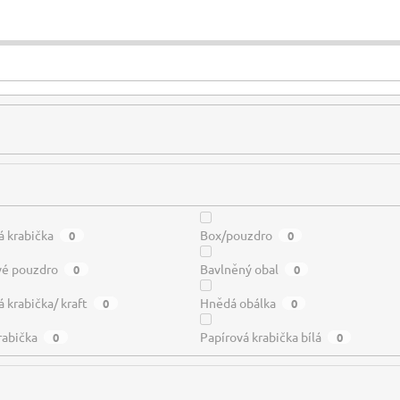
á krabička
Box/pouzdro
0
0
vé pouzdro
Bavlněný obal
0
0
 krabička/ kraft
Hnědá obálka
0
0
rabička
Papírová krabička bílá
0
0