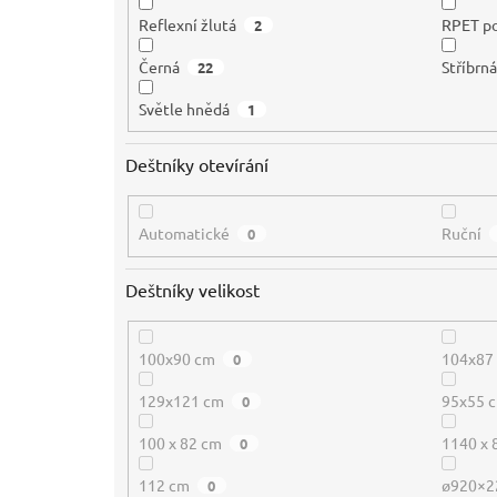
Reflexní žlutá
RPET po
2
Černá
Stříbrn
22
Světle hnědá
1
Deštníky otevírání
Automatické
Ruční
0
Deštníky velikost
100x90 cm
104x87
0
129x121 cm
95x55 
0
100 x 82 cm
1140 x
0
112 cm
ø920×
0