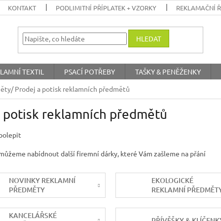
KONTAKT
PODLIMITNÍ PŘÍPLATEK + VZORKY
REKLAMAČNÍ 
HLEDAT
LAMNÍ TEXTIL
PSACÍ POTŘEBY
TAŠKY & PENĚŽENKY
ty/ Prodej a potisk reklamních předmětů
 potisk reklamních předmětů
polepit
e, můžeme nabídnout další firemní dárky, které Vám zašleme na přání
NOVINKY REKLAMNÍ
EKOLOGICKÉ
PŘEDMĚTY
REKLAMNÍ PŘEDMĚT
KANCELÁŘSKÉ
PŘÍVĚŠKY & KLÍČENK