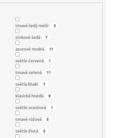
tmavě šedý melír
3
zinkově šedá
7
azurově modrá
11
světle červená
1
tmavě zelená
11
světla khaki
7
klasická hnědá
9
světle oranžová
1
tmavě růžová
5
světle žlutá
3