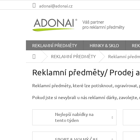
Přejít
adonai@adonai.cz
na
obsah
REKLAMNÍ PŘEDMĚTY
HRNKY & SKLO
REK
Domů
REKLAMNÍ PŘEDMĚTY
Reklamní předmě
Reklamní předměty/ Prodej a
Reklamní předměty, které lze potisknout, ogravírovat, 
Pokud jste si nevybrali u nás reklamní dárky, zavolejt
Nejlepší nabídky na
tento týden
SPORT & VOLNÝ ČAS