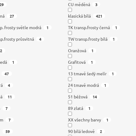
CU měděná
29
3
dná
klasická bílá
27
421
p. frosty světle modrá
TK transp.frosty černá
1
1
sp.frosty průsvitná
TW transp.frosty bílá
4
1
Oranžová
2
1
šedá
Grafitová
1
1
13 tmavě šedý melír
47
1
rá
24 tmavě modrá
4
1
dá
51 béžová
11
14
á
89 zlatá
7
1
om
XX všechny barvy
7
1
í
90 bílá ledově
59
2