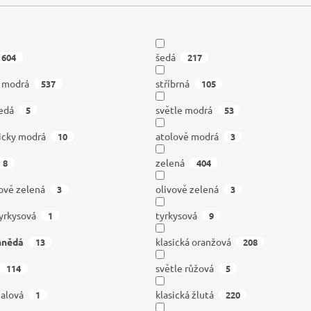
šedá
604
217
á modrá
stříbrná
537
105
edá
světle modrá
5
53
icky modrá
atolově modrá
10
3
zelená
8
404
ově zelená
olivově zelená
3
3
tyrkysová
tyrkysová
1
9
hnědá
klasická oranžová
13
208
světle růžová
114
5
ialová
klasická žlutá
1
220