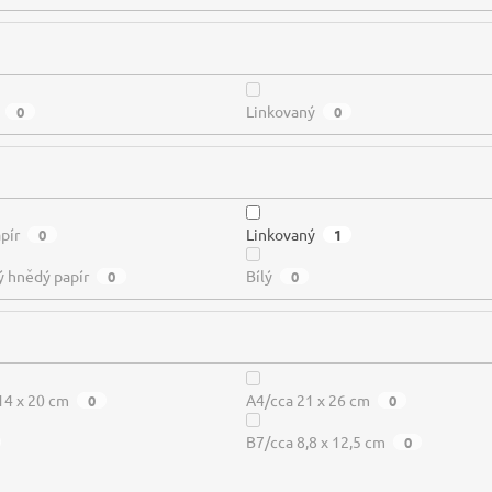
Linkovaný
0
0
pír
Linkovaný
0
1
ý hnědý papír
Bílý
0
0
14 x 20 cm
A4/cca 21 x 26 cm
0
0
B7/cca 8,8 x 12,5 cm
0