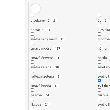
vícebarevná
černá
2
antracit
klasick
11
světle šedý melír
modroš
2
tmavě modrá
námořn
177
tmavě červená
bordó
1
světle zelená
smetan
58
reflexni zelená
světle 
2
tmavě hnědá
světle 
6
béžová
růžová
54
fialová
světle f
24