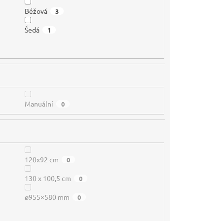
Béžová
3
Šedá
1
Manuální
0
120x92 cm
0
130 x 100,5 cm
0
ø955×580 mm
0