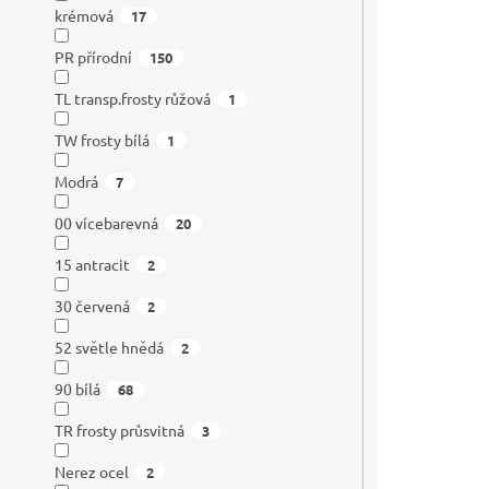
krémová
17
PR přírodní
150
TL transp.frosty růžová
1
TW frosty bílá
1
Modrá
7
00 vícebarevná
20
15 antracit
2
30 červená
2
52 světle hnědá
2
90 bílá
68
TR frosty průsvitná
3
Nerez ocel
2