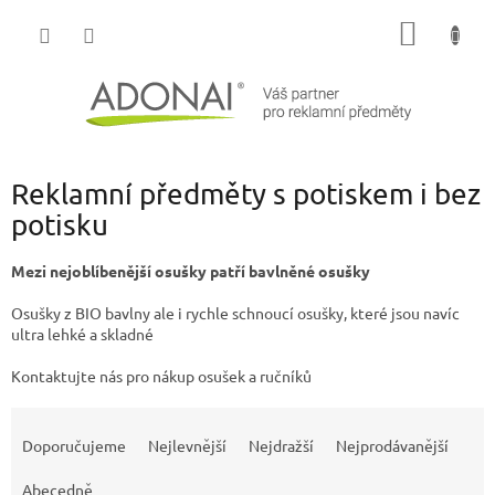
Přejít
NÁKUP
na
obsah
KOŠÍK
Reklamní předměty s potiskem i bez
potisku
Mezi nejoblíbenější osušky patří bavlněné osušky
Osušky z BIO bavlny ale i rychle schnoucí osušky, které jsou navíc
ultra lehké a skladné
Kontaktujte nás pro nákup osušek a ručníků
Ř
a
Doporučujeme
Nejlevnější
Nejdražší
Nejprodávanější
z
e
Abecedně