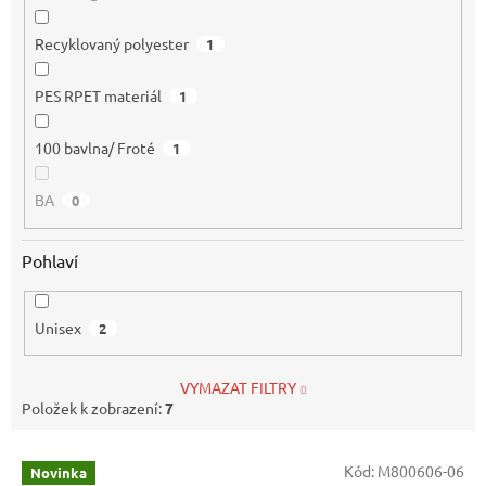
Recyklovaný polyester
1
PES RPET materiál
1
100 bavlna/ Froté
1
BA
0
Pohlaví
Unisex
2
VYMAZAT FILTRY
Položek k zobrazení:
7
V
Kód:
M800606-06
Novinka
ý