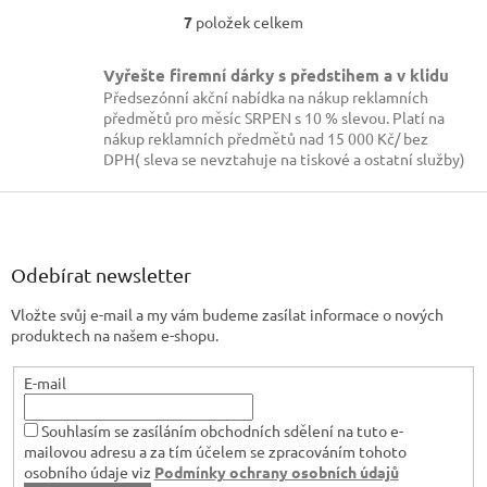
7
položek celkem
O
v
l
Vyřešte firemní dárky s předstihem a v klidu
á
Předsezónní akční nabídka na nákup reklamních
d
předmětů pro měsíc SRPEN s 10 % slevou. Platí na
a
nákup reklamních předmětů nad 15 000 Kč/ bez
c
DPH( sleva se nevztahuje na tiskové a ostatní služby)
í
p
Z
r
á
v
p
k
a
Odebírat newsletter
y
t
v
Vložte svůj e-mail a my vám budeme zasílat informace o nových
í
ý
produktech na našem e-shopu.
p
i
s
E-mail
u
Souhlasím se zasíláním obchodních sdělení na tuto e-
mailovou adresu a za tím účelem se zpracováním tohoto
osobního údaje viz
Podmínky ochrany osobních údajů