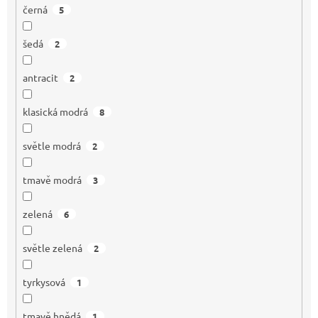
černá
5
šedá
2
antracit
2
klasická modrá
8
světle modrá
2
tmavě modrá
3
zelená
6
světle zelená
2
tyrkysová
1
tmavě hnědá
1