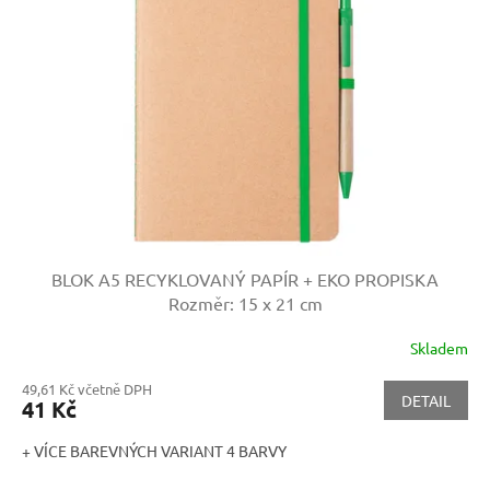
s
p
r
o
d
u
k
t
ů
BLOK A5 RECYKLOVANÝ PAPÍR + EKO PROPISKA
Rozměr: 15 x 21 cm
Skladem
49,61 Kč včetně DPH
DETAIL
41 Kč
+ VÍCE BAREVNÝCH VARIANT 4 BARVY