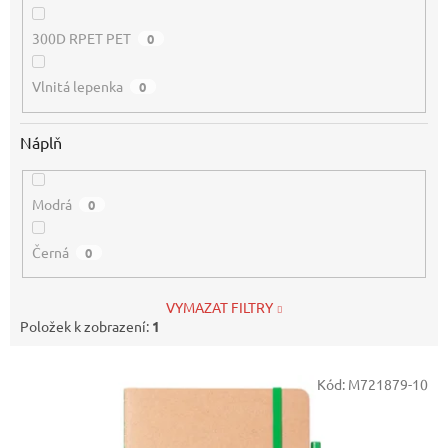
300D RPET PET
0
Vlnitá lepenka
0
Náplň
Modrá
0
Černá
0
VYMAZAT FILTRY
Položek k zobrazení:
1
V
Kód:
M721879-10
ý
p
i