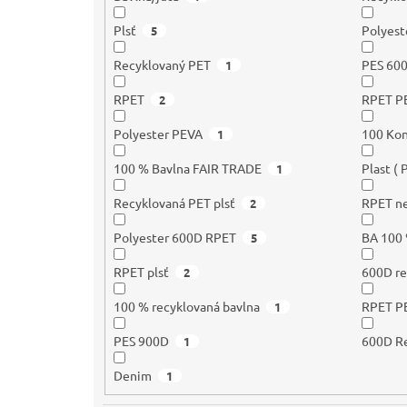
Plsť
Polyest
5
Recyklovaný PET
PES 600
1
RPET
RPET P
2
Polyester PEVA
100 Ko
1
100 % Bavlna FAIR TRADE
Plast ( 
1
Recyklovaná PET plsť
RPET ne
2
Polyester 600D RPET
BA 100
5
RPET plsť
600D re
2
100 % recyklovaná bavlna
RPET PE
1
PES 900D
600D Re
1
Denim
1