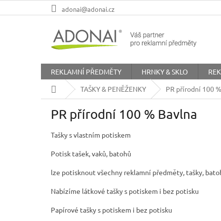
Přejít
adonai@adonai.cz
na
obsah
REKLAMNÍ PŘEDMĚTY
HRNKY & SKLO
REK
Domů
TAŠKY & PENĚŽENKY
PR přírodní 100 %
PR přírodní 100 % Bavlna
Tašky s vlastním potiskem
Potisk tašek, vaků, batohů
lze potisknout všechny reklamní předměty, tašky, batohy
Nabízíme látkové tašky s potiskem i bez potisku
Papírové tašky s potiskem i bez potisku