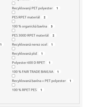
Recyklovaný PET polyester
1
PES RPET materiál
2
100 % organická bavlna
3
PES 300D RPET materiál
2
Recyklovaná nerez ocel
1
1
Recyklovaná plsť
1
Polyester 600 D RPET
1
100 % FAIR TRADE BAVLNA
1
Recyklovaná bavlna + PET polyester
1
100 % RPET PES
1