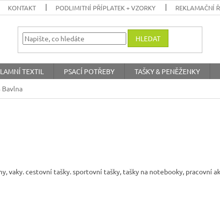
KONTAKT
PODLIMITNÍ PŘÍPLATEK + VZORKY
REKLAMAČNÍ 
HLEDAT
LAMNÍ TEXTIL
PSACÍ POTŘEBY
TAŠKY & PENĚŽENKY
 Bavlna
, vaky. cestovní tašky. sportovní tašky, tašky na notebooky, pracovní ak