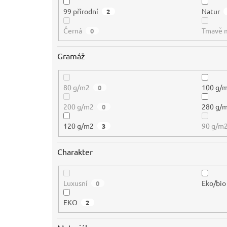
99 přírodní
Natur
2
Černá
Tmavě 
0
Gramáž
80 g/m2
100 g/
0
200 g/m2
280 g/
0
120 g/m2
90 g/m
3
Charakter
Luxusní
Eko/bio
0
EKO
2