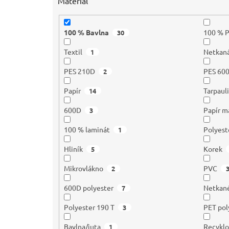
Materiál
100 % Bavlna
100 % 
30
Textil
Netkaná
1
PES 210D
PES 60
2
Papír
Tarpaul
14
600D
Papír m
3
100 % laminát
Polyest
1
Hliník
Korek
5
Mikrovlákno
PVC
2
600D polyester
Netkané
7
Polyester 190 T
PET pol
3
Bavlna/juta
Recyklo
1