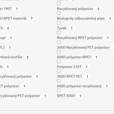
er 190T
Recyklovaný polyester
1
2
D RPET materiál
Biologicky odbouratelný plast
7
1
ES
Tyvek
2
1
nopí
Recyklovaný RPET polyester
1
1
PE )
300D Recyklovaný PET polyester
1
tkaná textilie
600D polyester RPET
2
1
 %
Polyester 210T
1
1
cyklovaný polyester
300D RPET PET
1
1
T polyester
600D polyester recyklovaný
1
1
cyklovaný PET polyester
RPET 600D
1
1