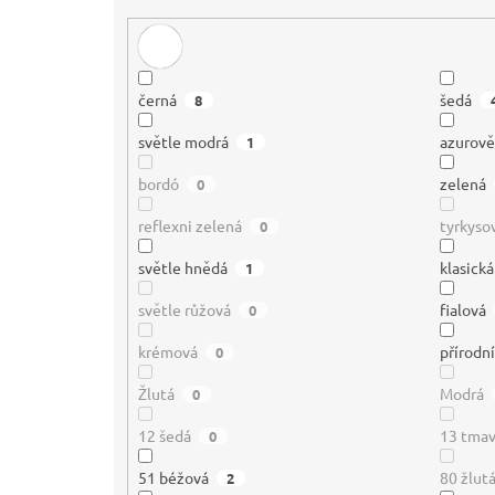
černá
šedá
8
světle modrá
azurov
1
bordó
zelená
0
reflexni zelená
tyrkyso
0
světle hnědá
klasick
1
světle růžová
fialová
0
krémová
přírodn
0
Žlutá
Modrá
0
12 šedá
13 tmav
0
51 béžová
80 žlut
2