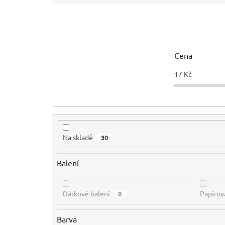
e
n
í
p
r
Cena
o
d
17
Kč
u
k
t
ů
Na skladě
30
Balení
Dárkové balení
Papírov
0
Barva