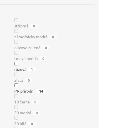
stříbrná
0
námořnicky modrá
0
olivově zelená
0
tmavě hnědá
0
růžová
1
zlatá
0
PR přírodní
14
10 černá
0
20 modrá
0
90 bílá
0