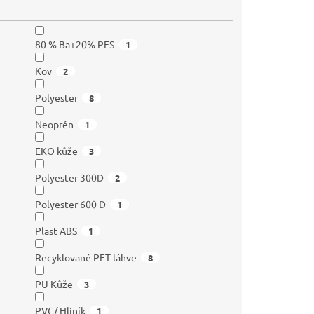
80 % Ba+20% PES
1
Kov
2
Polyester
8
Neoprén
1
EKO kůže
3
Polyester 300D
2
Polyester 600 D
1
Plast ABS
1
Recyklované PET láhve
8
PU Kůže
3
PVC/ Hliník
1