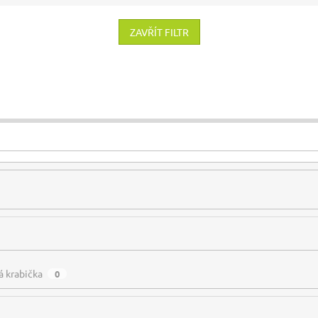
ZAVŘÍT FILTR
á krabička
0