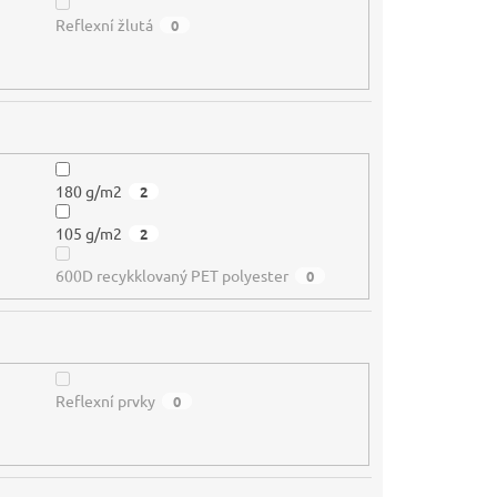
Reflexní žlutá
0
180 g/m2
2
105 g/m2
2
600D recykklovaný PET polyester
0
Reflexní prvky
0