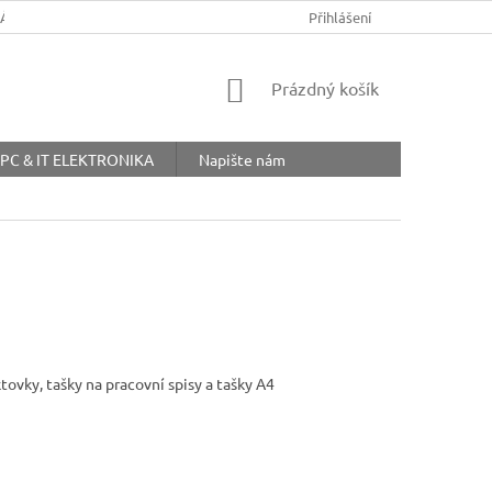
ŘÁD
OBCHODNÍ PODMÍNKY
COOKIES
Přihlášení
OCHRANA OSOBNÍ
NÁKUPNÍ
Prázdný košík
KOŠÍK
PC & IT ELEKTRONIKA
Napište nám
tovky, tašky na pracovní spisy a tašky A4