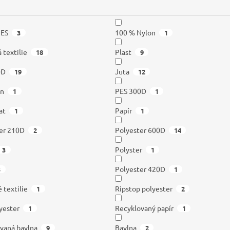
PES
100 % Nylon
3
1
 textilie
Plast
18
9
0D
Juta
19
12
in
PES 300D
1
1
at
Papír
1
1
er 210D
Polyester 600D
2
14
Polyster
3
1
Polyester 420D
3
1
 textilie
Ripstop polyester
1
2
yester
Recyklovaný papír
1
1
vaná bavlna
Bavlna
9
2