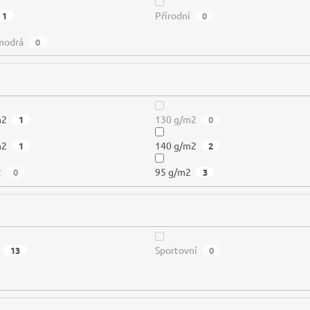
Přírodní
1
0
modrá
0
m2
130 g/m2
1
0
m2
140 g/m2
1
2
2
95 g/m2
0
3
Sportovní
13
0