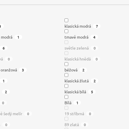
klasická modrá
4
7
ě modrá
tmavě modrá
1
4
světle zelená
6
0
vá
klasická hnědá
0
0
á oranžová
béžová
3
2
klasická žlutá
1
2
í
klasická bílá
2
5
Bílá
0
1
ě šedý melír
19 stříbrná
0
0
á
89 zlatá
0
0