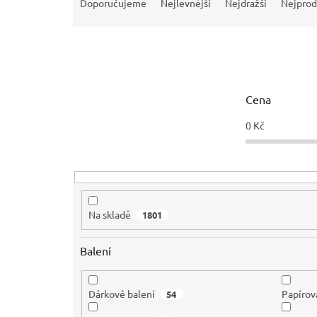
a
Doporučujeme
Nejlevnější
Nejdražší
Nejprod
z
e
n
í
p
r
Cena
o
d
0
Kč
u
k
t
ů
Na skladě
1801
Balení
Dárkové balení
Papírov
54