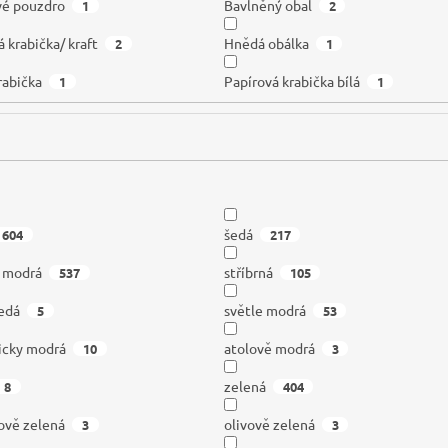
vé pouzdro
Bavlněný obal
1
2
 krabička/ kraft
Hnědá obálka
2
1
rabička
Papírová krabička bílá
1
1
šedá
604
217
á modrá
stříbrná
537
105
edá
světle modrá
5
53
icky modrá
atolově modrá
10
3
zelená
8
404
ově zelená
olivově zelená
3
3