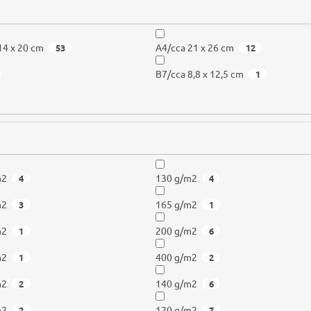
14 x 20 cm
A4/cca 21 x 26 cm
53
12
B7/cca 8,8 x 12,5 cm
1
m2
130 g/m2
4
4
m2
165 g/m2
3
1
m2
200 g/m2
1
6
m2
400 g/m2
1
2
m2
140 g/m2
2
6
m2
120 g/m2
2
7