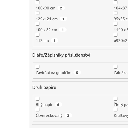
100x90 cm
104x87
2
129x121 cm
95x55 
1
100 x 82 cm
1140 x
1
112 cm
ø920×
1
Diáře/Zápisníky příslušenství
Zavírání na gumičku
Záložka
5
Druh papíru
Bílý papír
Žlutý pa
6
Čtverečkovaný
Kraftov
3