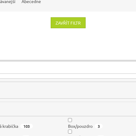
ávanější
Abecedně
ZAVŘÍT FILTR
á krabička
Box/pouzdro
103
3