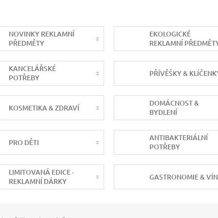
NOVINKY REKLAMNÍ
EKOLOGICKÉ
PŘEDMĚTY
REKLAMNÍ PŘEDMĚT
KANCELÁŘSKÉ
PŘÍVĚŠKY & KLÍČENK
POTŘEBY
DOMÁCNOST &
KOSMETIKA & ZDRAVÍ
BYDLENÍ
ANTIBAKTERIÁLNÍ
PRO DĚTI
POTŘEBY
LIMITOVANÁ EDICE -
GASTRONOMIE & VÍ
REKLAMNÍ DÁRKY