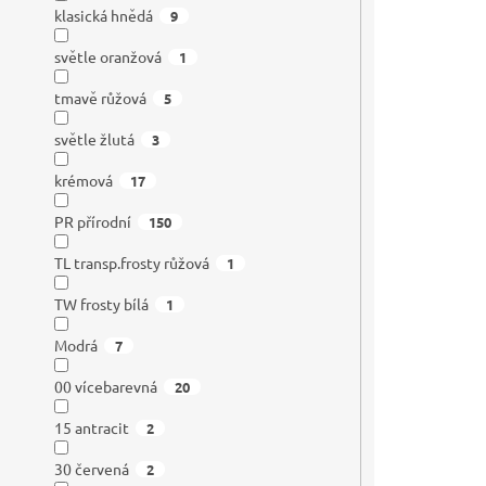
klasická hnědá
9
světle oranžová
1
tmavě růžová
5
světle žlutá
3
krémová
17
PR přírodní
150
TL transp.frosty růžová
1
TW frosty bílá
1
Modrá
7
00 vícebarevná
20
15 antracit
2
30 červená
2