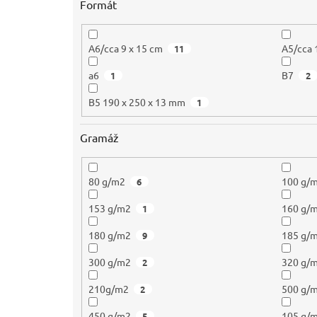
Formát
A6/cca 9 x 15 cm
A5/cca 
11
a6
B7
1
2
B5 190 x 250 x 13 mm
1
Gramáž
80 g/m2
100 g/
6
153 g/m2
160 g/
1
180 g/m2
185 g/
9
300 g/m2
320 g/
2
210g/m2
500 g/
2
450 g/m2
105 g/
5