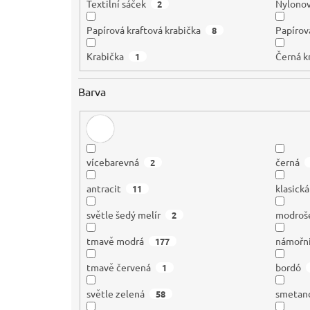
Textilní sáček
Nylono
2
Papírová kraftová krabička
Papírová
8
Krabička
Černá k
1
Barva
vícebarevná
černá
2
antracit
klasick
11
světle šedý melír
modroš
2
tmavě modrá
námořn
177
tmavě červená
bordó
1
světle zelená
smetan
58