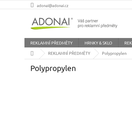
Přejít
adonai@adonai.cz
na
obsah
REKLAMNÍ PŘEDMĚTY
HRNKY & SKLO
REK
Domů
REKLAMNÍ PŘEDMĚTY
Polypropylen
Polypropylen