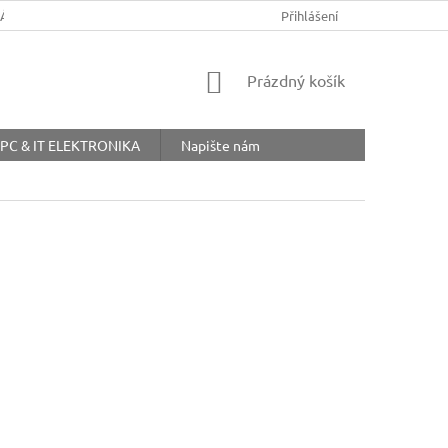
ŘÁD
OBCHODNÍ PODMÍNKY
COOKIES
Přihlášení
OCHRANA OSOBNÍ
NÁKUPNÍ
Prázdný košík
KOŠÍK
PC & IT ELEKTRONIKA
Napište nám