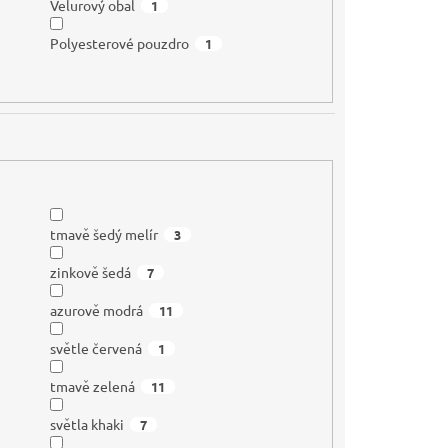
Velurový obal
1
Polyesterové pouzdro
1
tmavě šedý melír
3
zinkově šedá
7
azurově modrá
11
světle červená
1
tmavě zelená
11
světla khaki
7