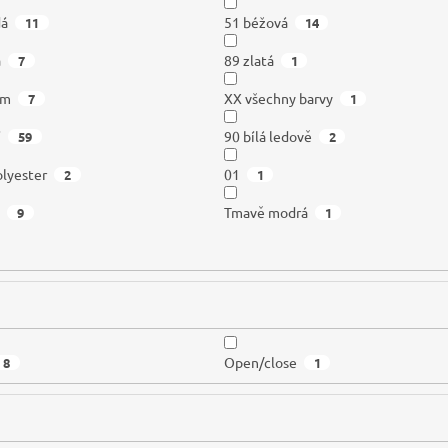
dá
51 béžová
11
14
á
89 zlatá
7
1
om
XX všechny barvy
7
1
í
90 bílá ledově
59
2
lyester
01
2
1
á
Tmavě modrá
9
1
Open/close
8
1