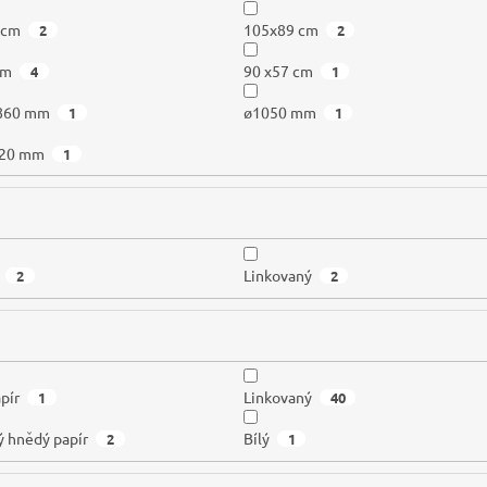
 cm
105x89 cm
2
2
cm
90 x57 cm
4
1
 860 mm
ø1050 mm
1
1
220 mm
1
Linkovaný
2
2
pír
Linkovaný
1
40
ý hnědý papír
Bílý
2
1