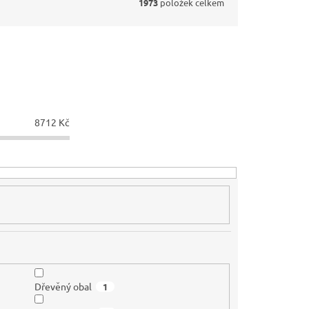
1973
položek celkem
8712
Kč
Dřevěný obal
1