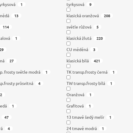
tyrkysová
tyrkysová
1
9
hnědá
klasická oranžová
13
208
světle růžová
114
5
ialová
klasická žlutá
1
220
CU měděná
29
3
dná
klasická bílá
27
421
p. frosty světle modrá
TK transp.frosty černá
1
1
sp.frosty průsvitná
TW transp.frosty bílá
4
1
Oranžová
2
1
šedá
Grafitová
1
1
13 tmavě šedý melír
47
1
rá
24 tmavě modrá
4
1