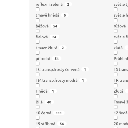
reflexni zelená
světle 
2
tmavě hnědá
světle 
6
béžová
růžová
54
fialová
světle f
24
tmavě žlutá
zlatá
2
přírodní
Průhle
54
TC transp.frosty červená
TS trans
1
TM transp.frosty modrá
TR tran
1
Hnědá
Žlutá
1
Bílá
Tmavě 
40
10 černá
12 šedá
111
19 stříbrná
20 mod
54