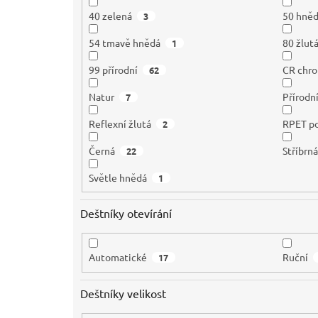
40 zelená
50 hně
3
54 tmavě hnědá
80 žlut
1
99 přírodní
CR chr
62
Natur
Přírodn
7
Reflexní žlutá
RPET po
2
Černá
Stříbrn
22
Světle hnědá
1
Deštníky otevírání
Automatické
Ruční
17
Deštníky velikost