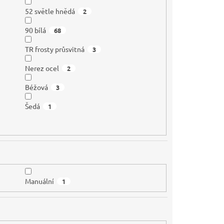
52 světle hnědá
2
90 bílá
68
TR frosty průsvitná
3
Nerez ocel
2
Béžová
3
Šedá
1
Manuální
1