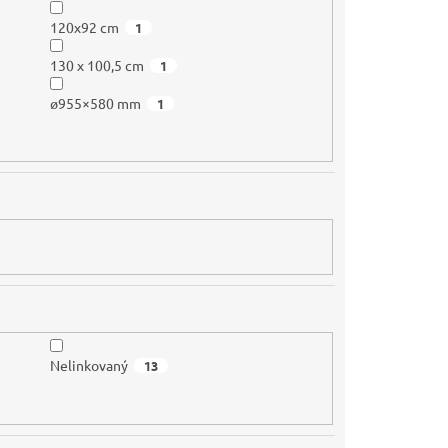
120x92 cm
1
130 x 100,5 cm
1
ø955×580 mm
1
Nelinkovaný
13