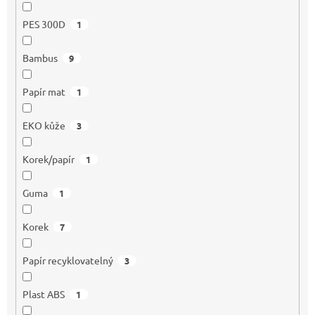
PES 300D
1
Bambus
9
Papír mat
1
EKO kůže
3
Korek/papír
1
Guma
1
Korek
7
Papír recyklovatelný
3
Plast ABS
1