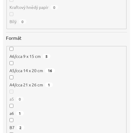
Kraftový hnědý papír
0
Bílý
0
Formát
A6/cca 9 x 15 cm
5
A5/cca 14 x 20 cm
16
A4/cca 21 x 26 cm
1
a5
0
a6
1
B7
2