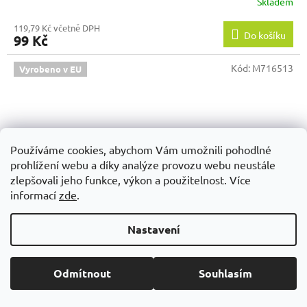
Skladem
119,79 Kč včetně DPH
Do košíku
99 Kč
Kód:
M716513
Vyrobeno v EU
Používáme cookies, abychom Vám umožnili pohodlné
prohlížení webu a díky analýze provozu webu neustále
zlepšovali jeho funkce, výkon a použitelnost. Více
informací
zde
.
Nastavení
Odmítnout
Souhlasím
PAPÍROVÁ ZÁLOŽKA + lepící papírky a záložky