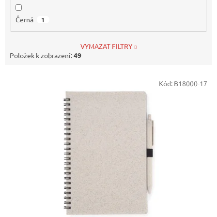
Černá
1
VYMAZAT FILTRY
Položek k zobrazení:
49
V
Kód:
B18000-17
ý
p
i
s
p
r
o
d
u
k
t
ů