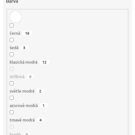
Barva
černá
16
šedá
3
klasická modrá
12
stříbrná
0
světle modrá
2
azurově modrá
1
tmavě modrá
4
bordó
0