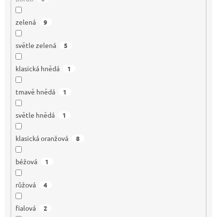
zelená
9
světle zelená
5
klasická hnědá
1
tmavě hnědá
1
světle hnědá
1
klasická oranžová
8
béžová
1
růžová
4
fialová
2