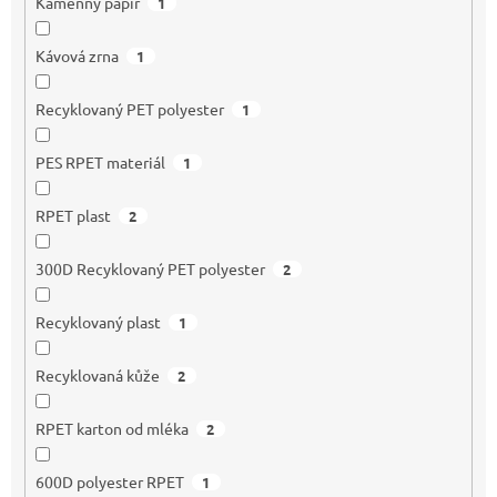
Kamenný papír
1
Kávová zrna
1
Recyklovaný PET polyester
1
PES RPET materiál
1
RPET plast
2
300D Recyklovaný PET polyester
2
Recyklovaný plast
1
Recyklovaná kůže
2
RPET karton od mléka
2
600D polyester RPET
1