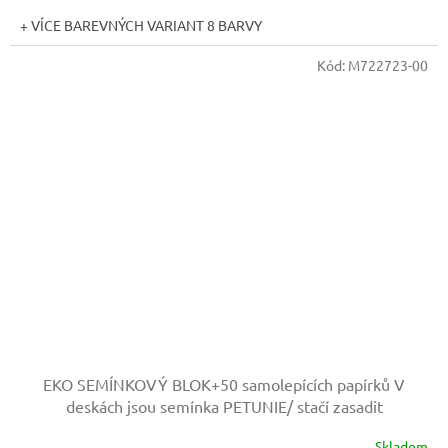
+ VÍCE BAREVNÝCH VARIANT 8 BARVY
Kód:
M722723-00
EKO SEMÍNKOVÝ BLOK+50 samolepících papírků
V
deskách jsou semínka PETUNIE/ stačí zasadit
Skladem