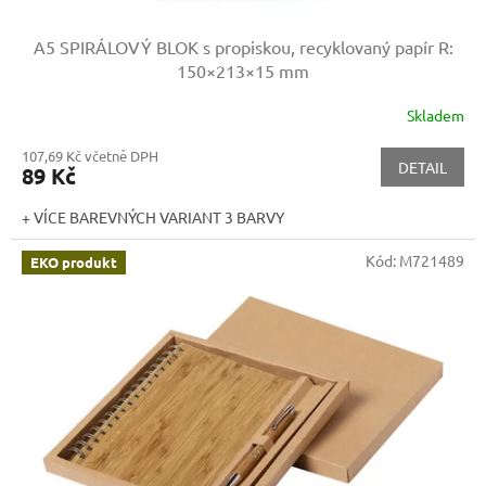
A5 SPIRÁLOVÝ BLOK s propiskou, recyklovaný papír
R:
150×213×15 mm
Skladem
107,69 Kč včetně DPH
DETAIL
89 Kč
+ VÍCE BAREVNÝCH VARIANT 3 BARVY
Kód:
M721489
EKO produkt