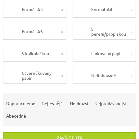
Formát A5
Formát A4
S
Formát A6
perem/propiskou
S kalkulačkou
Linkovaný papír
Čtverečkovaný
Nelinkované
papír
Ř
a
Doporučujeme
Nejlevnější
Nejdražší
Nejprodávanější
z
e
Abecedně
n
í
p
ZAVŘÍT FILTR