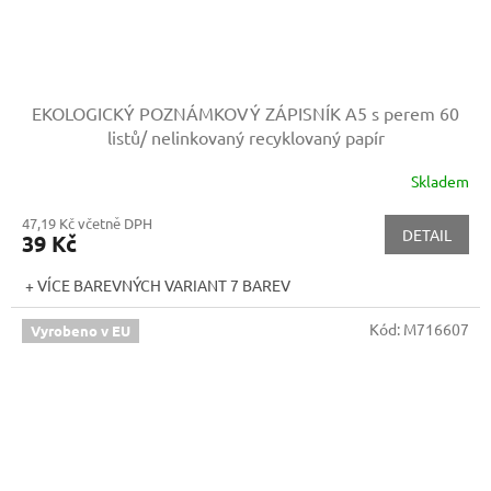
EKOLOGICKÝ POZNÁMKOVÝ ZÁPISNÍK A5 s perem
60
listů/ nelinkovaný recyklovaný papír
Skladem
47,19 Kč včetně DPH
DETAIL
39 Kč
+ VÍCE BAREVNÝCH VARIANT 7 BAREV
Kód:
M716607
Vyrobeno v EU