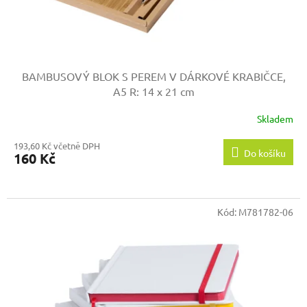
BAMBUSOVÝ BLOK S PEREM V DÁRKOVÉ KRABIČCE,
A5
R: 14 x 21 cm
Skladem
193,60 Kč včetně DPH
Do košíku
160 Kč
Kód:
M781782-06