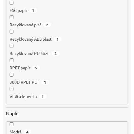
FSC papír
1
Recyklovaná plsť
2
Recyklovaný ABS plast
1
Recyklovaná PU kůže
2
RPET papír
5
300D RPET PET
1
Vlnitá lepenka
1
Náplň
Modrá
4