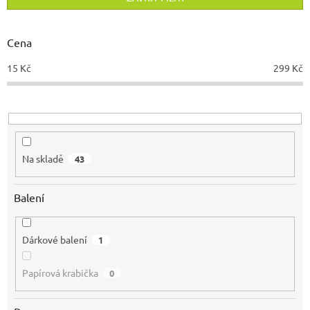
r
o
d
Cena
u
15
Kč
299
Kč
k
t
ů
Na skladě
43
Balení
Dárkové balení
1
Papírová krabička
0