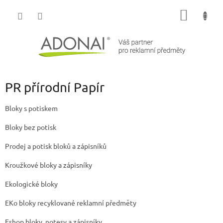
Přejít
NÁKUP
na
obsah
KOŠÍK
PR přírodní Papír
Bloky s potiskem
Bloky bez potisk
Prodej a potisk bloků a zápisníků
Kroužkové bloky a zápisníky
Ekologické bloky
EKo bloky recyklované reklamní předměty
Eshop bloky, notesy a zápisníky