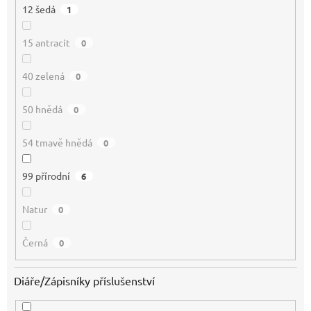
12 šedá
1
15 antracit
0
40 zelená
0
50 hnědá
0
54 tmavě hnědá
0
99 přírodní
6
Natur
0
Černá
0
Diáře/Zápisníky příslušenství