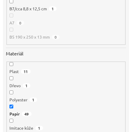
B7/cca 8,8 x 12,5 cm
1
A7
0
B5 190 x 250 x 13 mm
0
Materiál
Plast
11
Dřevo
1
Polyester
1
Papír
49
Imitace kůže
1