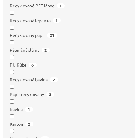
Recyklované PET láhve
1
Recyklovaná lepenka
1
Recyklovaný papír
21
Pšeničná sláma
2
PU Kůže
6
Recyklovaná bavlna
2
Papír recyklovaný
3
Bavlna
1
Karton
2