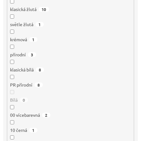
klasická žlutá
10
světle žlutá
1
krémová
1
přírodní
3
klasická bílá
8
PR přírodní
8
Bílá
0
00 vícebarevná
2
10 černá
1