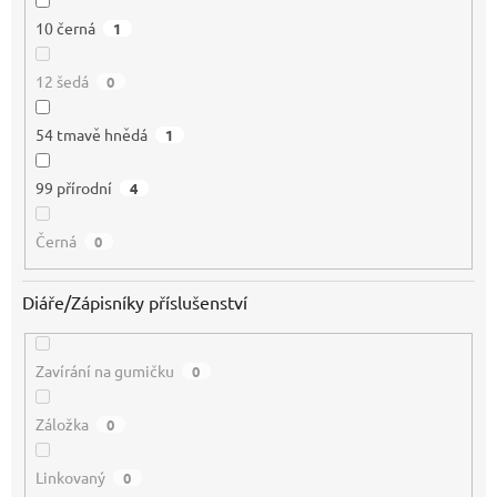
10 černá
1
12 šedá
0
54 tmavě hnědá
1
99 přírodní
4
Černá
0
Diáře/Zápisníky příslušenství
Zavírání na gumičku
0
Záložka
0
Linkovaný
0