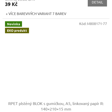
DETAIL
39 Kč
+ VÍCE BAREVNÝCH VARIANT 7 BAREV
Kód:
M808171-77
Novinka
EKO produkt
RPET plstěný BLOK s gumičkou, A5, linkovaný papír
R:
140×210×15 mm