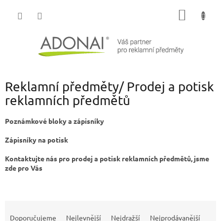
Přejít
NÁKUP
na
obsah
KOŠÍK
Reklamní předměty/ Prodej a potisk
reklamních předmětů
Poznámkové bloky a zápisníky
Zápisníky na potisk
Kontaktujte nás pro prodej a potisk reklamních předmětů, jsme
zde pro Vás
Ř
a
Doporučujeme
Nejlevnější
Nejdražší
Nejprodávanější