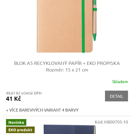
r
o
d
u
k
t
ů
BLOK A5 RECYKLOVANÝ PAPÍR + EKO PROPISKA
Rozměr: 15 x 21 cm
Skladem
49,61 Kč včetně DPH
DETAIL
41 Kč
+ VÍCE BAREVNÝCH VARIANT 4 BARVY
Kód:
M800705-10
Novinka
EKO produkt