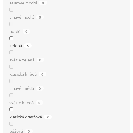
azurově modrá
0
tmavě modrá
0
bordó
0
zelená
5
světle zelená
0
klasická hnědá
0
tmavě hnědá
0
světle hnědá
0
klasická oranžová
2
béžová
0