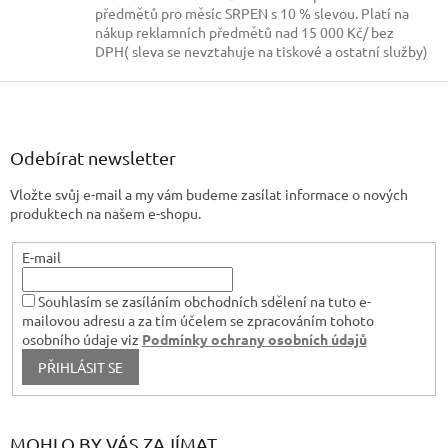
d
předmětů pro měsíc SRPEN s 10 % slevou. Platí na
a
nákup reklamních předmětů nad 15 000 Kč/ bez
c
DPH( sleva se nevztahuje na tiskové a ostatní služby)
í
p
Z
r
á
v
p
k
a
Odebírat newsletter
y
t
v
Vložte svůj e-mail a my vám budeme zasílat informace o nových
í
ý
produktech na našem e-shopu.
p
i
s
E-mail
u
Souhlasím se zasíláním obchodních sdělení na tuto e-
mailovou adresu a za tím účelem se zpracováním tohoto
osobního údaje viz
Podmínky ochrany osobních údajů
PŘIHLÁSIT SE
MOHLO BY VÁS ZAJÍMAT