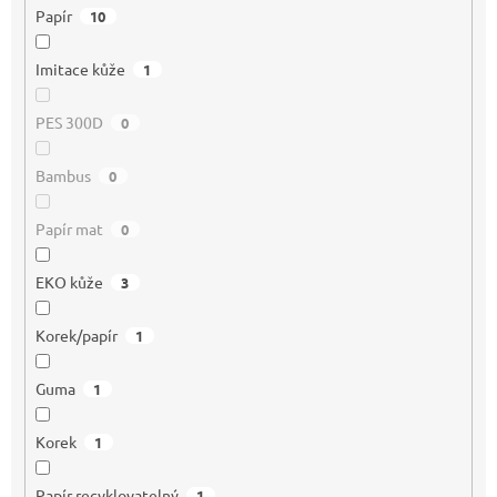
Papír
10
Imitace kůže
1
PES 300D
0
Bambus
0
Papír mat
0
EKO kůže
3
Korek/papír
1
Guma
1
Korek
1
Papír recyklovatelný
1