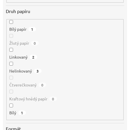
Druh papíru
Bílý papír
1
Žlutý papír
0
Linkovaný
2
Nelinkovaný
3
Čtverečkovaný
0
Kraftový hnědý papír
0
Bílý
1
Formát