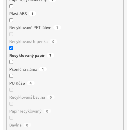
Plast ABS
1
Recyklované PET láhve
1
Recyklovaná lepenka
0
Recyklovaný papír
7
Pšeničná sláma
1
PU Kůže
4
Recyklovaná bavlna
0
Papír recyklovaný
0
Bavlna
0