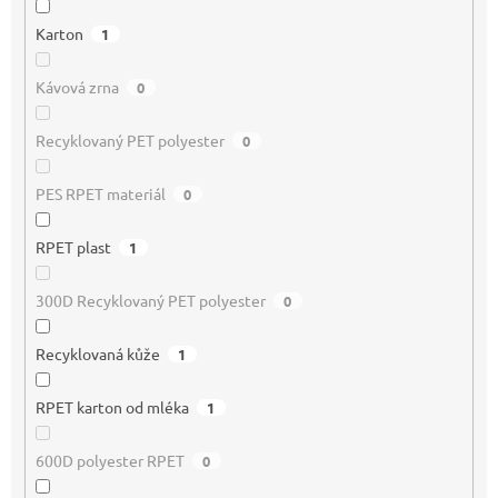
Karton
1
Kávová zrna
0
Recyklovaný PET polyester
0
PES RPET materiál
0
RPET plast
1
300D Recyklovaný PET polyester
0
Recyklovaná kůže
1
RPET karton od mléka
1
600D polyester RPET
0