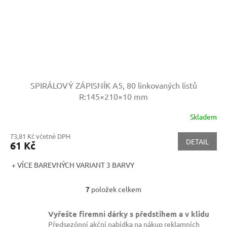
SPIRÁLOVÝ ZÁPISNÍK A5, 80 linkovaných listů
R:145×210×10 mm
Skladem
73,81 Kč včetně DPH
DETAIL
61 Kč
+ VÍCE BAREVNÝCH VARIANT 3 BARVY
7
položek celkem
O
v
l
Vyřešte firemní dárky s předstihem a v klidu
á
Předsezónní akční nabídka na nákup reklamních