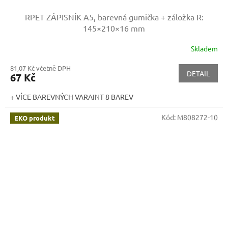
RPET ZÁPISNÍK A5, barevná gumička + záložka
R:
145×210×16 mm
Skladem
81,07 Kč včetně DPH
DETAIL
67 Kč
+ VÍCE BAREVNÝCH VARAINT 8 BAREV
Kód:
M808272-10
EKO produkt