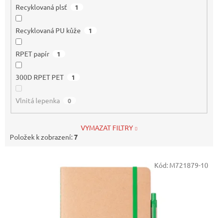
Recyklovaná plsť
1
Recyklovaná PU kůže
1
RPET papír
1
300D RPET PET
1
Vlnitá lepenka
0
VYMAZAT FILTRY
Položek k zobrazení:
7
V
Kód:
M721879-10
ý
p
i
s
p