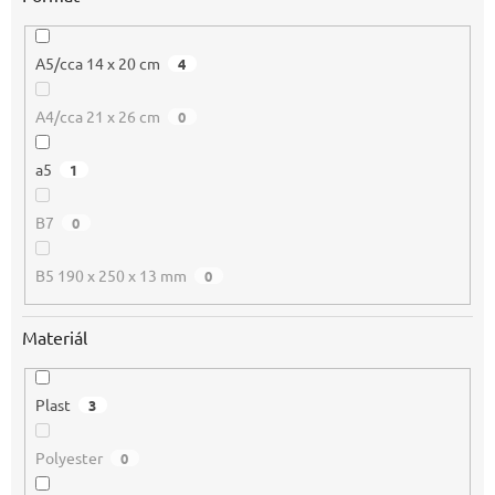
A5/cca 14 x 20 cm
4
A4/cca 21 x 26 cm
0
a5
1
B7
0
B5 190 x 250 x 13 mm
0
Materiál
Plast
3
Polyester
0