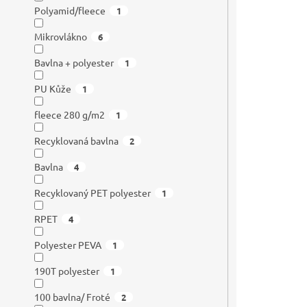
Polyamid/fleece
1
Mikrovlákno
6
Bavlna + polyester
1
PU Kůže
1
fleece 280 g/m2
1
Recyklovaná bavlna
2
Bavlna
4
Recyklovaný PET polyester
1
RPET
4
Polyester PEVA
1
190T polyester
1
100 bavlna/ Froté
2