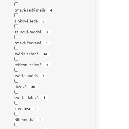
tmavě šedý melír
4
zinkově šedá
5
azurově modrá
3
tmavě červená
1
světle zelená
14
reflexni zelená
1
světle hnědá
7
růžová
30
světle fialová
1
krémová
4
Bílo-modrá
1