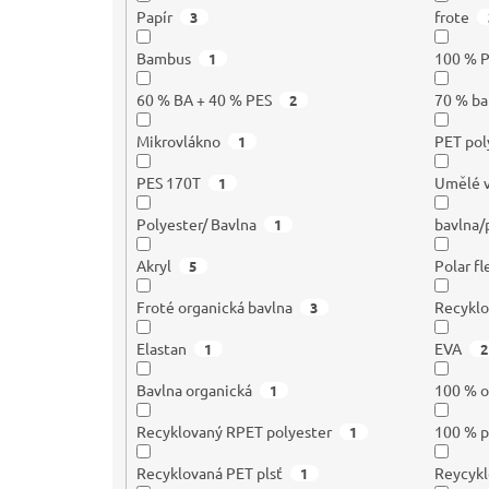
Papír
frote
3
Bambus
100 % P
1
60 % BA + 40 % PES
70 % ba
2
Mikrovlákno
PET pol
1
PES 170T
Umělé 
1
Polyester/ Bavlna
bavlna/
1
Akryl
Polar f
5
Froté organická bavlna
Recyklo
3
Elastan
EVA
1
2
Bavlna organická
100 % o
1
Recyklovaný RPET polyester
100 % p
1
Recyklovaná PET plsť
Reycykl
1