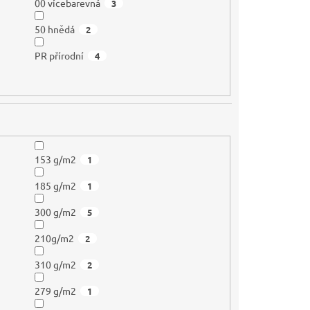
00 vícebarevná
3
50 hnědá
2
PR přírodní
4
153 g/m2
1
185 g/m2
1
300 g/m2
5
210g/m2
2
310 g/m2
2
279 g/m2
1