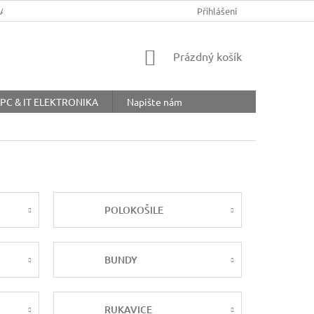
ŘÁD
OBCHODNÍ PODMÍNKY
COOKIES
Přihlášení
OCHRANA OSOBNÍ
NÁKUPNÍ
Prázdný košík
KOŠÍK
PC & IT ELEKTRONIKA
Napište nám
POLOKOŠILE
BUNDY
RUKAVICE