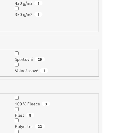
420 g/m2
1
350 g/m2
1
Sportovní
29
Volnočasové
1
100 % Fleece
3
Plast
8
Polyester
22