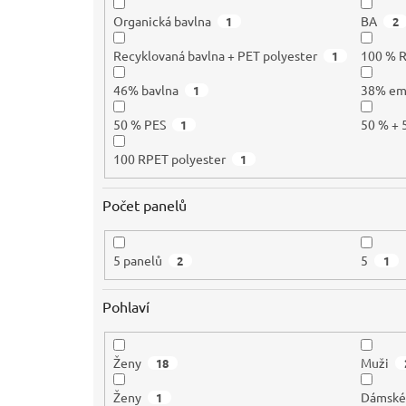
Organická bavlna
BA
1
2
Recyklovaná bavlna + PET polyester
100 % 
1
46% bavlna
38% e
1
50 % PES
50 % + 
1
100 RPET polyester
1
Počet panelů
5 panelů
5
2
1
Pohlaví
Ženy
Muži
18
Ženy
Dámsk
1