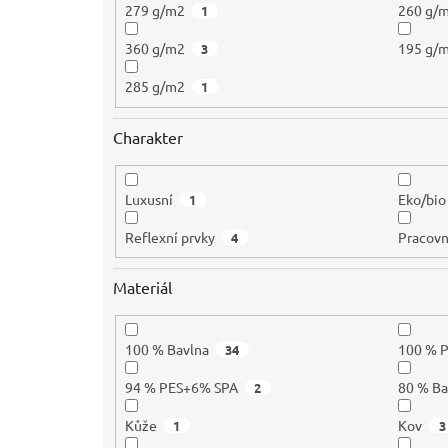
279 g/m2
260 g/
1
360 g/m2
195 g/
3
285 g/m2
1
Charakter
Luxusní
Eko/bio
1
Reflexní prvky
Pracovn
4
Materiál
100 % Bavlna
100 % 
34
94 % PES+6% SPA
80 % B
2
Kůže
Kov
1
3