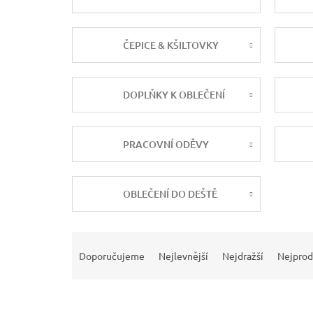
ČEPICE & KŠILTOVKY
DOPLŇKY K OBLEČENÍ
PRACOVNÍ ODĚVY
OBLEČENÍ DO DEŠTĚ
Ř
a
Doporučujeme
Nejlevnější
Nejdražší
Nejprod
z
e
n