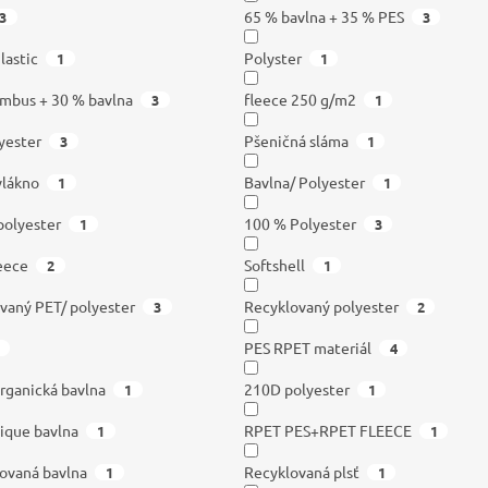
65 % bavlna + 35 % PES
3
3
lastic
Polyster
1
1
mbus + 30 % bavlna
fleece 250 g/m2
3
1
yester
Pšeničná sláma
3
1
vlákno
Bavlna/ Polyester
1
1
polyester
100 % Polyester
1
3
leece
Softshell
2
1
vaný PET/ polyester
Recyklovaný polyester
3
2
PES RPET materiál
4
rganická bavlna
210D polyester
1
1
ique bavlna
RPET PES+RPET FLEECE
1
1
ovaná bavlna
Recyklovaná plsť
1
1