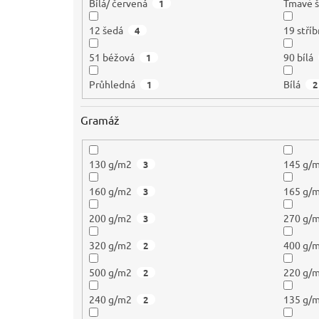
Bílá/ červená
Tmavě 
1
12 šedá
19 stříb
4
51 béžová
90 bílá
1
Průhledná
Bílá
1
2
Gramáž
130 g/m2
145 g/
3
160 g/m2
165 g/
3
200 g/m2
270 g/
3
320 g/m2
400 g/
2
500 g/m2
220 g/
2
240 g/m2
135 g/
2