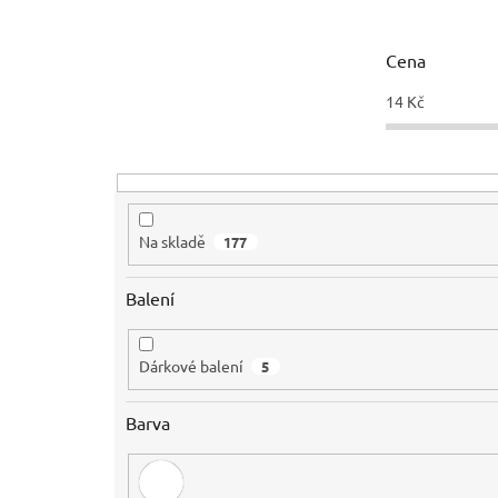
í
p
r
Cena
o
d
14
Kč
u
k
t
ů
Na skladě
177
Balení
Dárkové balení
5
Barva