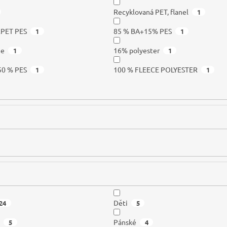
Recyklovaná PET, flanel
1
RPET PES
85 % BA+15% PES
1
1
me
16% polyester
1
1
50 % PES
100 % FLEECE POLYESTER
1
1
Děti
24
5
é
Pánské
5
4