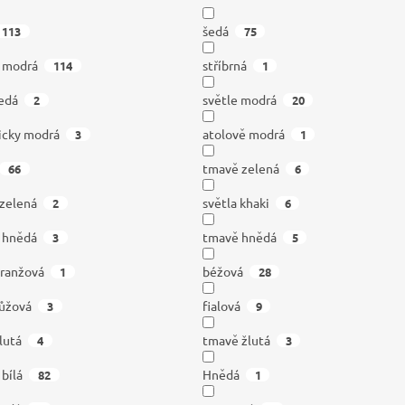
šedá
113
75
á modrá
stříbrná
114
1
edá
světle modrá
2
20
icky modrá
atolově modrá
3
1
tmavě zelená
66
6
 zelená
světla khaki
2
6
á hnědá
tmavě hnědá
3
5
oranžová
béžová
1
28
ůžová
fialová
3
9
lutá
tmavě žlutá
4
3
 bílá
Hnědá
82
1