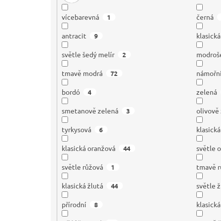
vícebarevná
černá
1
antracit
klasick
9
světle šedý melír
modroš
2
tmavě modrá
námořn
72
bordó
zelená
4
smetanově zelená
olivově
3
tyrkysová
klasick
6
klasická oranžová
světle 
44
světle růžová
tmavě r
1
klasická žlutá
světle ž
44
přírodní
klasická
8