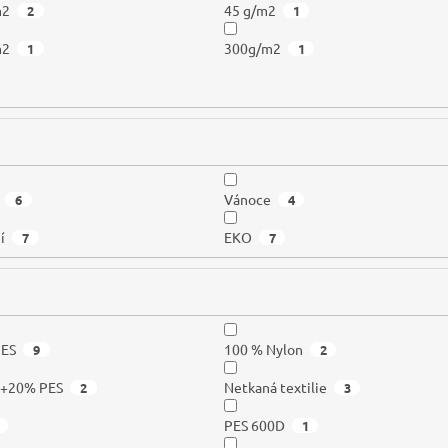
m2
45 g/m2
2
1
m2
300g/m2
1
1
Vánoce
6
4
í
EKO
7
7
PES
100 % Nylon
9
2
a+20% PES
Netkaná textilie
2
3
PES 600D
1