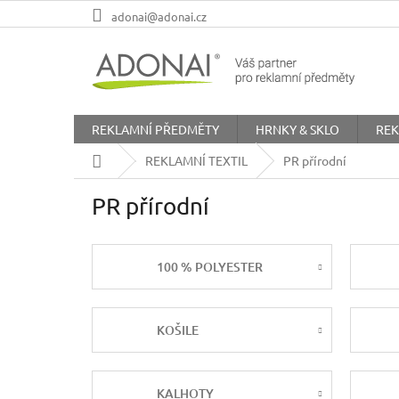
Přejít
adonai@adonai.cz
na
obsah
REKLAMNÍ PŘEDMĚTY
HRNKY & SKLO
REK
Domů
REKLAMNÍ TEXTIL
PR přírodní
PR přírodní
100 % POLYESTER
KOŠILE
KALHOTY