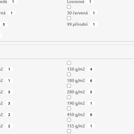
šedá
Lososová
1
1
rná
30 červená
1
1
99 přírodní
5
1
m2
150 g/m2
1
4
m2
180 g/m2
1
6
m2
280 g/m2
3
5
m2
190 g/m2
3
1
m2
450 g/m2
2
8
m2
155 g/m2
2
1