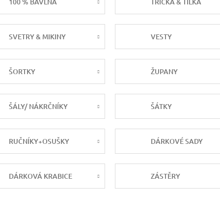
100 % BAVLNA
TRIČKA & TÍLKA
SVETRY & MIKINY
VESTY
ŠORTKY
ŽUPANY
ŠÁLY/ NÁKRČNÍKY
ŠÁTKY
RUČNÍKY+OSUŠKY
DÁRKOVÉ SADY
DÁRKOVÁ KRABICE
ZÁSTĚRY