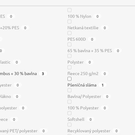
PES
100 % Nylon
0
0
a+20% PES
Netkaná textilie
0
0
PES 600D
0
65 % bavlna + 35 % PES
0
0
lastic
Polyster
0
0
mbus + 30 % bavlna
fleece 250 g/m2
3
0
yester
Pšeničná sláma
0
1
vlákno
Bavlna/ Polyester
0
0
polyester
100 % Polyester
0
0
leece
Softshell
0
0
vaný PET/ polyester
Recyklovaný polyester
0
0