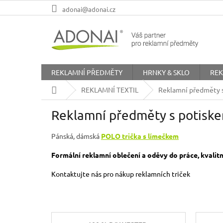
Přejít
adonai@adonai.cz
na
obsah
REKLAMNÍ PŘEDMĚTY
HRNKY & SKLO
REK
Domů
REKLAMNÍ TEXTIL
Reklamní předměty s
Reklamní předměty s potiske
Pánská, dámská
POLO trička s límečkem
Formální reklamní oblečení a oděvy do práce, kvalitn
Kontaktujte nás pro nákup reklamních triček