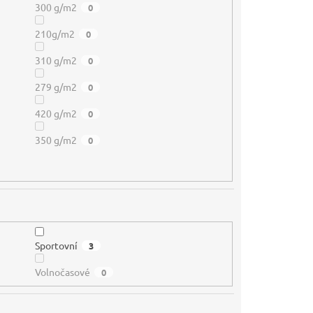
300 g/m2
0
210g/m2
0
310 g/m2
0
279 g/m2
0
420 g/m2
0
350 g/m2
0
Sportovní
3
Volnočasové
0