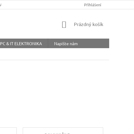
ŘÁD
OBCHODNÍ PODMÍNKY
COOKIES
Přihlášení
OCHRANA OSOBNÍ
NÁKUPNÍ
Prázdný košík
KOŠÍK
PC & IT ELEKTRONIKA
Napište nám