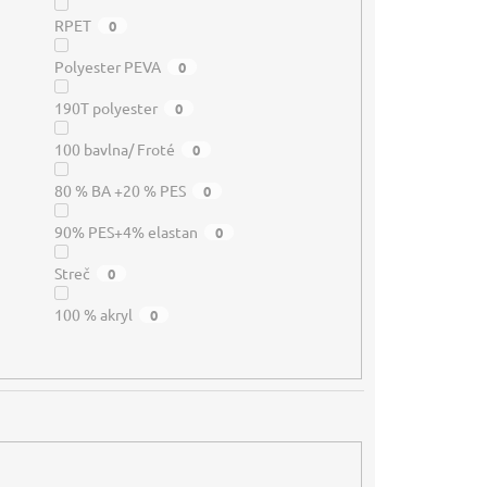
RPET
0
Polyester PEVA
0
190T polyester
0
100 bavlna/ Froté
0
80 % BA +20 % PES
0
90% PES+4% elastan
0
Streč
0
100 % akryl
0