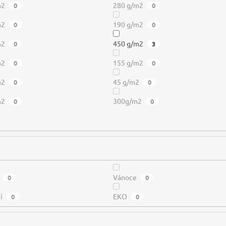
m2
280 g/m2
0
0
m2
190 g/m2
0
0
m2
450 g/m2
0
3
m2
155 g/m2
0
0
m2
45 g/m2
0
0
m2
300g/m2
0
0
Vánoce
0
0
í
EKO
0
0