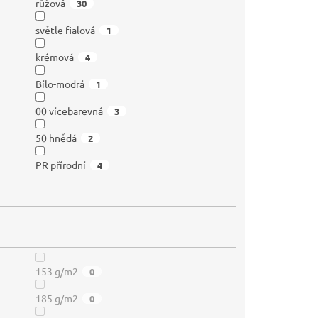
růžová
30
světle fialová
1
krémová
4
Bílo-modrá
1
00 vícebarevná
3
50 hnědá
2
PR přírodní
4
153 g/m2
0
185 g/m2
0