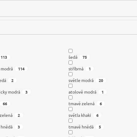
šedá
113
75
á modrá
stříbrná
114
1
edá
světle modrá
2
20
icky modrá
atolově modrá
3
1
tmavě zelená
66
6
 zelená
světla khaki
2
6
á hnědá
tmavě hnědá
3
5