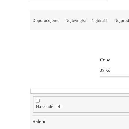
Ř
a
Doporučujeme
Nejlevnější
Nejdražší
Nejprod
z
e
n
í
p
r
Cena
o
d
39
Kč
u
k
t
ů
Na skladě
4
Balení