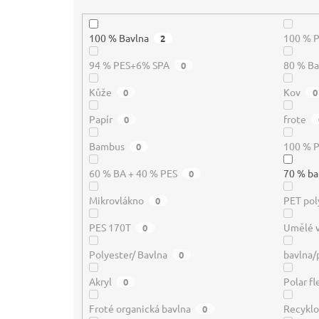
100 % Bavlna
100 % 
2
94 % PES+6% SPA
80 % B
0
Kůže
Kov
0
0
Papír
frote
0
Bambus
100 % P
0
60 % BA + 40 % PES
70 % ba
0
Mikrovlákno
PET pol
0
PES 170T
Umělé 
0
Polyester/ Bavlna
bavlna/
0
Akryl
Polar f
0
Froté organická bavlna
Recyklo
0