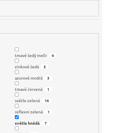
tmavě šedý melír
4
zinkově šedá
5
azurově modrá
3
tmavě červená
1
světle zelená
14
reflexni zelená
1
světle hnědá
7