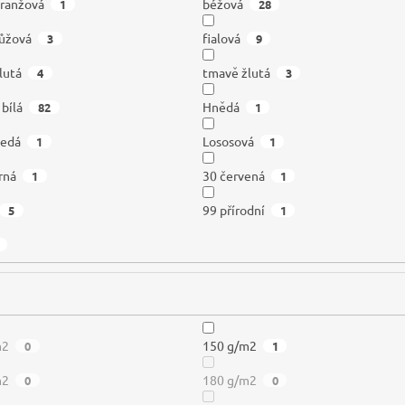
oranžová
béžová
1
28
ůžová
fialová
3
9
lutá
tmavě žlutá
4
3
 bílá
Hnědá
82
1
šedá
Lososová
1
1
rná
30 červená
1
1
99 přírodní
5
1
m2
150 g/m2
0
1
m2
180 g/m2
0
0