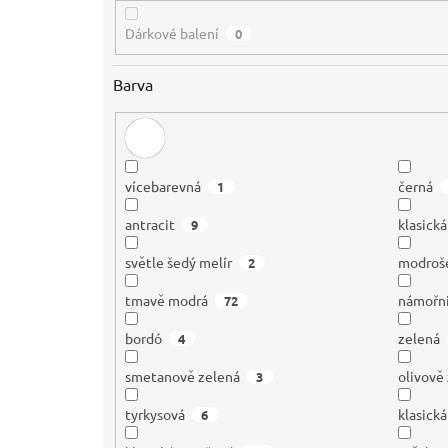
Dárkové balení
0
Barva
vícebarevná
černá
1
antracit
klasick
9
světle šedý melír
modroš
2
tmavě modrá
námořn
72
bordó
zelená
4
smetanově zelená
olivově
3
tyrkysová
klasick
6