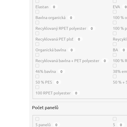
Elastan
EVA
0
0
Bavlna organická
100 % o
0
Recyklovaný RPET polyester
100 % p
0
Recyklovaná PET plsť
Reycykl
0
Organická bavlna
BA
0
0
Recyklovaná bavlna + PET polyester
100 % 
0
46% bavlna
38% e
0
50 % PES
50 % + 
0
100 RPET polyester
0
Počet panelů
5 panelů
5
0
0