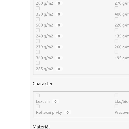
200 g/m2
270 g/
0
320 g/m2
400 g/
0
500 g/m2
220 g/
0
240 g/m2
135 g/
0
279 g/m2
260 g/
0
360 g/m2
195 g/
0
285 g/m2
0
Charakter
Luxusní
Eko/bio
0
Reflexní prvky
Pracovn
0
Materiál