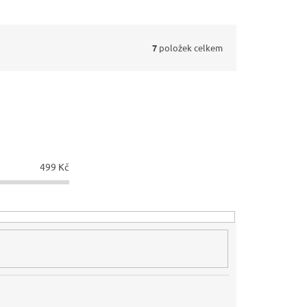
7
položek celkem
499
Kč