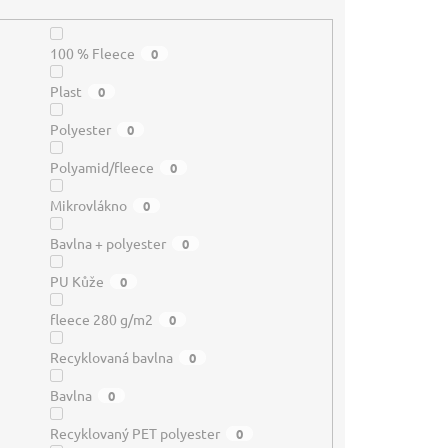
100 % Fleece
0
Plast
0
Polyester
0
Polyamid/fleece
0
Mikrovlákno
0
Bavlna + polyester
0
PU Kůže
0
fleece 280 g/m2
0
Recyklovaná bavlna
0
Bavlna
0
Recyklovaný PET polyester
0