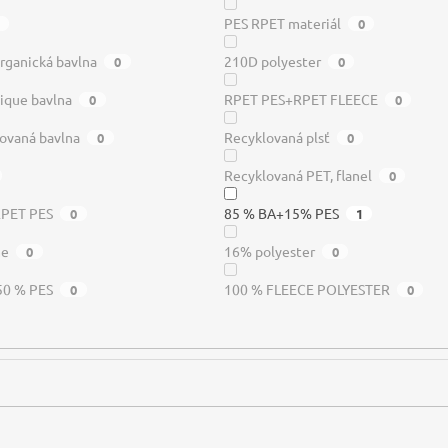
PES RPET materiál
0
rganická bavlna
210D polyester
0
0
ique bavlna
RPET PES+RPET FLEECE
0
0
ovaná bavlna
Recyklovaná plsť
0
0
Recyklovaná PET, flanel
0
RPET PES
85 % BA+15% PES
0
1
me
16% polyester
0
0
50 % PES
100 % FLEECE POLYESTER
0
0