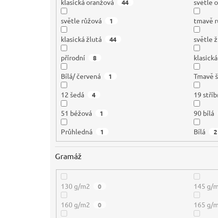
klasická oranžová
světle 
44
světle růžová
tmavě r
1
klasická žlutá
světle ž
44
přírodní
klasická
8
Bílá/ červená
Tmavě 
1
12 šedá
19 stříb
4
51 béžová
90 bílá
1
Průhledná
Bílá
1
2
Gramáž
130 g/m2
145 g/
0
160 g/m2
165 g/
0