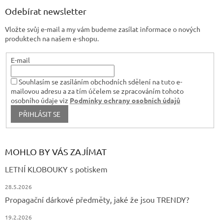
k
a
Odebírat newsletter
y
t
v
Vložte svůj e-mail a my vám budeme zasílat informace o nových
í
ý
produktech na našem e-shopu.
p
i
s
E-mail
u
Souhlasím se zasíláním obchodních sdělení na tuto e-
mailovou adresu a za tím účelem se zpracováním tohoto
osobního údaje viz
Podmínky ochrany osobních údajů
PŘIHLÁSIT SE
MOHLO BY VÁS ZAJÍMAT
LETNÍ KLOBOUKY s potiskem
28.5.2026
Propagační dárkové předměty, jaké že jsou TRENDY?
19.2.2026