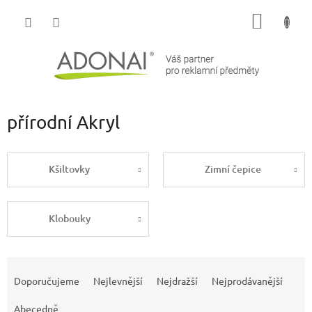
Přejít
NÁKUP
na
obsah
KOŠÍK
přírodní Akryl
Kšiltovky
Zimní čepice
Klobouky
Ř
a
Doporučujeme
Nejlevnější
Nejdražší
Nejprodávanější
z
e
Abecedně