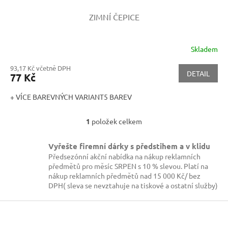
ZIMNÍ ČEPICE
Skladem
93,17 Kč včetně DPH
DETAIL
77 Kč
+ VÍCE BAREVNÝCH VARIANT5 BAREV
1
položek celkem
O
v
l
Vyřešte firemní dárky s předstihem a v klidu
á
Předsezónní akční nabídka na nákup reklamních
d
předmětů pro měsíc SRPEN s 10 % slevou. Platí na
a
nákup reklamních předmětů nad 15 000 Kč/ bez
c
DPH( sleva se nevztahuje na tiskové a ostatní služby)
í
p
Z
r
á
v
p