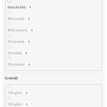
klasická bílá
1
Bílo-modrá
0
Bílá/ červená
0
30 červená
0
50 hnědá
0
PR přírodní
0
Gramáž
130 g/m2
0
180 g/m2
0