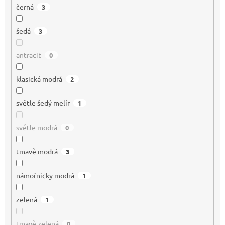
černá
3
šedá
3
antracit
0
klasická modrá
2
světle šedý melír
1
světle modrá
0
tmavě modrá
3
námořnicky modrá
1
zelená
1
tmavě zelená
0