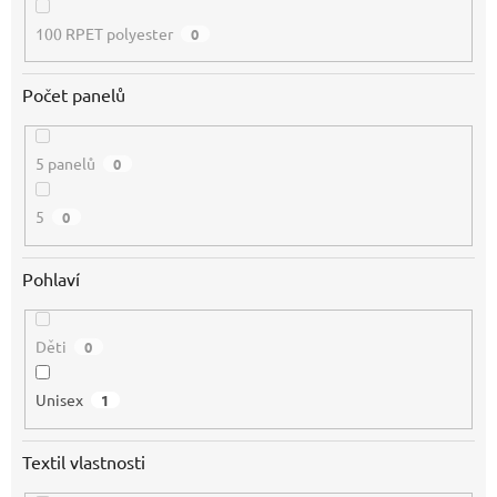
100 RPET polyester
0
Počet panelů
5 panelů
0
5
0
Pohlaví
Děti
0
Unisex
1
Textil vlastnosti