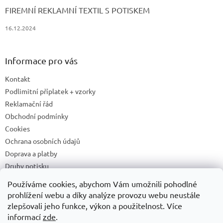
FIREMNÍ REKLAMNÍ TEXTIL S POTISKEM
16.12.2024
Informace pro vás
Kontakt
Podlimitní příplatek + vzorky
Reklamační řád
Obchodní podmínky
Cookies
Ochrana osobních údajů
Doprava a platby
Druhy potisku
Příprava a podklady k tisku
Používáme cookies, abychom Vám umožnili pohodlné
Recyklační příspěvky a zpětný odběr elektrozařízení/baterií
prohlížení webu a díky analýze provozu webu neustále
zlepšovali jeho funkce, výkon a použitelnost. Více
informací
zde
.