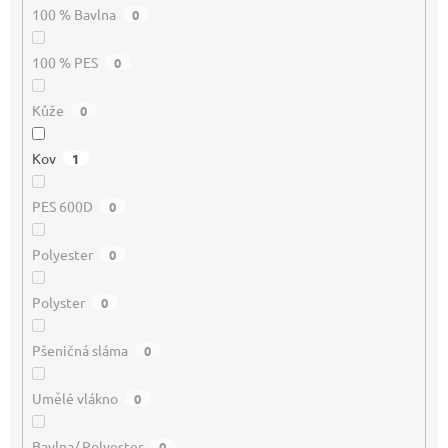
100 % Bavlna
0
100 % PES
0
Kůže
0
Kov
1
PES 600D
0
Polyester
0
Polyster
0
Pšeničná sláma
0
Umělé vlákno
0
Bavlna/ Polyester
0