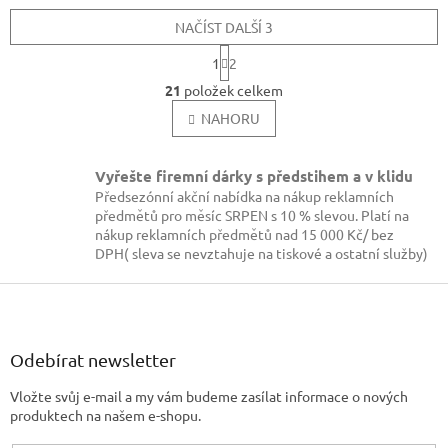
NAČÍST DALŠÍ 3
S
1
2
t
O
r
21
položek celkem
v
á
l
NAHORU
n
k
á
o
d
v
a
Vyřešte firemní dárky s předstihem a v klidu
á
c
Předsezónní akční nabídka na nákup reklamních
n
í
předmětů pro měsíc SRPEN s 10 % slevou. Platí na
í
p
nákup reklamních předmětů nad 15 000 Kč/ bez
r
DPH( sleva se nevztahuje na tiskové a ostatní služby)
v
k
Z
y
á
v
p
ý
a
Odebírat newsletter
p
t
i
Vložte svůj e-mail a my vám budeme zasílat informace o nových
í
s
produktech na našem e-shopu.
u