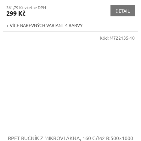
361,79 Kč včetně DPH
DETAIL
299 Kč
+ VÍCE BAREVNÝCH VARIANT 4 BARVY
Kód:
M722135-10
RPET RUČNÍK Z MIKROVLÁKNA, 160 G/M2
R:500×1000