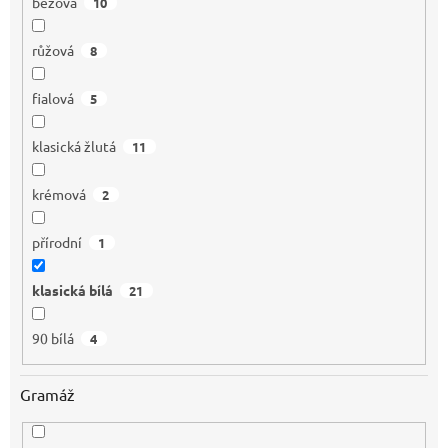
béžová
10
růžová
8
fialová
5
klasická žlutá
11
krémová
2
přírodní
1
klasická bílá
21
90 bílá
4
Gramáž