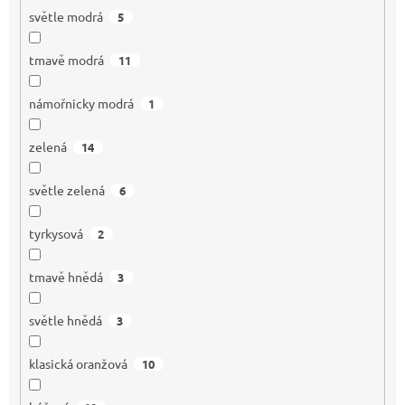
světle modrá
5
tmavě modrá
11
námořnicky modrá
1
zelená
14
světle zelená
6
tyrkysová
2
tmavě hnědá
3
světle hnědá
3
klasická oranžová
10