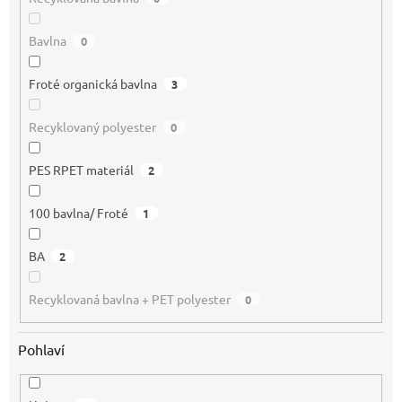
Bavlna
0
Froté organická bavlna
3
Recyklovaný polyester
0
PES RPET materiál
2
100 bavlna/ Froté
1
BA
2
Recyklovaná bavlna + PET polyester
0
Pohlaví