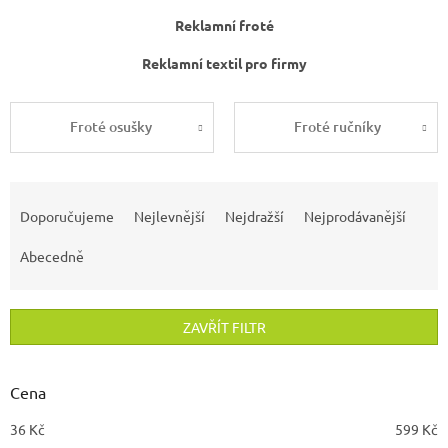
Reklamní froté
Reklamní textil pro firmy
Froté osušky
Froté ručníky
Ř
a
Doporučujeme
Nejlevnější
Nejdražší
Nejprodávanější
z
e
Abecedně
n
í
p
ZAVŘÍT FILTR
r
o
d
Cena
u
36
Kč
599
Kč
k