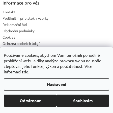
Informace pro vás
Kontakt
Podlimitní příplatek + vzorky
Reklamační řád
Obchodní podmínky
Cookies
Ochrana osobních údajů
Doprava a platby
Používáme cookies, abychom Vám umožnili pohodlné
Druhy potisku
prohlížení webu a díky analýze provozu webu neustále
Příprava a podklady k tisku
zlepšovali jeho funkce, výkon a použitelnost. Více
Recyklační příspěvky a zpětný odběr elektrozařízení/baterií
informací
zde
.
Nastavení
Vytvořil Shoptet
Odmítnout
Souhlasím
Copyright 2026
ADONAI
. Všechna práva vyhrazena.
Upravit
nastavení cookies