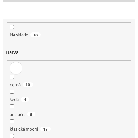
t
ů
Na skladě
18
Barva
černá
10
šedá
4
antracit
5
klasická modrá
17