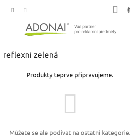
Přejít
NÁKUP
na
obsah
KOŠÍK
reflexni zelená
Produkty teprve připravujeme.
Můžete se ale podívat na ostatní kategorie.