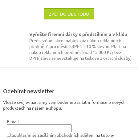
ZPĚT DO OBCHODU
Vyřešte firemní dárky s předstihem a v klidu
Předsezónní akční nabídka na nákup reklamních
předmětů pro měsíc SRPEN s 10 % slevou. Platí na
nákup reklamních předmětů nad 15 000 Kč/ bez
DPH( sleva se nevztahuje na tiskové a ostatní služby)
Z
á
p
a
Odebírat newsletter
t
Vložte svůj e-mail a my vám budeme zasílat informace o nových
í
produktech na našem e-shopu.
E-mail
Souhlasím se zasíláním obchodních sdělení na tuto e-