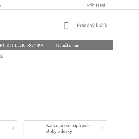
ŘÁD
OBCHODNÍ PODMÍNKY
COOKIES
Přihlášení
OCHRANA OSOBNÍ
NÁKUPNÍ
Prázdný košík
KOŠÍK
PC & IT ELEKTRONIKA
Napište nám
tů
Kancelářské papírové
slohy a desky