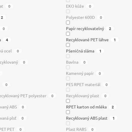
at
EKO kůže
0
0
Polyester 600D
2
0
Papír recyklovatelný
0
2
a
Recyklované PET láhve
4
1
á ocel
Pšeničná sláma
0
1
ecyklovaný
Bavlna
0
0
Kamenný papír
0
t
PES RPET materiál
0
0
cyklovaný PET polyester
Recyklovaný plast
0
0
ovaný ABS
RPET karton od mléka
0
2
vaná plsť
Recyklovaný ABS plast
0
1
PET PET
Plast RABS
0
0