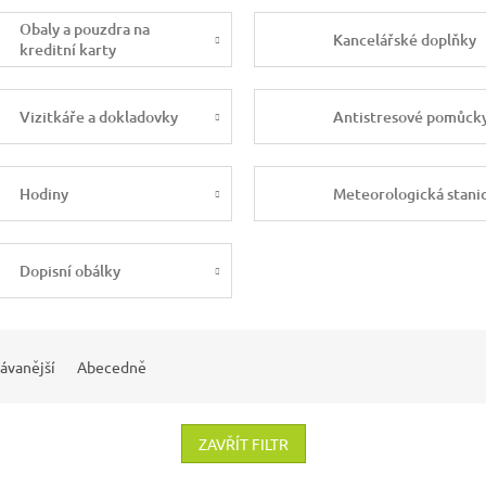
Obaly a pouzdra na
Kancelářské doplňky
kreditní karty
Vizitkáře a dokladovky
Antistresové pomůck
Hodiny
Meteorologická stani
Dopisní obálky
ávanější
Abecedně
ZAVŘÍT FILTR