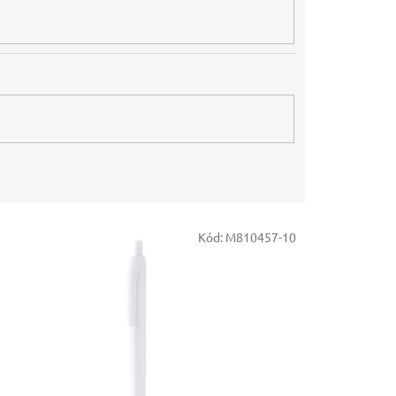
Kód:
M810457-10