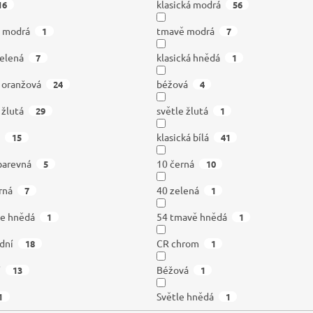
klasická modrá
16
56
ě modrá
tmavě modrá
1
7
zelená
klasická hnědá
7
1
á oranžová
béžová
24
4
 žlutá
světle žlutá
29
1
í
klasická bílá
15
41
barevná
10 černá
5
10
rná
40 zelená
7
1
le hnědá
54 tmavě hnědá
1
1
odní
CR chrom
18
1
í
Béžová
13
1
Světle hnědá
1
1