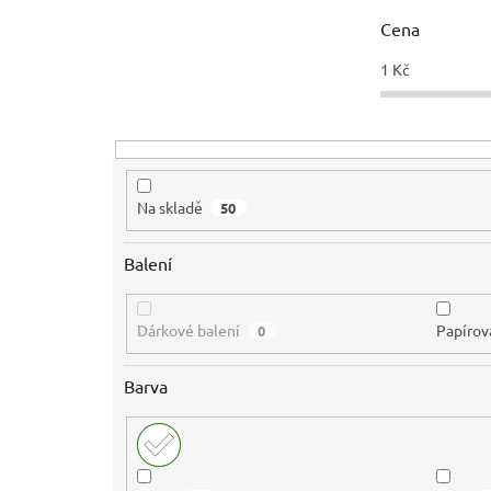
r
Cena
o
d
1
Kč
u
k
t
ů
Na skladě
50
Balení
Dárkové balení
Papírov
0
Barva