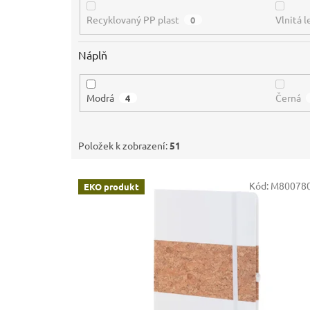
Recyklovaný PP plast
Vlnitá 
0
Náplň
Modrá
Černá
4
Položek k zobrazení:
51
V
Kód:
M800780
EKO produkt
ý
p
i
s
p
r
o
d