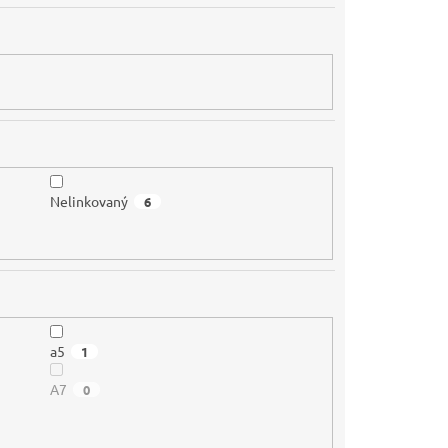
Nelinkovaný
6
a5
1
A7
0