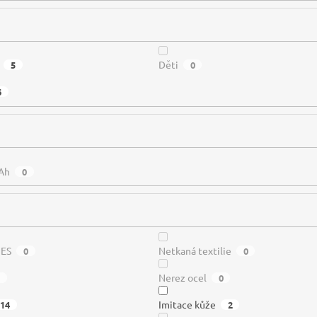
Děti
5
0
6
Ah
0
PES
Netkaná textilie
0
0
Nerez ocel
0
Imitace kůže
14
2