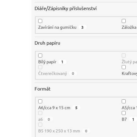
Diáře/Zápisníky příslušenství
Zavírání na gumičku
Záložka
3
Druh papíru
Bílý papír
Žlutý pa
1
Čtverečkovaný
Kraftov
0
Formát
A6/cca 9 x 15 cm
A5/cca 
5
a6
B7
0
1
B5 190 x 250 x 13 mm
0