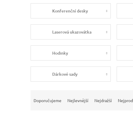
Konferenční desky
Laserová ukazovátka
Hodinky
Dárkové sady
Ř
a
Doporučujeme
Nejlevnější
Nejdražší
Nejprod
z
e
n
í
p