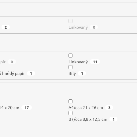
Linkovaný
2
0
pír
Linkovaný
0
11
ý hnědý papír
Bílý
1
1
14 x 20 cm
A4/cca 21 x 26 cm
17
3
B7/cca 8,8 x 12,5 cm
1