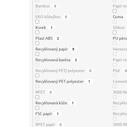
Bambus
Papír m
0
EKO kůže/kov
Guma
0
Korek
Silikon
1
Plast ABS
PU pěn
2
Recyklovaný papír
Nerezov
9
Recyklovaná bavlna
Papír r
2
Recyklovaný PET/ polyester
Plsť
0
0
Recyklovaný PET polyester
Cemen
1
RPET
300D Re
0
Recyklovaná kůže
Recykl
1
FSC papír
Recyklo
1
RPET papír
300D R
0