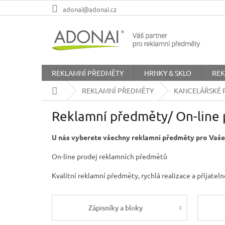
Přejít
adonai@adonai.cz
na
obsah
REKLAMNÍ PŘEDMĚTY
HRNKY & SKLO
REK
Domů
REKLAMNÍ PŘEDMĚTY
KANCELÁŘSKÉ 
Reklamní předměty/ On-line 
U nás vyberete všechny reklamní předměty pro Vaše
On-line prodej reklamních předmětů
Kvalitní reklamní předměty, rychlá realizace a přijatel
Zápisníky a bloky