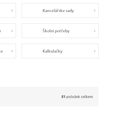
Kancelářske sady
y
Školní potřeby
ce
Kalkulačky
51
položek celkem