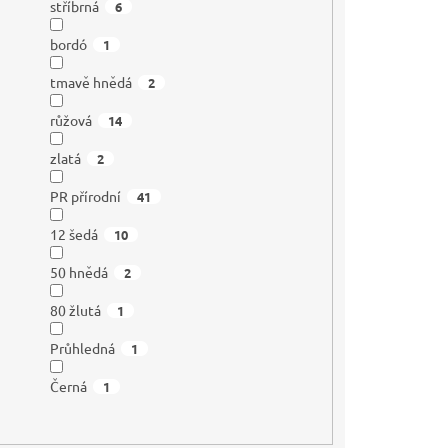
stříbrná
6
bordó
1
tmavě hnědá
2
růžová
14
zlatá
2
PR přírodní
41
12 šedá
10
50 hnědá
2
80 žlutá
1
Průhledná
1
Černá
1