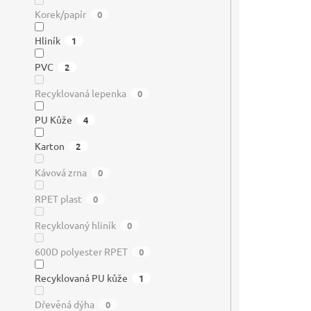
Korek/papír
0
Hliník
1
PVC
2
Recyklovaná lepenka
0
PU Kůže
4
Karton
2
Kávová zrna
0
RPET plast
0
Recyklovaný hliník
0
600D polyester RPET
0
Recyklovaná PU kůže
1
Dřevěná dýha
0