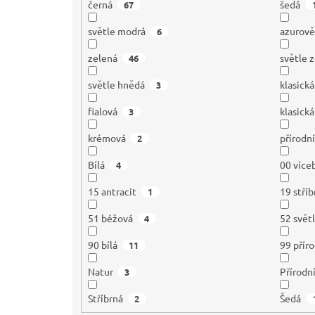
černá
šedá
67
světle modrá
azurov
6
zelená
světle 
46
světle hnědá
klasick
3
fialová
klasická
3
krémová
přírodn
2
Bílá
00 více
4
15 antracit
19 stříb
1
51 béžová
52 svět
4
90 bílá
99 přír
11
Natur
Přírodn
3
Stříbrná
Šedá
2