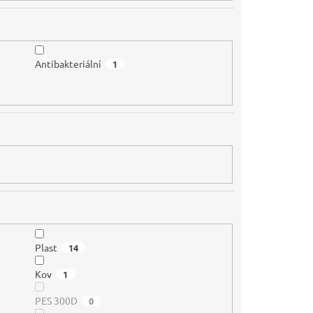
Antibakteriální
1
Plast
14
Kov
1
PES 300D
0