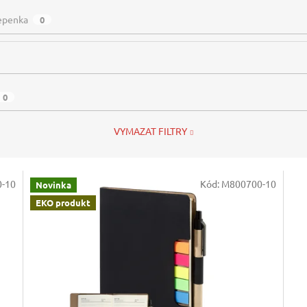
lepenka
0
0
VYMAZAT FILTRY
-10
Kód:
M800700-10
Novinka
EKO produkt