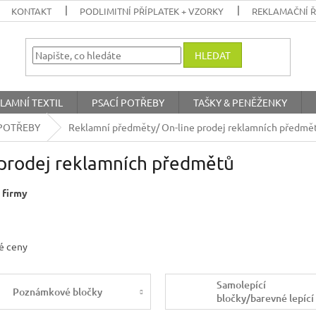
KONTAKT
PODLIMITNÍ PŘÍPLATEK + VZORKY
REKLAMAČNÍ 
HLEDAT
LAMNÍ TEXTIL
PSACÍ POTŘEBY
TAŠKY & PENĚŽENKY
POTŘEBY
Reklamní předměty/ On-line prodej reklamních předmě
prodej reklamních předmětů
 firmy
né ceny
Samolepící
Poznámkové bločky
bločky/barevné lepící
papírky