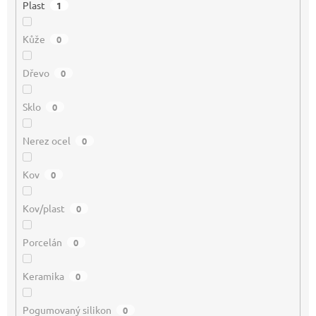
Plast
1
Kůže
0
Dřevo
0
Sklo
0
Nerez ocel
0
Kov
0
Kov/plast
0
Porcelán
0
Keramika
0
Pogumovaný silikon
0