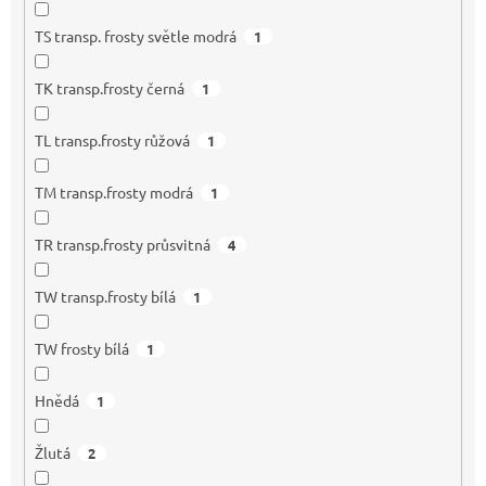
TS transp. frosty světle modrá
1
TK transp.frosty černá
1
TL transp.frosty růžová
1
TM transp.frosty modrá
1
TR transp.frosty průsvitná
4
TW transp.frosty bílá
1
TW frosty bílá
1
Hnědá
1
Žlutá
2