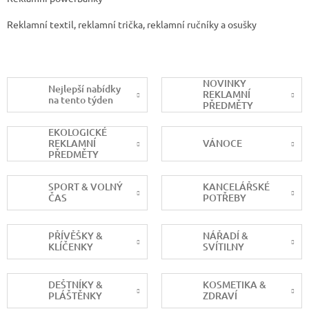
Reklamní textil, reklamní trička, reklamní ručníky a osušky
NOVINKY
Nejlepší nabídky
REKLAMNÍ
na tento týden
PŘEDMĚTY
EKOLOGICKÉ
REKLAMNÍ
VÁNOCE
PŘEDMĚTY
SPORT & VOLNÝ
KANCELÁŘSKÉ
ČAS
POTŘEBY
PŘÍVĚŠKY &
NÁŘADÍ &
KLÍČENKY
SVÍTILNY
DEŠTNÍKY &
KOSMETIKA &
PLÁŠTĚNKY
ZDRAVÍ