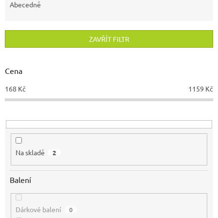
e
Abecedně
n
í
p
ZAVŘÍT FILTR
r
o
d
Cena
u
168
Kč
1159
Kč
k
t
ů
Na skladě
2
Balení
Dárkové balení
0