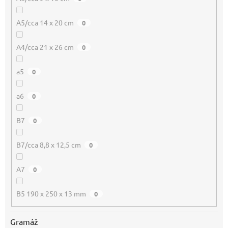
A5/cca 14 x 20 cm
0
A4/cca 21 x 26 cm
0
a5
0
a6
0
B7
0
B7/cca 8,8 x 12,5 cm
0
A7
0
B5 190 x 250 x 13 mm
0
Gramáž