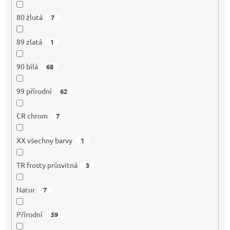
80 žlutá
7
89 zlatá
1
90 bílá
68
99 přírodní
62
CR chrom
7
XX všechny barvy
1
TR frosty průsvitná
3
Natur
7
Přírodní
59