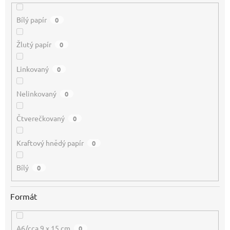
Bílý papír
0
Žlutý papír
0
Linkovaný
0
Nelinkovaný
0
Čtverečkovaný
0
Kraftový hnědý papír
0
Bílý
0
Formát
A6/cca 9 x 15 cm
0