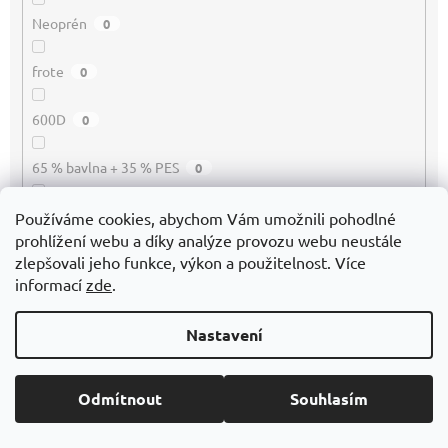
Neoprén
0
frote
0
600D
0
65 % bavlna + 35 % PES
0
Bambus
0
Používáme cookies, abychom Vám umožnili pohodlné
prohlížení webu a díky analýze provozu webu neustále
zlepšovali jeho funkce, výkon a použitelnost. Více
100 % Plyš
0
informací
zde
.
Papír mat
0
Nastavení
Papír
0
Odmítnout
Souhlasím
EKO kůže
0