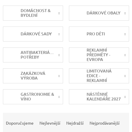
DOMÁCNOST &
DÁRKOVÉ OBALY
BYDLENÍ
DÁRKOVÉ SADY
PRO DĚTI
REKLAMNÍ
ANTIBAKTERIÁLNÍ
PŘEDMĚTY -
POTŘEBY
EVROPA
LIMITOVANÁ
ZAKÁZKOVÁ
EDICE -
VÝROBA
REKLAMNÍ
DÁRKY
GASTRONOMIE &
NÁSTĚNNÉ
VÍNO
KALENDÁŘE 2027
Ř
a
Doporučujeme
Nejlevnější
Nejdražší
Nejprodávanější
z