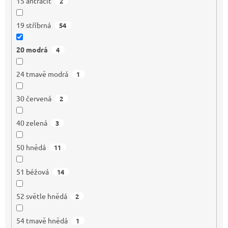
15 antracit
2
19 stříbrná
54
20 modrá
4
24 tmavě modrá
1
30 červená
2
40 zelená
3
50 hnědá
11
51 béžová
14
52 světle hnědá
2
54 tmavě hnědá
1