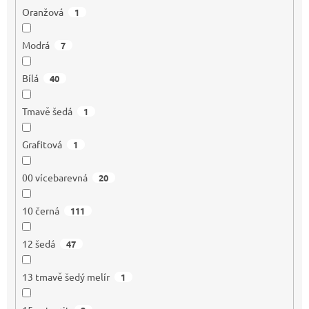
Oranžová
1
Modrá
7
Bílá
40
Tmavě šedá
1
Grafitová
1
00 vícebarevná
20
10 černá
111
12 šedá
47
13 tmavě šedý melír
1