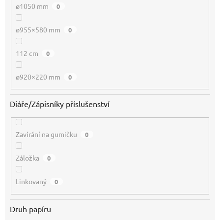
ø1050 mm
0
ø955×580 mm
0
112 cm
0
ø920×220 mm
0
Diáře/Zápisníky příslušenství
Zavírání na gumičku
0
Záložka
0
Linkovaný
0
Druh papíru