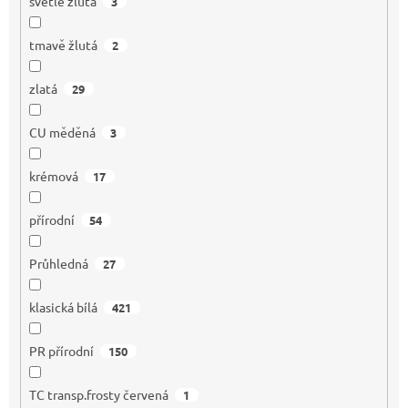
světle žlutá
3
tmavě žlutá
2
zlatá
29
CU měděná
3
krémová
17
přírodní
54
Průhledná
27
klasická bílá
421
PR přírodní
150
TC transp.frosty červená
1