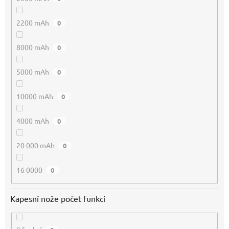
2200 mAh
0
8000 mAh
0
5000 mAh
0
10000 mAh
0
4000 mAh
0
20 000 mAh
0
16 0000
0
Kapesní nože počet funkcí