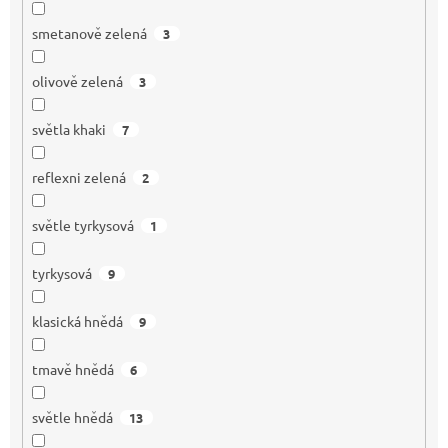
smetanově zelená
3
olivově zelená
3
světla khaki
7
reflexni zelená
2
světle tyrkysová
1
tyrkysová
9
klasická hnědá
9
tmavě hnědá
6
světle hnědá
13