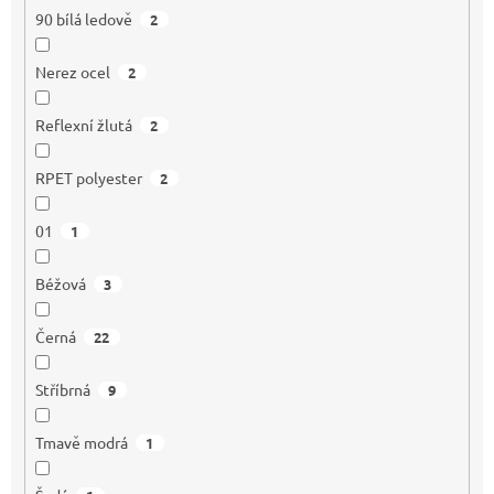
90 bílá ledově
2
Nerez ocel
2
Reflexní žlutá
2
RPET polyester
2
01
1
Béžová
3
Černá
22
Stříbrná
9
Tmavě modrá
1