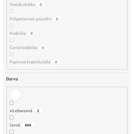
Hnědá obálka
0
Polyesterové pouzdro
0
Krabička
0
Černá krabička
0
Papírová krabička bílá
0
Barva
vícebarevná
2
černá
604