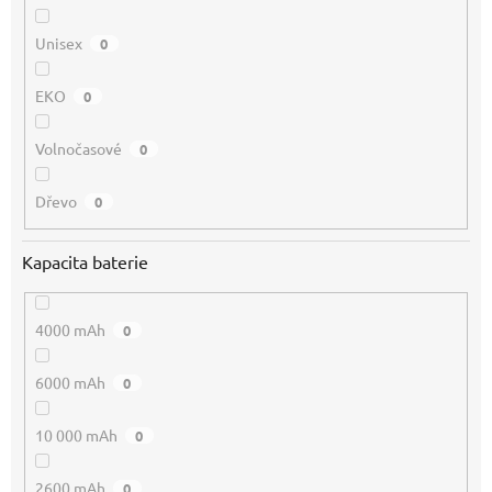
Unisex
0
EKO
0
Volnočasové
0
Dřevo
0
Kapacita baterie
4000 mAh
0
6000 mAh
0
10 000 mAh
0
2600 mAh
0