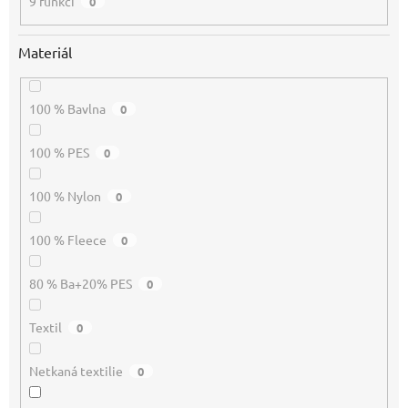
9 funkcí
0
Materiál
100 % Bavlna
0
100 % PES
0
100 % Nylon
0
100 % Fleece
0
80 % Ba+20% PES
0
Textil
0
Netkaná textilie
0