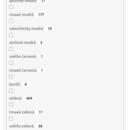
azurově modrá
11
tmavě modrá
177
námořnicky modrá
10
atolově modrá
3
světle červená
1
tmavě červená
1
bordó
8
zelená
404
tmavě zelená
11
světle zelená
58