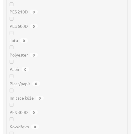
PES 210D
0
PES 600D
0
Juta
0
Polyester
0
Papír
0
Plast/papír
0
Imitace kůže
0
PES 300D
0
Kov/dřevo
0