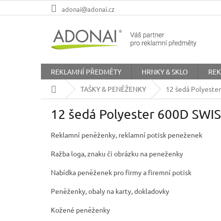
Přejít
adonai@adonai.cz
na
obsah
REKLAMNÍ PŘEDMĚTY
HRNKY & SKLO
REK
Domů
TAŠKY & PENĚŽENKY
12 šedá Polyeste
12 šedá Polyester 600D SWI
Reklamní peněženky, reklamní potisk peneženek
Ražba loga, znaku či obrázku na peneženky
Nabídka peněženek pro firmy a firemní potisk
Peněženky, obaly na karty, dokladovky
Kožené peněženky