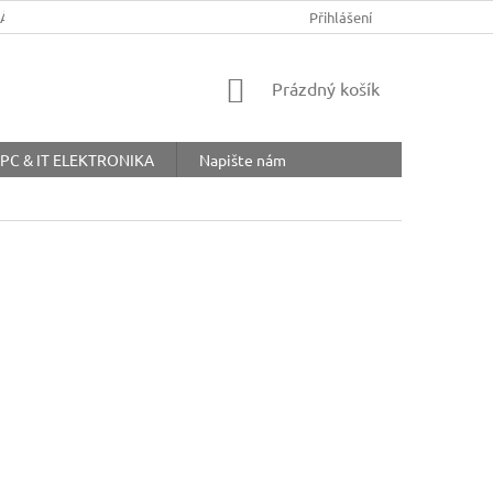
ŘÁD
OBCHODNÍ PODMÍNKY
COOKIES
Přihlášení
OCHRANA OSOBNÍ
NÁKUPNÍ
Prázdný košík
KOŠÍK
PC & IT ELEKTRONIKA
Napište nám