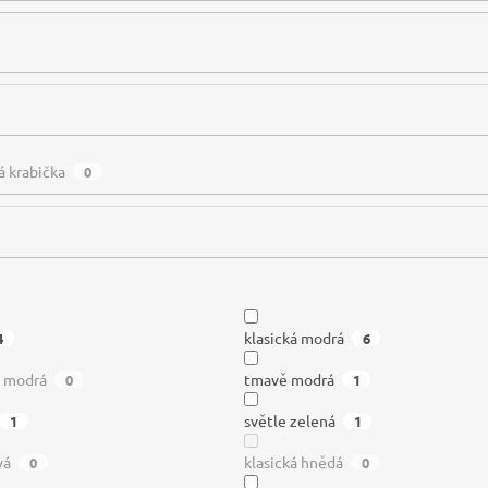
á krabička
0
klasická modrá
4
6
ě modrá
tmavě modrá
0
1
světle zelená
1
1
vá
klasická hnědá
0
0