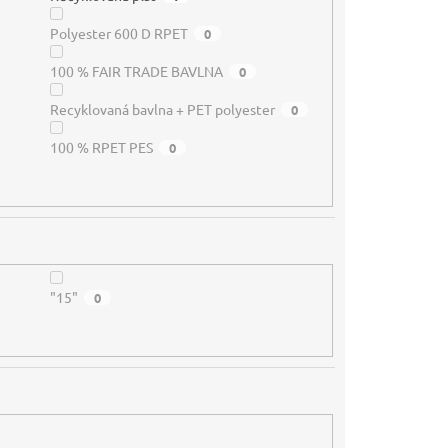
Polyester 600 D RPET
0
100 % FAIR TRADE BAVLNA
0
Recyklovaná bavlna + PET polyester
0
100 % RPET PES
0
"15"
0