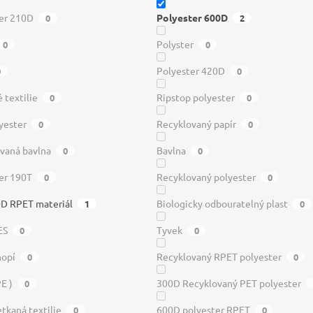
er 210D
Polyester 600D
0
2
Polyster
0
0
Polyester 420D
0
0
 textilie
Ripstop polyester
0
0
yester
Recyklovaný papír
0
0
vaná bavlna
Bavlna
0
0
er 190T
Recyklovaný polyester
0
0
D RPET materiál
Biologicky odbouratelný plast
1
0
ES
Tyvek
0
0
nopí
Recyklovaný RPET polyester
0
0
PE )
300D Recyklovaný PET polyester
0
tkaná textilie
600D polyester RPET
0
0