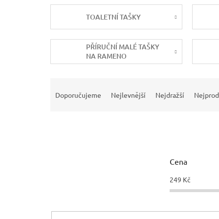
TOALETNÍ TAŠKY
PŘÍRUČNÍ MALÉ TAŠKY
NA RAMENO
Ř
a
Doporučujeme
Nejlevnější
Nejdražší
Nejprod
z
e
n
í
p
r
Cena
o
d
249
Kč
u
k
t