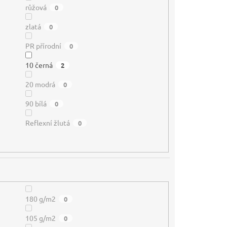
růžová
0
zlatá
0
PR přírodní
0
10 černá
2
20 modrá
0
90 bílá
0
Reflexní žlutá
0
180 g/m2
0
105 g/m2
0