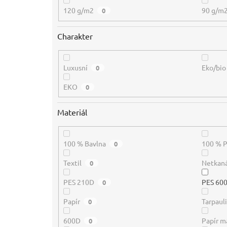
120 g/m2
90 g/m
0
Charakter
Luxusní
Eko/bio
0
EKO
0
Materiál
100 % Bavlna
100 % 
0
Textil
Netkaná
0
PES 210D
PES 60
0
Papír
Tarpaul
0
600D
Papír m
0