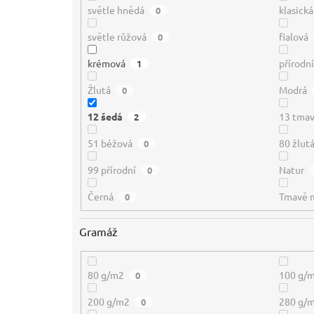
světle hnědá
klasick
0
světle růžová
fialová
0
krémová
přírodn
1
Žlutá
Modrá
0
12 šedá
13 tmav
2
51 béžová
80 žlut
0
99 přírodní
Natur
0
Černá
Tmavě 
0
Gramáž
80 g/m2
100 g/
0
200 g/m2
280 g/
0