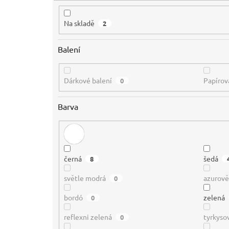
ů
Na skladě
2
Balení
Dárkové balení
Papírov
0
Barva
černá
šedá
8
světle modrá
azurov
0
bordó
zelená
0
reflexni zelená
tyrkyso
0