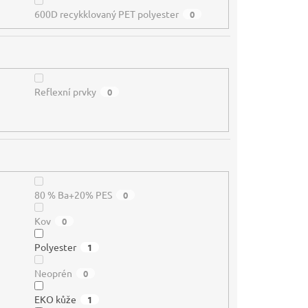
600D recykklovaný PET polyester
0
Reflexní prvky
0
80 % Ba+20% PES
0
Kov
0
Polyester
1
Neoprén
0
EKO kůže
1