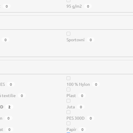
2
95 g/m2
0
0
Sportovní
0
0
PES
100 % Nylon
0
0
 textilie
Plast
0
0
0D
Juta
2
0
in
PES 300D
0
0
at
Papír
0
0