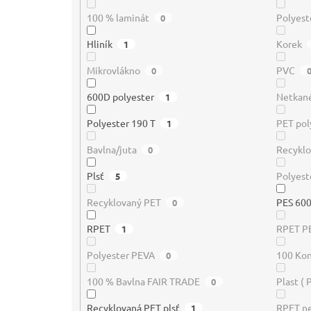
100 % laminát
Polyest
0
Hliník
Korek
1
Mikrovlákno
PVC
0
600D polyester
Netkané
1
Polyester 190 T
PET pol
1
Bavlna/juta
Recyklo
0
Plsť
Polyest
5
Recyklovaný PET
PES 600
0
RPET
RPET P
1
Polyester PEVA
100 Ko
0
100 % Bavlna FAIR TRADE
Plast ( 
0
Recyklovaná PET plsť
RPET ne
1