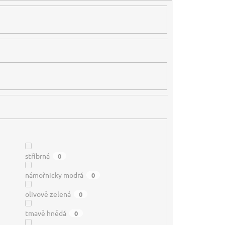
stříbrná
0
námořnicky modrá
0
olivově zelená
0
tmavě hnědá
0