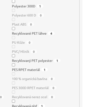
Polyester 300D
1
Polyester 600 D
0
Plast ABS
0
Recyklované PET láhve
4
PU Kůže
0
PVC/ Hliník
0
Recyklovaný PET polyester
1
PES RPET materiál
1
100 % organická bavlna
0
PES 300D RPET materiál
0
Recyklovaná nerez ocel
0
0
Recyklovaná plsť
1