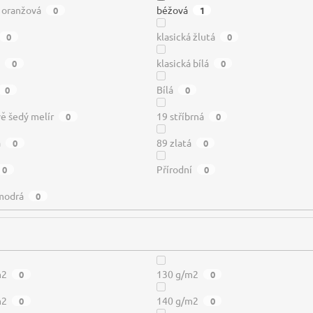
á oranžová
béžová
0
1
klasická žlutá
0
0
í
klasická bílá
0
0
Bílá
0
0
ě šedý melír
19 stříbrná
0
0
á
89 zlatá
0
0
Přírodní
0
0
modrá
0
m2
130 g/m2
0
0
m2
140 g/m2
0
0