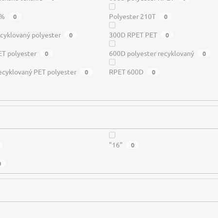
 %
Polyester 210T
0
0
cyklovaný polyester
300D RPET PET
0
0
T polyester
600D polyester recyklovaný
0
0
cyklovaný PET polyester
RPET 600D
0
0
"16"
0
0