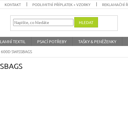
KONTAKT
PODLIMITNÍ PŘÍPLATEK + VZORKY
REKLAMAČNÍ 
HLEDAT
LAMNÍ TEXTIL
PSACÍ POTŘEBY
TAŠKY & PENĚŽENKY
r 600D SWISSBAGS
SSBAGS