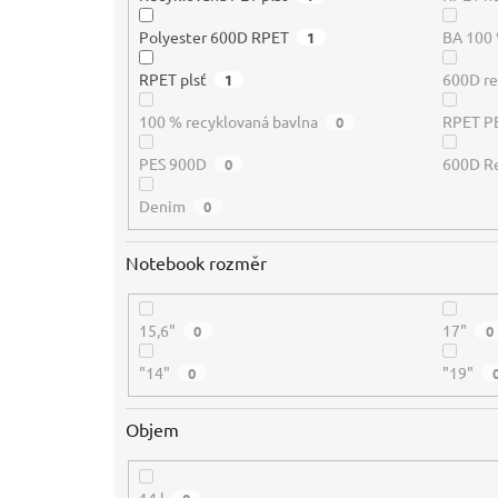
Polyester 600D RPET
BA 100
1
RPET plsť
600D re
1
100 % recyklovaná bavlna
RPET PE
0
PES 900D
600D Re
0
Denim
0
Notebook rozměr
15,6"
17"
0
0
"14"
"19"
0
Objem
14 l