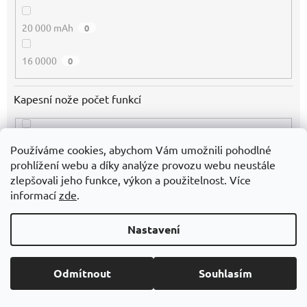
20 000 mAh
0
16 0000
0
Kapesní nože počet funkcí
9 funkcí
0
Používáme cookies, abychom Vám umožnili pohodlné
prohlížení webu a díky analýze provozu webu neustále
Materiál
zlepšovali jeho funkce, výkon a použitelnost. Více
informací
zde
.
100 % Bavlna
17
Nastavení
100 % PES
2
Odmítnout
Souhlasím
100 % Nylon
0