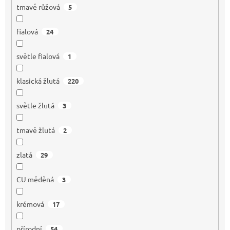
tmavě růžová
5
fialová
24
světle fialová
1
klasická žlutá
220
světle žlutá
3
tmavě žlutá
2
zlatá
29
CU měděná
3
krémová
17
přírodní
54