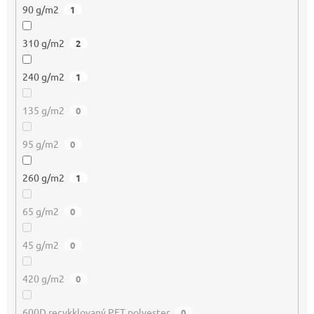
90 g/m2
1
310 g/m2
2
240 g/m2
1
135 g/m2
0
95 g/m2
0
260 g/m2
1
65 g/m2
0
45 g/m2
0
420 g/m2
0
600D recykklovaný PET polyester
0