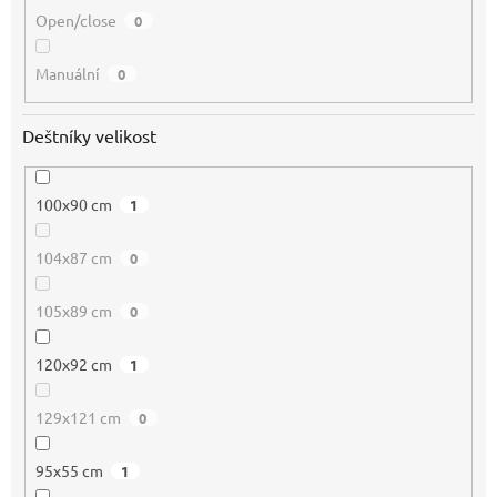
Open/close
0
Manuální
0
Deštníky velikost
100x90 cm
1
104x87 cm
0
105x89 cm
0
120x92 cm
1
129x121 cm
0
95x55 cm
1