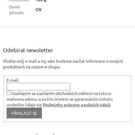
Země
CN
původu
:
Z
á
p
a
Odebírat newsletter
t
Vložte svůj e-mail a my vám budeme zasílat informace o nových
í
produktech na našem e-shopu.
E-mail
Souhlasím se zasíláním obchodních sdělení na tuto e-
mailovou adresu a za tím účelem se zpracováním tohoto
osobního údaje viz
Podmínky ochrany osobních údajů
PŘIHLÁSIT SE