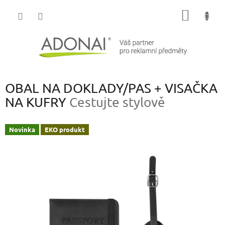
Přejít
NÁKUP
na
obsah
KOŠÍK
OBAL NA DOKLADY/PAS + VISAČKA
NA KUFRY
Cestujte stylově
Novinka
EKO produkt