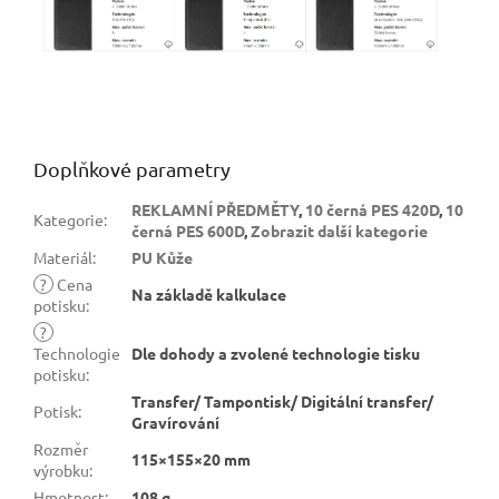
Doplňkové parametry
REKLAMNÍ PŘEDMĚTY
,
10 černá PES 420D
,
10
Kategorie
:
černá PES 600D
,
Zobrazit další kategorie
Materiál
:
PU Kůže
?
Cena
Na základě kalkulace
potisku
:
?
Technologie
Dle dohody a zvolené technologie tisku
potisku
:
Transfer/ Tampontisk/ Digitální transfer/
Potisk
:
Gravírování
Rozměr
115×155×20 mm
výrobku
:
Hmotnost
:
108 g