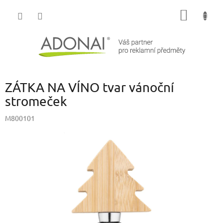
Přejít
NÁKUP
na
obsah
KOŠÍK
ZÁTKA NA VÍNO tvar vánoční
stromeček
M800101