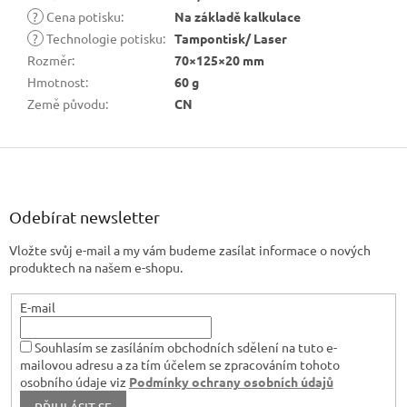
?
Cena potisku
:
Na základě kalkulace
?
Technologie potisku
:
Tampontisk/ Laser
Rozměr
:
70×125×20 mm
Hmotnost
:
60 g
Země původu
:
CN
Z
á
p
a
Odebírat newsletter
t
Vložte svůj e-mail a my vám budeme zasílat informace o nových
í
produktech na našem e-shopu.
E-mail
Souhlasím se zasíláním obchodních sdělení na tuto e-
mailovou adresu a za tím účelem se zpracováním tohoto
osobního údaje viz
Podmínky ochrany osobních údajů