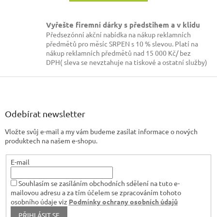
Vyřešte firemní dárky s předstihem a v klidu
Předsezónní akční nabídka na nákup reklamních
předmětů pro měsíc SRPEN s 10 % slevou. Platí na
nákup reklamních předmětů nad 15 000 Kč/ bez
DPH( sleva se nevztahuje na tiskové a ostatní služby)
Z
á
p
a
Odebírat newsletter
t
Vložte svůj e-mail a my vám budeme zasílat informace o nových
í
produktech na našem e-shopu.
E-mail
Souhlasím se zasíláním obchodních sdělení na tuto e-
mailovou adresu a za tím účelem se zpracováním tohoto
osobního údaje viz
Podmínky ochrany osobních údajů
PŘIHLÁSIT SE