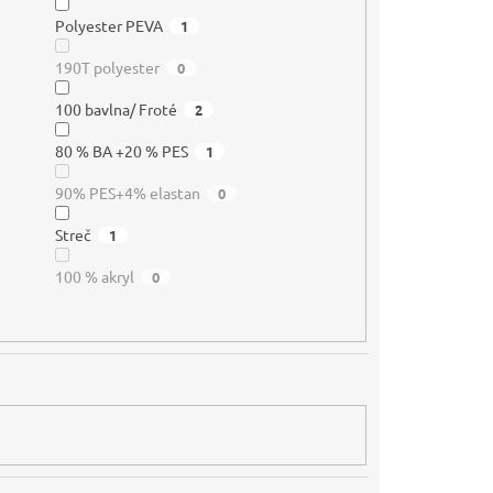
Polyester PEVA
1
190T polyester
0
100 bavlna/ Froté
2
80 % BA +20 % PES
1
90% PES+4% elastan
0
Streč
1
100 % akryl
0