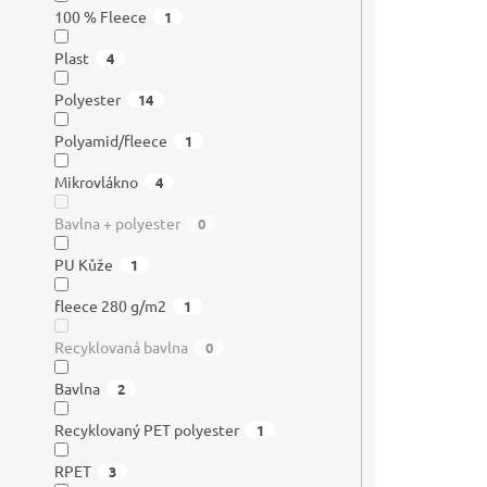
100 % Fleece
1
Plast
4
Polyester
14
Polyamid/fleece
1
Mikrovlákno
4
Bavlna + polyester
0
PU Kůže
1
fleece 280 g/m2
1
Recyklovaná bavlna
0
Bavlna
2
Recyklovaný PET polyester
1
RPET
3