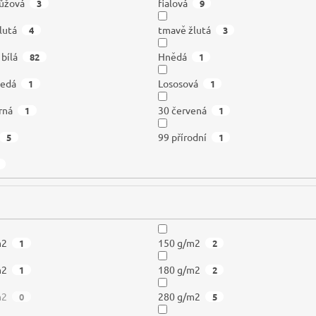
ůžová
fialová
3
9
lutá
tmavě žlutá
4
3
 bílá
Hnědá
82
1
šedá
Lososová
1
1
rná
30 červená
1
1
99 přírodní
5
1
m2
150 g/m2
1
2
m2
180 g/m2
1
2
m2
280 g/m2
0
5