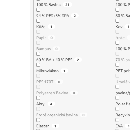
100 % Bavlna
100 % 
21
94 % PES+6% SPA
80 % B
2
Kůže
Kov
1
1
Papír
frote
0
Bambus
100 % P
0
60 % BA + 40 % PES
70 % ba
2
Mikrovlákno
PET pol
1
PES 170T
Umělé 
0
Polyester/ Bavlna
bavlna/
0
Akryl
Polar f
4
Froté organická bavlna
Recyklo
0
Elastan
EVA
1
1