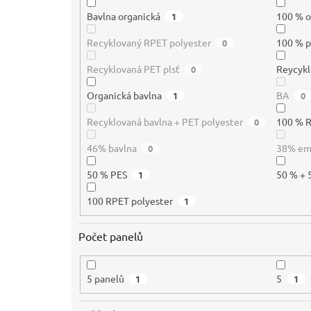
Bavlna organická
100 % o
1
Recyklovaný RPET polyester
100 % p
0
Recyklovaná PET plsť
Reycykl
0
Organická bavlna
BA
1
0
Recyklovaná bavlna + PET polyester
100 % 
0
46% bavlna
38% e
0
50 % PES
50 % + 
1
100 RPET polyester
1
Počet panelů
5 panelů
5
1
1