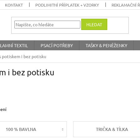
KONTAKT
PODLIMITNÍ PŘÍPLATEK + VZORKY
REKLAMAČNÍ 
HLEDAT
LAMNÍ TEXTIL
PSACÍ POTŘEBY
TAŠKY & PENĚŽENKY
 potiskem i bez potisku
m i bez potisku
čení
100 % BAVLNA
TRIČKA & TÍLKA