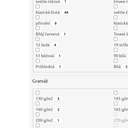
světle růžová
tmavě r
1
klasická žlutá
světle ž
44
přírodní
klasická
8
Bílá/ červená
Tmavě 
1
12 šedá
19 stříb
4
51 béžová
90 bílá
1
Průhledná
Bílá
1
2
Gramáž
130 g/m2
145 g/
3
160 g/m2
165 g/
2
200 g/m2
270 g/
1