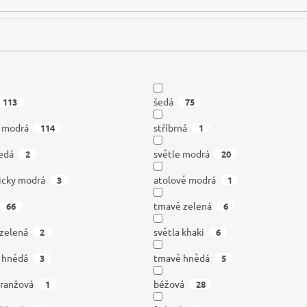
šedá
113
75
á modrá
stříbrná
114
1
edá
světle modrá
2
20
icky modrá
atolově modrá
3
1
tmavě zelená
66
6
 zelená
světla khaki
2
6
á hnědá
tmavě hnědá
3
5
oranžová
béžová
1
28