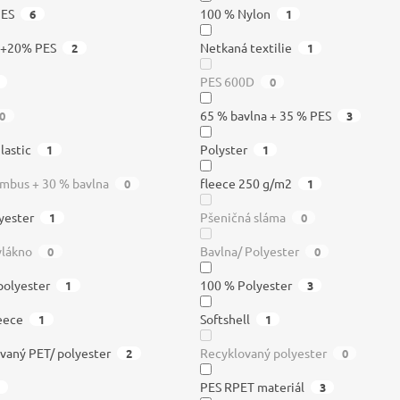
PES
100 % Nylon
6
1
a+20% PES
Netkaná textilie
2
1
PES 600D
0
65 % bavlna + 35 % PES
0
3
lastic
Polyster
1
1
mbus + 30 % bavlna
fleece 250 g/m2
0
1
yester
Pšeničná sláma
1
0
vlákno
Bavlna/ Polyester
0
0
polyester
100 % Polyester
1
3
leece
Softshell
1
1
vaný PET/ polyester
Recyklovaný polyester
2
0
PES RPET materiál
3