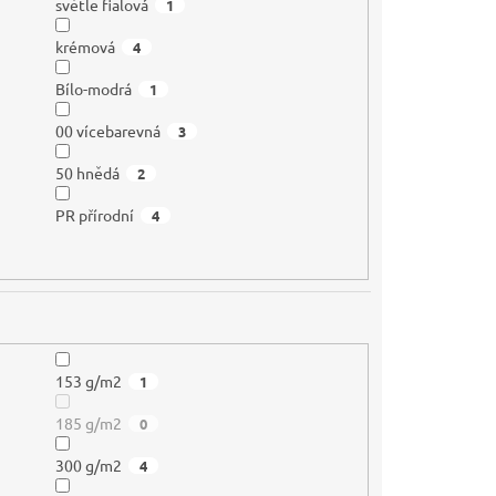
světle fialová
1
krémová
4
Bílo-modrá
1
00 vícebarevná
3
50 hnědá
2
PR přírodní
4
153 g/m2
1
185 g/m2
0
300 g/m2
4