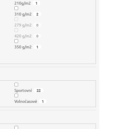
210g/m2
1
310 g/m2
2
279 g/m2
0
420 g/m2
0
350 g/m2
1
Sportovní
22
Volnočasové
1