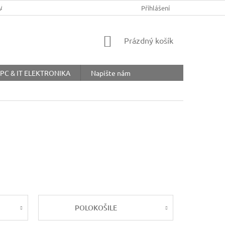
ŘÁD
OBCHODNÍ PODMÍNKY
COOKIES
Přihlášení
OCHRANA OSOBNÍ
NÁKUPNÍ
Prázdný košík
KOŠÍK
PC & IT ELEKTRONIKA
Napište nám
POLOKOŠILE