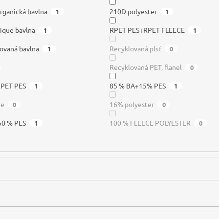
rganická bavlna
210D polyester
1
1
ique bavlna
RPET PES+RPET FLEECE
1
1
ovaná bavlna
Recyklovaná plsť
1
0
Recyklovaná PET, flanel
0
RPET PES
85 % BA+15% PES
1
1
me
16% polyester
0
0
50 % PES
100 % FLEECE POLYESTER
1
0