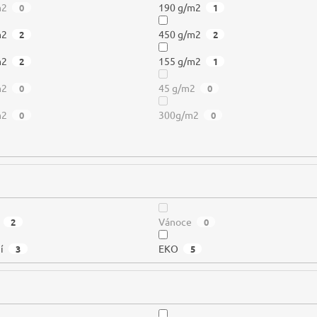
m2
190 g/m2
0
1
m2
450 g/m2
2
2
m2
155 g/m2
2
1
m2
45 g/m2
0
0
m2
300g/m2
0
0
Vánoce
2
0
í
EKO
3
5