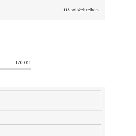
113
položek celkem
1700
Kč