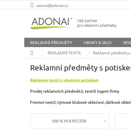
Přejít
adonai@adonai.cz
na
obsah
REKLAMNÍ PŘEDMĚTY
HRNKY & SKLO
REK
Domů
REKLAMNÍ TEXTIL
Reklamní předměty s
Reklamní předměty s potiske
Reklamní textil s vlastním potiskem
Prodej reklamních předmětů, textili logem firmy
Firemní textil, týmové klubové oblečení, dárkové oble
100 % POLYESTER