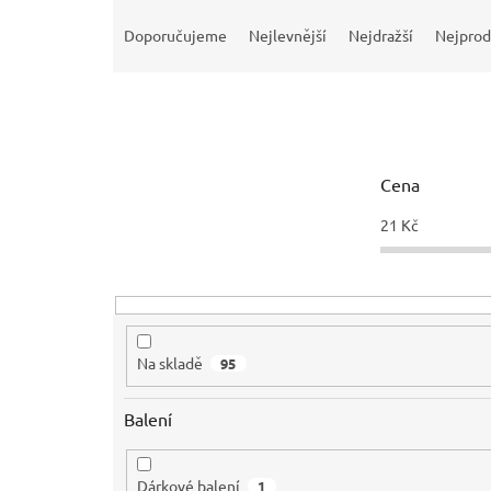
Ř
a
Doporučujeme
Nejlevnější
Nejdražší
Nejprod
z
e
n
í
p
r
Cena
o
d
21
Kč
u
k
t
ů
Na skladě
95
Balení
Dárkové balení
1