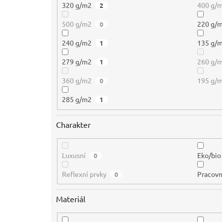
320 g/m2
400 g/
2
500 g/m2
220 g/
0
240 g/m2
135 g/
1
279 g/m2
260 g/
1
360 g/m2
195 g/
0
285 g/m2
1
Charakter
Luxusní
Eko/bio
0
Reflexní prvky
Pracovn
0
Materiál