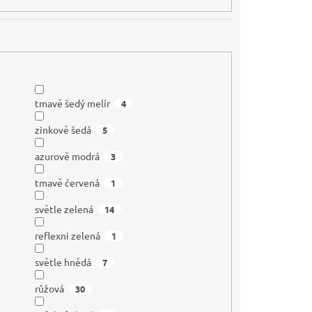
tmavě šedý melír
4
zinkově šedá
5
azurově modrá
3
tmavě červená
1
světle zelená
14
reflexni zelená
1
světle hnědá
7
růžová
30