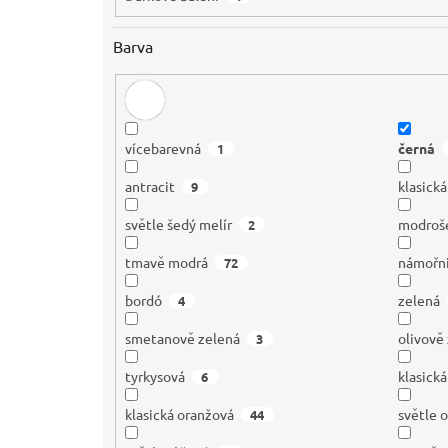
Barva
vícebarevná
černá
1
antracit
klasick
9
světle šedý melír
modroš
2
tmavě modrá
námořn
72
bordó
zelená
4
smetanově zelená
olivově
3
tyrkysová
klasick
6
klasická oranžová
světle 
44