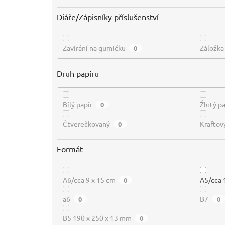
Diáře/Zápisníky příslušenství
Zavírání na gumičku
Záložka
0
Druh papíru
Bílý papír
Žlutý pa
0
Čtverečkovaný
Kraftov
0
Formát
A6/cca 9 x 15 cm
A5/cca 
0
a6
B7
0
0
B5 190 x 250 x 13 mm
0