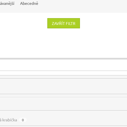
ávanější
Abecedně
ZAVŘÍT FILTR
á krabička
0