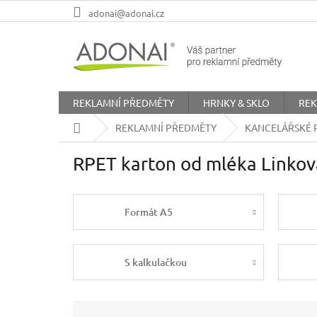
Přejít
adonai@adonai.cz
na
obsah
REKLAMNÍ PŘEDMĚTY
HRNKY & SKLO
REK
Domů
REKLAMNÍ PŘEDMĚTY
KANCELÁŘSKÉ 
RPET karton od mléka Linko
Formát A5
S kalkulačkou
Ř