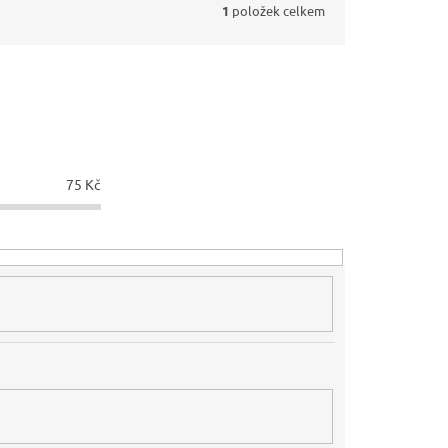
1
položek celkem
75
Kč