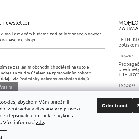
v
k
y
v
 newsletter
MOHLO 
ý
ZAJÍMA
p
j e-mail a my vám budeme zasílat informace o nových
i
LETNÍ K
 na našem e-shopu.
potiskem
s
u
28.5.2026
Propagač
sím se zasíláním obchodních sdělení na tuto e-
předměty,
 adresu a za tím účelem se zpracováním tohoto
TRENDY?
 údaje viz
Podmínky ochrany osobních údajů
19.2.2026
ÁSIT SE
FIREMNÍ
TEXTIL 
cookies, abychom Vám umožnili
Odmítnout
ohlížení webu a díky analýze provozu
16.12.2024
le zlepšovali jeho funkce, výkon a
. Více informací
zde
.
í