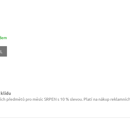
adem
IL
O
v
l
 klidu
á
ích předmětů pro měsíc SRPEN s 10 % slevou. Platí na nákup reklamníc
d
a
c
í
p
r