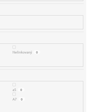
Nelinkovaný
0
a5
0
A7
0