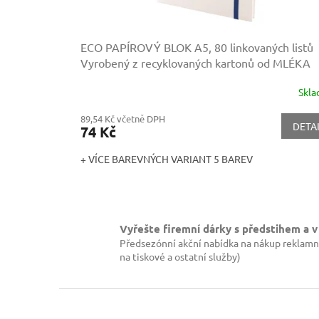
t
ů
ECO PAPÍROVÝ BLOK A5, 80 linkovaných listů
Vyrobený z recyklovaných kartonů od MLÉKA
Skl
89,54 Kč včetně DPH
DETA
74 Kč
+ VÍCE BAREVNÝCH VARIANT 5 BAREV
Vyřešte firemní dárky s předstihem a v
Předsezónní akční nabídka na nákup reklamn
na tiskové a ostatní služby)
Z
á