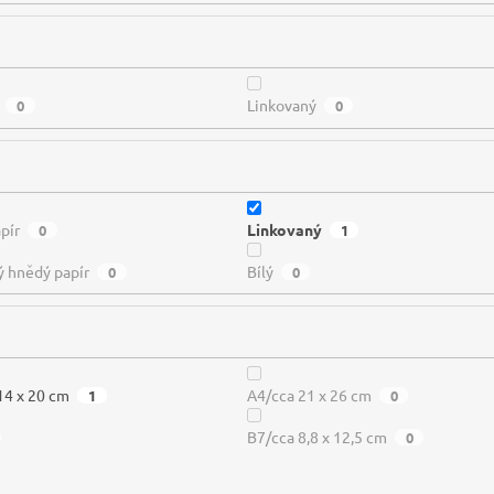
Linkovaný
0
0
pír
Linkovaný
0
1
ý hnědý papír
Bílý
0
0
14 x 20 cm
A4/cca 21 x 26 cm
1
0
B7/cca 8,8 x 12,5 cm
0