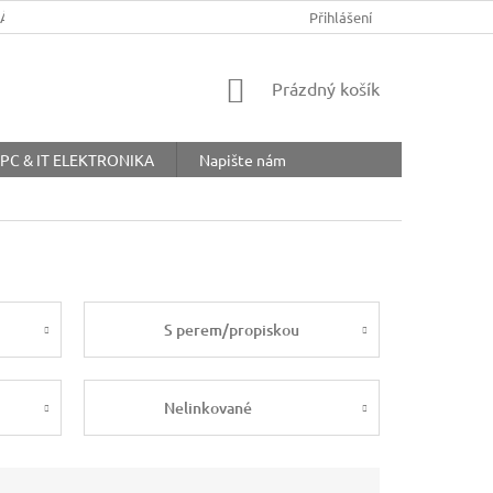
ŘÁD
OBCHODNÍ PODMÍNKY
COOKIES
Přihlášení
OCHRANA OSOBNÍ
NÁKUPNÍ
Prázdný košík
KOŠÍK
PC & IT ELEKTRONIKA
Napište nám
S perem/propiskou
Nelinkované