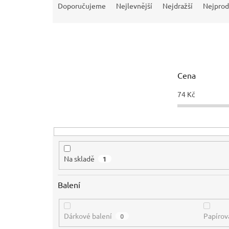
a
Doporučujeme
Nejlevnější
Nejdražší
Nejprod
z
e
n
í
p
r
Cena
o
d
74
Kč
u
k
t
ů
Na skladě
1
Balení
Dárkové balení
Papírov
0