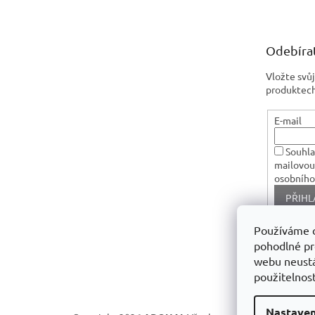
p
a
t
Odebírat
í
Vložte svů
produktech
E-mail
Souhla
mailovou
osobního
PŘIHL
Používáme 
pohodlné pr
webu neustá
použitelnost
Nastaven