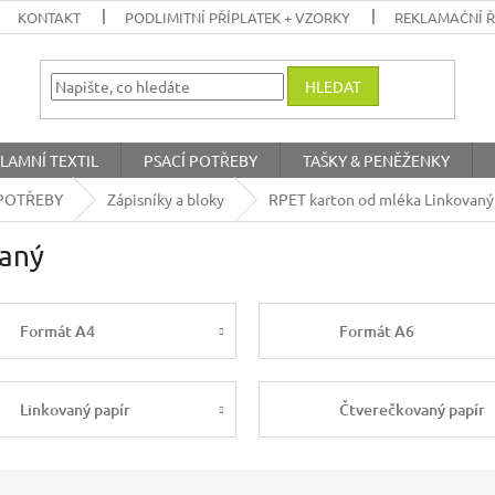
KONTAKT
PODLIMITNÍ PŘÍPLATEK + VZORKY
REKLAMAČNÍ 
HLEDAT
LAMNÍ TEXTIL
PSACÍ POTŘEBY
TAŠKY & PENĚŽENKY
POTŘEBY
Zápisníky a bloky
RPET karton od mléka Linkovaný
vaný
Formát A4
Formát A6
Linkovaný papír
Čtverečkovaný papír