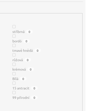
stříbrná
0
bordó
0
tmavě hnědá
0
růžová
0
krémová
0
Bílá
0
15 antracit
0
99 přírodní
0