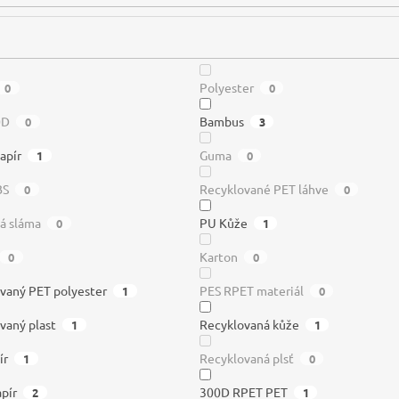
Polyester
0
0
0D
Bambus
0
3
apír
Guma
1
0
BS
Recyklované PET láhve
0
0
á sláma
PU Kůže
0
1
Karton
0
0
vaný PET polyester
PES RPET materiál
1
0
vaný plast
Recyklovaná kůže
1
1
ír
Recyklovaná plsť
1
0
pír
300D RPET PET
2
1