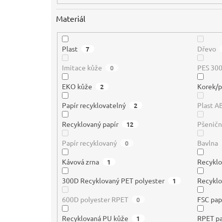
Materiál
Plast
Dřevo
7
Imitace kůže
PES 30
0
EKO kůže
Korek/p
2
Papír recyklovatelný
Plast A
2
Recyklovaný papír
Pšeničn
12
Papír recyklovaný
Bavlna
0
Kávová zrna
Recyklo
1
300D Recyklovaný PET polyester
Recyklo
1
600D polyester RPET
FSC pap
0
Recyklovaná PU kůže
RPET pa
1