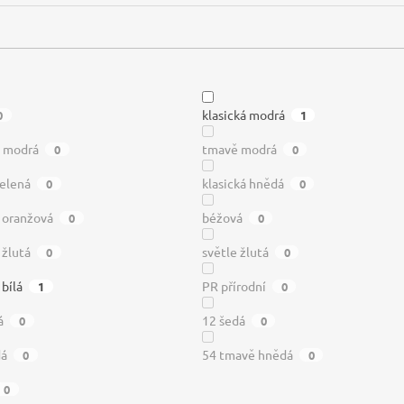
klasická modrá
0
1
ě modrá
tmavě modrá
0
0
zelená
klasická hnědá
0
0
á oranžová
béžová
0
0
 žlutá
světle žlutá
0
0
 bílá
PR přírodní
1
0
á
12 šedá
0
0
dá
54 tmavě hnědá
0
0
0