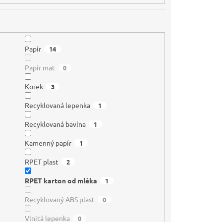
Papír
14
Papír mat
0
Korek
3
Recyklovaná lepenka
1
Recyklovaná bavlna
1
Kamenný papír
1
RPET plast
2
RPET karton od mléka
1
Recyklovaný ABS plast
0
Vlnitá lepenka
0