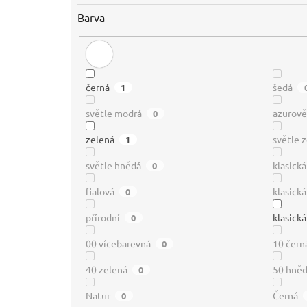
Barva
černá
šedá
1
světle modrá
azurov
0
zelená
světle 
1
světle hnědá
klasick
0
fialová
klasická
0
přírodní
klasická
0
00 vícebarevná
10 čern
0
40 zelená
50 hně
0
Natur
Černá
0