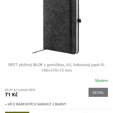
s
p
r
o
d
u
k
t
ů
RPET plstěný BLOK s gumičkou, A5, linkovaný papír
R:
140×210×15 mm
Skladem
85,91 Kč včetně DPH
DETAIL
71 Kč
+ VÍCE BAREVNÝCH VARIANT 2 BARVY