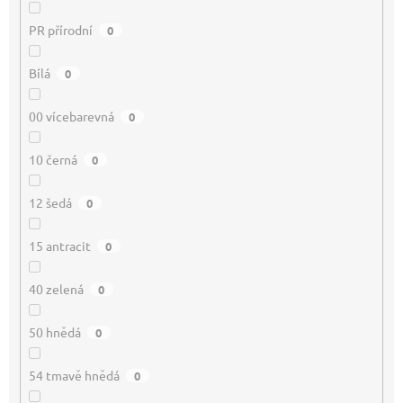
PR přírodní
0
Bílá
0
00 vícebarevná
0
10 černá
0
12 šedá
0
15 antracit
0
40 zelená
0
50 hnědá
0
54 tmavě hnědá
0