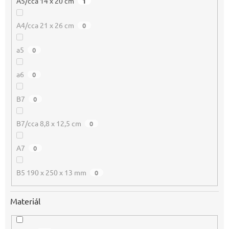
A5/cca 14 x 20 cm
1
A4/cca 21 x 26 cm
0
a5
0
a6
0
B7
0
B7/cca 8,8 x 12,5 cm
0
A7
0
B5 190 x 250 x 13 mm
0
Materiál