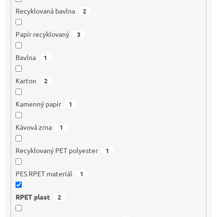
Recyklovaná bavlna
2
Papír recyklovaný
3
Bavlna
1
Karton
2
Kamenný papír
1
Kávová zrna
1
Recyklovaný PET polyester
1
PES RPET materiál
1
RPET plast
2