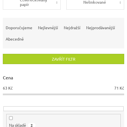
Nelinkované
papír
Ř
a
Doporučujeme
Nejlevnější
Nejdražší
Nejprodávanější
z
e
Abecedně
n
í
p
ZAVŘÍT FILTR
r
o
d
Cena
u
63
Kč
71
Kč
k
t
ů
Na skladě
2