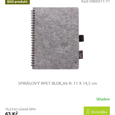
Kód:
M800511-77
EKO produkt
SPIRÁLOVÝ RPET BLOK,A6
R: 11 X 14,5 cm
Skladem
76,23 Kč včetně DPH
Do košíku
63 Kč