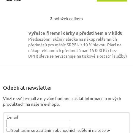
2
položek celkem
O
v
l
Vyřešte firemní dárky s předstihem a v klidu
á
Předsezónní akční nabídka na nákup reklamních
d
předmětů pro měsíc SRPEN s 10 % slevou. Platí na
a
nákup reklamních předmětů nad 15 000 Kč/ bez
c
DPH( sleva se nevztahuje na tiskové a ostatní služby)
í
p
Z
r
á
v
p
k
a
Odebírat newsletter
y
t
v
Vložte svůj e-mail a my vám budeme zasílat informace o nových
í
ý
produktech na našem e-shopu.
p
i
s
E-mail
u
Souhlasím se zasíláním obchodních sdělení na tuto e-