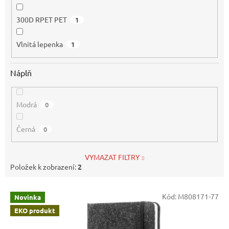
300D RPET PET
1
Vlnitá lepenka
1
Náplň
Modrá
0
Černá
0
VYMAZAT FILTRY
Položek k zobrazení:
2
V
Kód:
M808171-77
Novinka
ý
EKO produkt
p
i