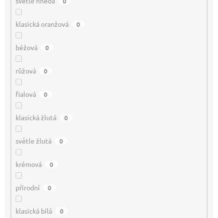
světle hnědá
0
klasická oranžová
0
béžová
0
růžová
0
fialová
0
klasická žlutá
0
světle žlutá
0
krémová
0
přírodní
0
klasická bílá
0