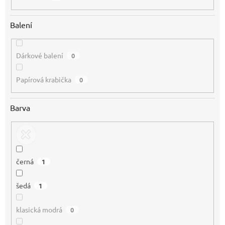
Balení
Dárkové balení
0
Papírová krabička
0
Barva
černá
1
šedá
1
klasická modrá
0