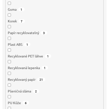
Guma
1
Korek
7
Papír recyklovatelný
3
Plast ABS
1
Recyklované PET láhve
1
Recyklovaná lepenka
1
Recyklovaný papír
21
Pšeničná sláma
2
PU Kůže
6