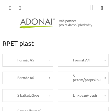
Přejít
NÁKUP
na
obsah
KOŠÍK
RPET plast
Formát A5
Formát A4
S
Formát A6
perem/propiskou
S kalkulačkou
Linkovaný papír
Čtverečkovaný