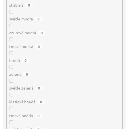
stříbrná
0
světle modrá
0
azurově modrá
0
tmavě modrá
0
bordó
0
zelená
0
světle zelená
0
klasická hnědá
0
tmavě hnědá
0