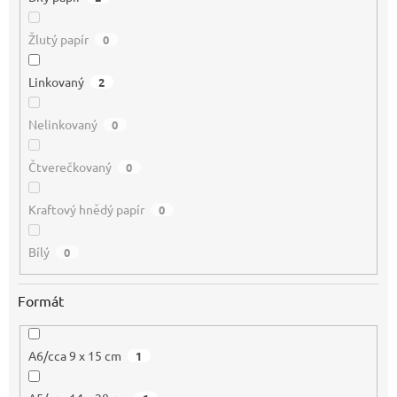
Žlutý papír
0
Linkovaný
2
Nelinkovaný
0
Čtverečkovaný
0
Kraftový hnědý papír
0
Bílý
0
Formát
A6/cca 9 x 15 cm
1