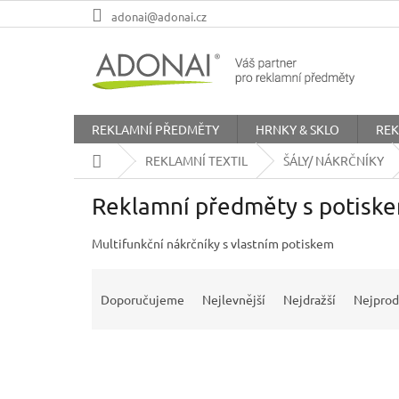
Přejít
adonai@adonai.cz
na
obsah
REKLAMNÍ PŘEDMĚTY
HRNKY & SKLO
REK
Domů
REKLAMNÍ TEXTIL
ŠÁLY/ NÁKRČNÍKY
Reklamní předměty s potiske
Multifunkční nákrčníky s vlastním potiskem
Ř
a
Doporučujeme
Nejlevnější
Nejdražší
Nejprod
z
e
n
í
p