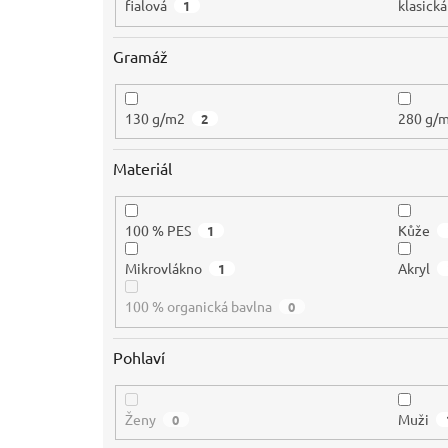
fialová
klasická
1
Gramáž
130 g/m2
280 g/
2
Materiál
100 % PES
Kůže
1
Mikrovlákno
Akryl
1
100 % organická bavlna
0
Pohlaví
Ženy
Muži
0