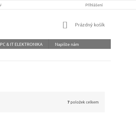
ŘÁD
OBCHODNÍ PODMÍNKY
COOKIES
Přihlášení
OCHRANA OSOBNÍ
NÁKUPNÍ
Prázdný košík
KOŠÍK
PC & IT ELEKTRONIKA
Napište nám
7
položek celkem