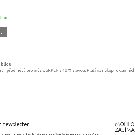
adem
IL
O
v
l
 klidu
á
ích předmětů pro měsíc SRPEN s 10 % slevou. Platí na nákup reklamníc
d
a
c
í
p
r
v
k
y
v
 newsletter
MOHLO 
ý
ZAJÍMA
p
j e-mail a my vám budeme zasílat informace o nových