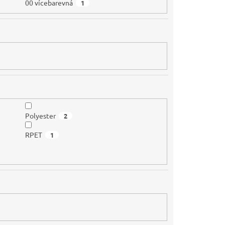
00 vícebarevná
1
Polyester
2
RPET
1