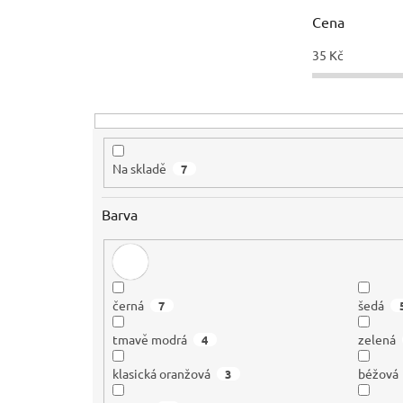
r
Cena
o
d
35
Kč
u
k
t
ů
Na skladě
7
Barva
černá
šedá
7
tmavě modrá
zelená
4
klasická oranžová
béžová
3