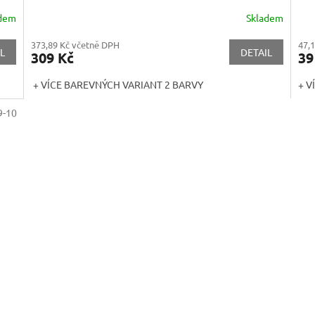
adem
Skladem
373,89 Kč včetně DPH
47,
L
DETAIL
309 Kč
39
+ VÍCE BAREVNÝCH VARIANT 2 BARVY
+ V
9-10