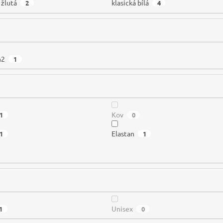
 žlutá
klasická bílá
2
4
m2
1
Kov
1
0
Elastan
1
1
Unisex
1
0