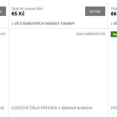
78,65 Kč včetně DPH
79,
L
DETAIL
65 Kč
66
+ VÍCE BAREVNÝCH VARIANT 4 BARVY
+ V
-01
Kód:
M800454-00
No
krk
LUXUSNÍ ŠÁLA PÁNSKÁ v dárkové krabičce
MU