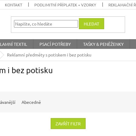
KONTAKT
PODLIMITNÍ PŘÍPLATEK + VZORKY
REKLAMAČNÍ 
HLEDAT
LAMNÍ TEXTIL
PSACÍ POTŘEBY
TAŠKY & PENĚŽENKY
Reklamní předměty s potiskem i bez potisku
m i bez potisku
ávanější
Abecedně
ZAVŘÍT FILTR