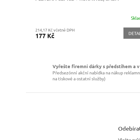
Skl
214,17 Kč včetně DPH
DETA
177 Kč
Vyřešte firemní dárky s předstihem a v
Předsezónní akční nabídka na nákup reklamn
na tiskové a ostatní služby)
Z
á
p
a
t
Odebírat
í
Vložte svů