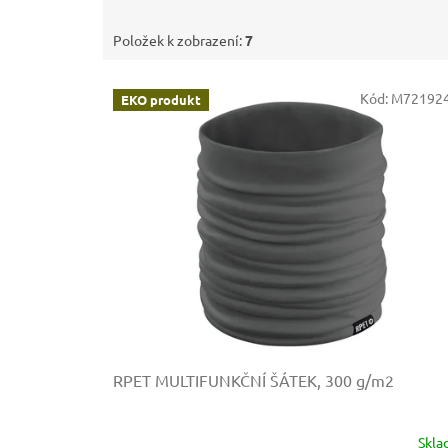
Položek k zobrazení:
7
V
Kód:
M721924
EKO produkt
ý
p
i
s
p
r
o
d
u
k
t
ů
RPET MULTIFUNKČNÍ ŠÁTEK, 300 g/m2
Skl