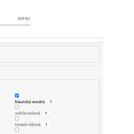
309
Kč
klasická modrá
7
světle zelená
1
tmavě růžová
1