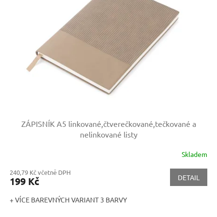
s
p
r
o
d
u
k
t
ů
ZÁPISNÍK A5
linkované,čtverečkované,tečkované a
nelinkované listy
Skladem
240,79 Kč včetně DPH
DETAIL
199 Kč
+ VÍCE BAREVNÝCH VARIANT 3 BARVY