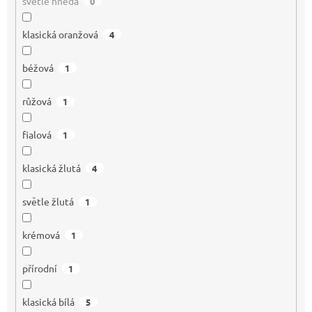
světle hnědá
0
klasická oranžová
4
béžová
1
růžová
1
fialová
1
klasická žlutá
4
světle žlutá
1
krémová
1
přírodní
1
klasická bílá
5