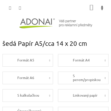
Přejít
NÁKUP
na
obsah
KOŠÍK
šedá Papír A5/cca 14 x 20 cm
Formát A5
Formát A4
S
Formát A6
perem/propiskou
S kalkulačkou
Linkovaný papír
Čtverečkovaný