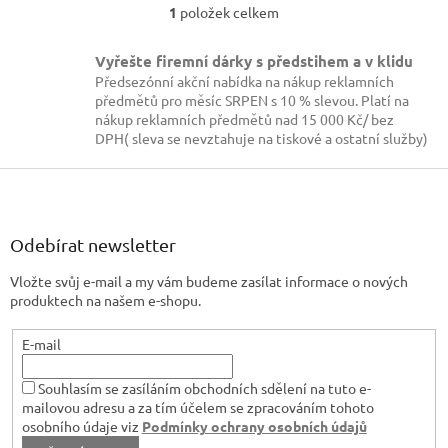
1
položek celkem
O
v
l
Vyřešte firemní dárky s předstihem a v klidu
á
Předsezónní akční nabídka na nákup reklamních
d
předmětů pro měsíc SRPEN s 10 % slevou. Platí na
a
nákup reklamních předmětů nad 15 000 Kč/ bez
c
DPH( sleva se nevztahuje na tiskové a ostatní služby)
í
p
Z
r
á
v
p
k
a
Odebírat newsletter
y
t
v
Vložte svůj e-mail a my vám budeme zasílat informace o nových
í
ý
produktech na našem e-shopu.
p
i
s
E-mail
u
Souhlasím se zasíláním obchodních sdělení na tuto e-
mailovou adresu a za tím účelem se zpracováním tohoto
osobního údaje viz
Podmínky ochrany osobních údajů