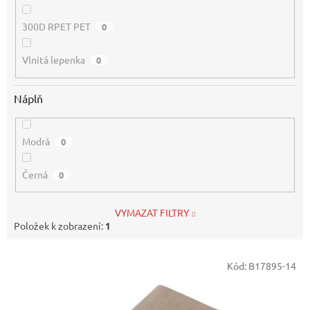
300D RPET PET
0
Vlnitá lepenka
0
Náplň
Modrá
0
Černá
0
VYMAZAT FILTRY
Položek k zobrazení:
1
V
Kód:
B17895-14
ý
p
i