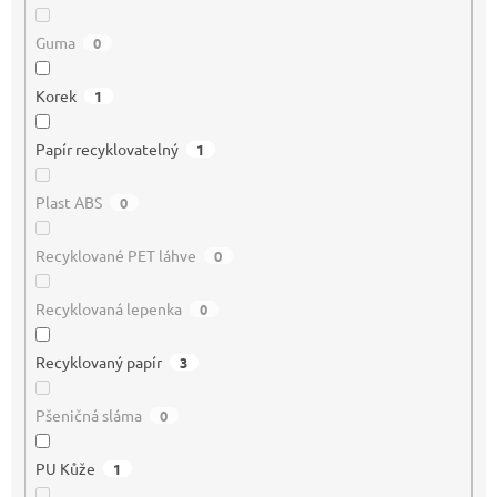
Guma
0
Korek
1
Papír recyklovatelný
1
Plast ABS
0
Recyklované PET láhve
0
Recyklovaná lepenka
0
Recyklovaný papír
3
Pšeničná sláma
0
PU Kůže
1