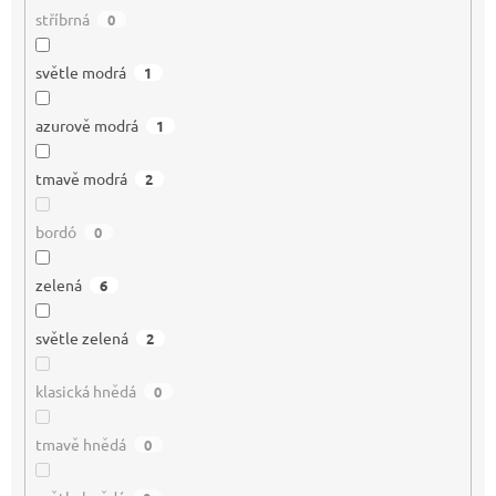
stříbrná
0
světle modrá
1
azurově modrá
1
tmavě modrá
2
bordó
0
zelená
6
světle zelená
2
klasická hnědá
0
tmavě hnědá
0