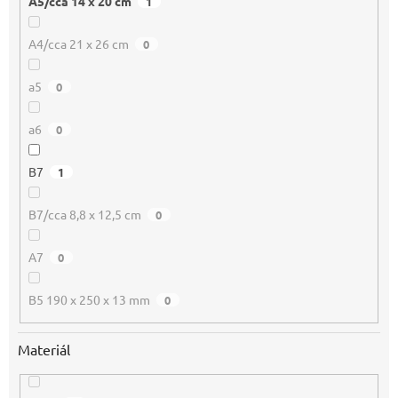
A5/cca 14 x 20 cm
1
A4/cca 21 x 26 cm
0
a5
0
a6
0
B7
1
B7/cca 8,8 x 12,5 cm
0
A7
0
B5 190 x 250 x 13 mm
0
Materiál