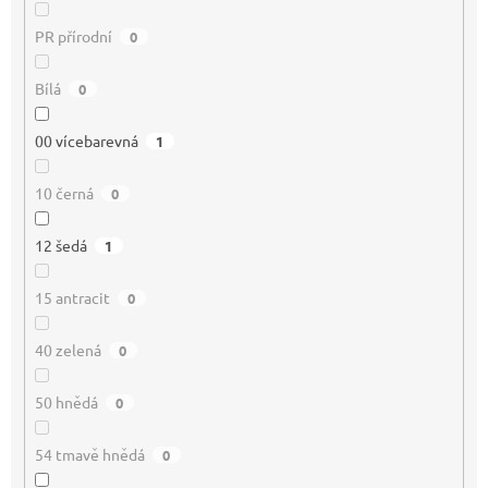
PR přírodní
0
Bílá
0
00 vícebarevná
1
10 černá
0
12 šedá
1
15 antracit
0
40 zelená
0
50 hnědá
0
54 tmavě hnědá
0