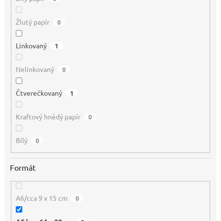
Žlutý papír
0
Linkovaný
1
Nelinkovaný
0
Čtverečkovaný
1
Kraftový hnědý papír
0
Bílý
0
Formát
A6/cca 9 x 15 cm
0