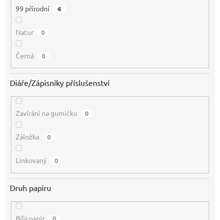
99 přírodní
4
Natur
0
Černá
0
Diáře/Zápisníky příslušenství
Zavírání na gumičku
0
Záložka
0
Linkovaný
0
Druh papíru
Bílý papír
0