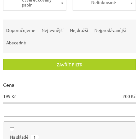
Nelinkované
papír
Ř
a
Doporučujeme
Nejlevnější
Nejdražší
Nejprodávanější
z
e
Abecedně
n
í
p
ZAVŘÍT FILTR
r
o
d
Cena
u
199
Kč
200
Kč
k
t
ů
Na skladě
1