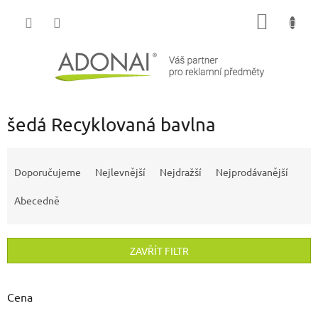
Přejít
NÁKUP
na
obsah
KOŠÍK
šedá Recyklovaná bavlna
Ř
a
Doporučujeme
Nejlevnější
Nejdražší
Nejprodávanější
z
e
Abecedně
n
í
p
ZAVŘÍT FILTR
r
o
d
Cena
u