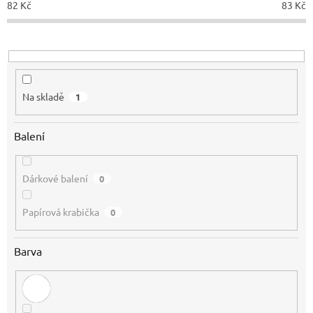
82
Kč
83
Kč
k
t
ů
Na skladě
1
Balení
Dárkové balení
0
Papírová krabička
0
Barva