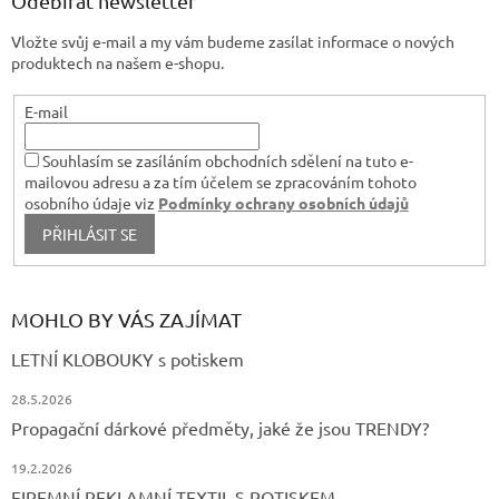
Odebírat newsletter
y
t
v
Vložte svůj e-mail a my vám budeme zasílat informace o nových
í
ý
produktech na našem e-shopu.
p
i
s
E-mail
u
Souhlasím se zasíláním obchodních sdělení na tuto e-
mailovou adresu a za tím účelem se zpracováním tohoto
osobního údaje viz
Podmínky ochrany osobních údajů
PŘIHLÁSIT SE
MOHLO BY VÁS ZAJÍMAT
LETNÍ KLOBOUKY s potiskem
28.5.2026
Propagační dárkové předměty, jaké že jsou TRENDY?
19.2.2026
FIREMNÍ REKLAMNÍ TEXTIL S POTISKEM