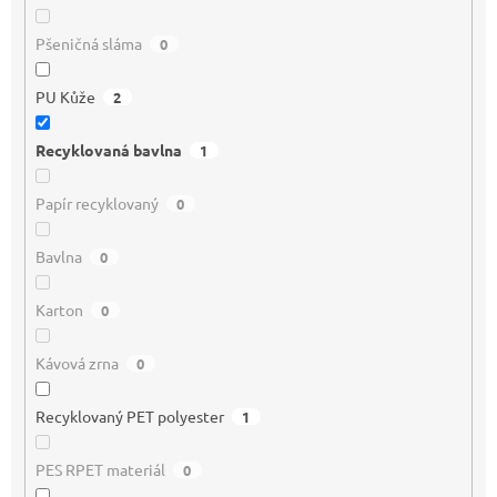
Pšeničná sláma
0
PU Kůže
2
Recyklovaná bavlna
1
Papír recyklovaný
0
Bavlna
0
Karton
0
Kávová zrna
0
Recyklovaný PET polyester
1
PES RPET materiál
0