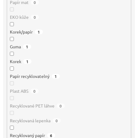
Papír mat
0
EKO kůže
0
Korek/papír
1
Guma
1
Korek
1
Papír recyklovatelný
1
Plast ABS
0
Recyklované PET láhve
0
Recyklovaná lepenka
0
Recyklovaný papír
6