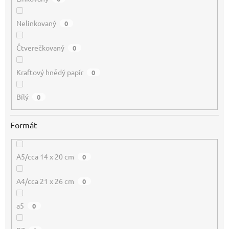
Nelinkovaný
0
Čtverečkovaný
0
Kraftový hnědý papír
0
Bílý
0
Formát
A5/cca 14 x 20 cm
0
A4/cca 21 x 26 cm
0
a5
0