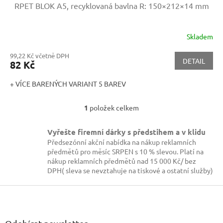
RPET BLOK A5, recyklovaná bavlna
R: 150×212×14 mm
Skladem
99,22 Kč včetně DPH
DETAIL
82 Kč
+ VÍCE BARENÝCH VARIANT 5 BAREV
1
položek celkem
O
v
l
Vyřešte firemní dárky s předstihem a v klidu
á
Předsezónní akční nabídka na nákup reklamních
d
předmětů pro měsíc SRPEN s 10 % slevou. Platí na
a
nákup reklamních předmětů nad 15 000 Kč/ bez
c
DPH( sleva se nevztahuje na tiskové a ostatní služby)
í
p
Z
r
á
v
p
k
a