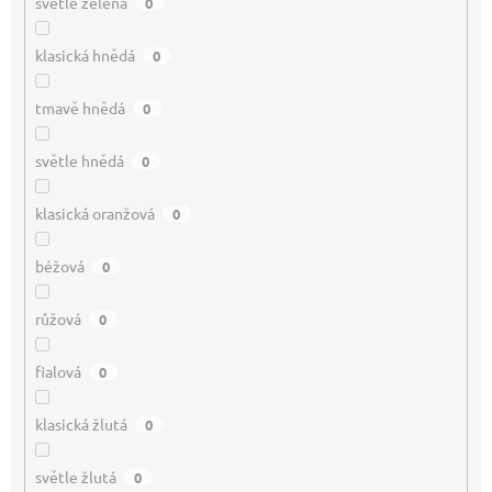
světle zelená
0
klasická hnědá
0
tmavě hnědá
0
světle hnědá
0
klasická oranžová
0
béžová
0
růžová
0
fialová
0
klasická žlutá
0
světle žlutá
0