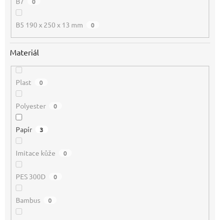
B7
0
B5 190 x 250 x 13 mm
0
Materiál
Plast
0
Polyester
0
Papír
3
Imitace kůže
0
PES 300D
0
Bambus
0