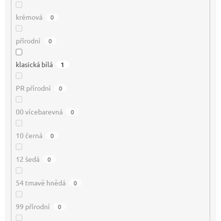
krémová
0
přírodní
0
klasická bílá
1
PR přírodní
0
00 vícebarevná
0
10 černá
0
12 šedá
0
54 tmavě hnědá
0
99 přírodní
0