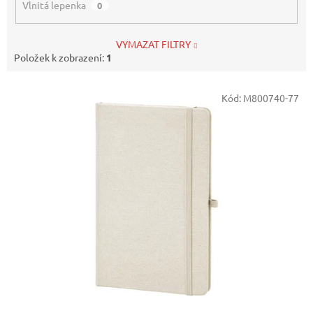
Vlnitá lepenka
0
VYMAZAT FILTRY
Položek k zobrazení:
1
V
Kód:
M800740-77
ý
p
i
s
p
r
o
d
u
k
t
ů