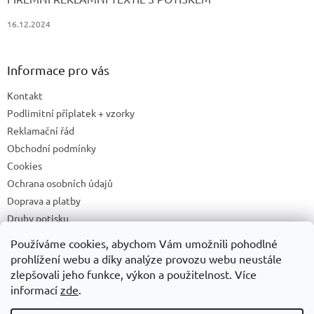
16.12.2024
Informace pro vás
Kontakt
Podlimitní příplatek + vzorky
Reklamační řád
Obchodní podmínky
Cookies
Ochrana osobních údajů
Doprava a platby
Druhy potisku
Příprava a podklady k tisku
Používáme cookies, abychom Vám umožnili pohodlné
Recyklační příspěvky a zpětný odběr elektrozařízení/baterií
prohlížení webu a díky analýze provozu webu neustále
zlepšovali jeho funkce, výkon a použitelnost. Více
informací
zde
.