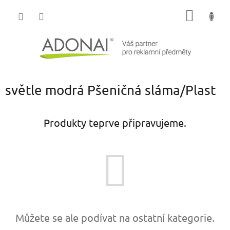
Přejít
NÁKUP
na
obsah
KOŠÍK
světle modrá Pšeničná sláma/Plast
Produkty teprve připravujeme.
Můžete se ale podívat na ostatní kategorie.