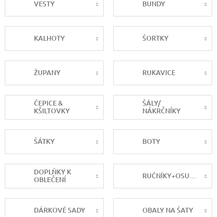
VESTY
BUNDY
KALHOTY
ŠORTKY
ŽUPANY
RUKAVICE
ČEPICE &
ŠÁLY/
KŠILTOVKY
NÁKRČNÍKY
ŠÁTKY
BOTY
DOPLŇKY K
RUČNÍKY+OSUŠKY
OBLEČENÍ
DÁRKOVÉ SADY
OBALY NA ŠATY