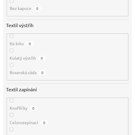
Bez kapuce
0
Textil výstřih
Ke krku
0
Kulatý výstřih
0
Boxerská záda
0
Textil zapínání
Knoflíčky
0
Celorozepínací
0