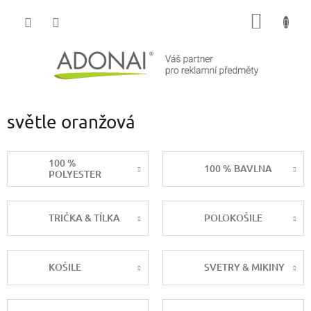
Přejít
NÁKUP
na
obsah
KOŠÍK
světle oranžová
100 %
100 % BAVLNA
POLYESTER
TRIČKA & TÍLKA
POLOKOŠILE
KOŠILE
SVETRY & MIKINY