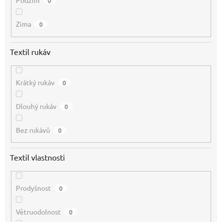
Podzim
0
Zima
0
Textil rukáv
Krátký rukáv
0
Dlouhý rukáv
0
Bez rukávů
0
Textil vlastnosti
Prodyšnost
0
Větruodolnost
0