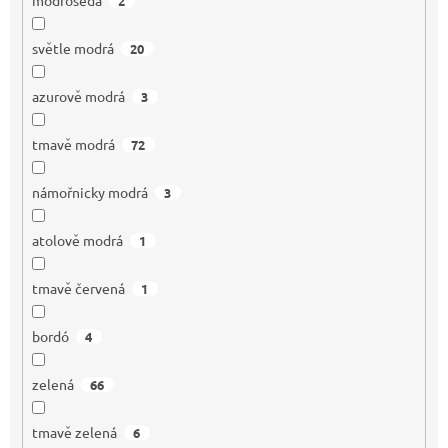
2
světle modrá
20
azurově modrá
3
tmavě modrá
72
námořnicky modrá
3
atolově modrá
1
tmavě červená
1
bordó
4
zelená
66
tmavě zelená
6