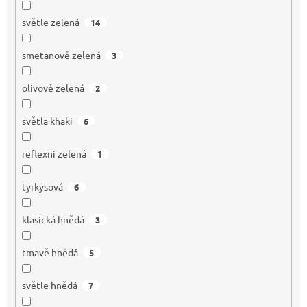
světle zelená
14
smetanově zelená
3
olivově zelená
2
světla khaki
6
reflexni zelená
1
tyrkysová
6
klasická hnědá
3
tmavě hnědá
5
světle hnědá
7