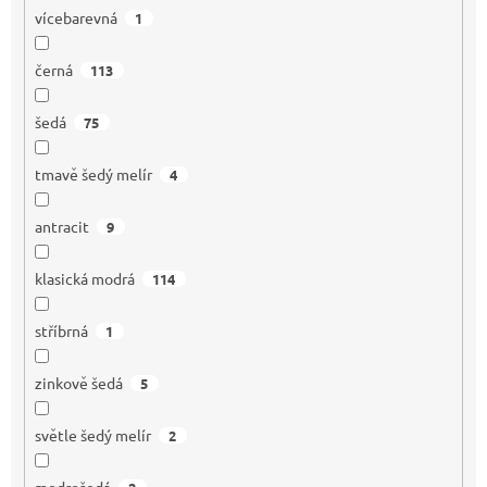
vícebarevná
1
černá
113
šedá
75
tmavě šedý melír
4
antracit
9
klasická modrá
114
stříbrná
1
zinkově šedá
5
světle šedý melír
2
modrošedá