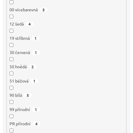
00 vícebarevná
3
12 šedá
4
19 stříbrná
1
30 červená
1
50 hnědá
2
51 béžová
1
90 bílá
5
99 přírodní
1
PR přírodní
4