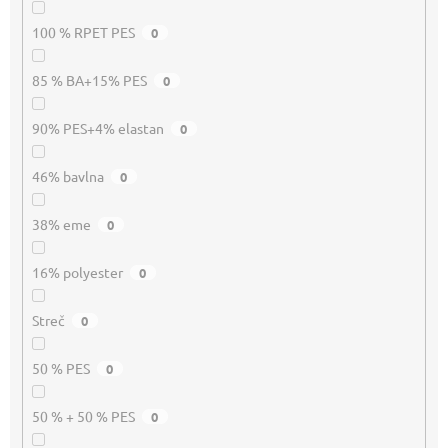
100 % RPET PES
0
85 % BA+15% PES
0
90% PES+4% elastan
0
46% bavlna
0
38% eme
0
16% polyester
0
Streč
0
50 % PES
0
50 % + 50 % PES
0