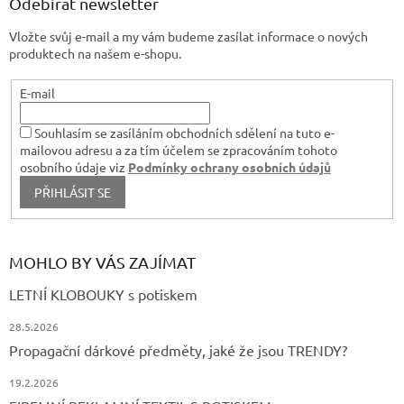
a
Odebírat newsletter
y
t
v
Vložte svůj e-mail a my vám budeme zasílat informace o nových
í
ý
produktech na našem e-shopu.
p
i
s
E-mail
u
Souhlasím se zasíláním obchodních sdělení na tuto e-
mailovou adresu a za tím účelem se zpracováním tohoto
osobního údaje viz
Podmínky ochrany osobních údajů
PŘIHLÁSIT SE
MOHLO BY VÁS ZAJÍMAT
LETNÍ KLOBOUKY s potiskem
28.5.2026
Propagační dárkové předměty, jaké že jsou TRENDY?
19.2.2026