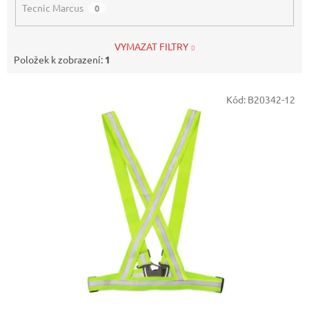
Tecnic Marcus
0
VYMAZAT FILTRY
Položek k zobrazení:
1
V
Kód:
B20342-12
ý
p
i
s
p
r
o
d
u
k
t
ů