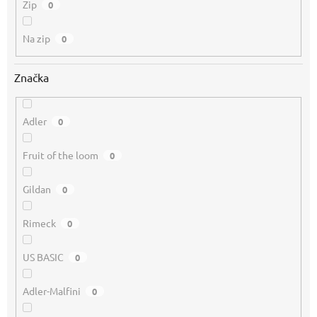
Zip
0
Na zip
0
Značka
Adler
0
Fruit of the loom
0
Gildan
0
Rimeck
0
US BASIC
0
Adler-Malfini
0