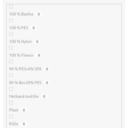
100 % Bavlna
0
100 % PES
0
100 % Nylon
0
100 % Fleece
0
94 % PES+6% SPA
0
80 % Ba+20% PES
0
Netkaná textilie
0
Plast
0
Kůže
0