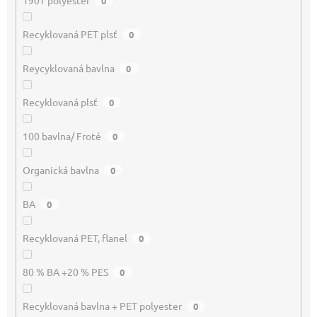
190T polyester
0
Recyklovaná PET plsť
0
Reycyklovaná bavlna
0
Recyklovaná plsť
0
100 bavlna/ Froté
0
Organická bavlna
0
BA
0
Recyklovaná PET, flanel
0
80 % BA +20 % PES
0
Recyklovaná bavlna + PET polyester
0