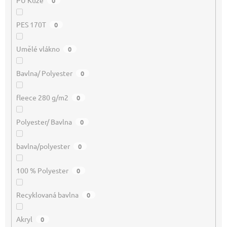
PU Kůže
0
PES 170T
0
Umělé vlákno
0
Bavlna/ Polyester
0
fleece 280 g/m2
0
Polyester/ Bavlna
0
bavlna/polyester
0
100 % Polyester
0
Recyklovaná bavlna
0
Akryl
0