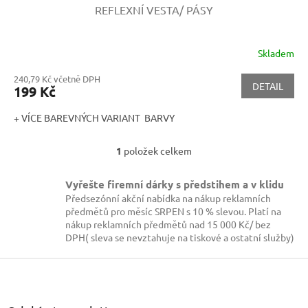
REFLEXNÍ VESTA/ PÁSY
Skladem
240,79 Kč včetně DPH
DETAIL
199 Kč
+ VÍCE BAREVNÝCH VARIANT BARVY
1
položek celkem
O
v
l
Vyřešte firemní dárky s předstihem a v klidu
á
Předsezónní akční nabídka na nákup reklamních
d
předmětů pro měsíc SRPEN s 10 % slevou. Platí na
a
nákup reklamních předmětů nad 15 000 Kč/ bez
c
DPH( sleva se nevztahuje na tiskové a ostatní služby)
í
p
Z
r
á
v
p
k