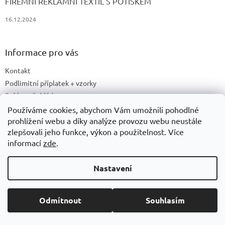
FIREMNÍ REKLAMNÍ TEXTIL S POTISKEM
16.12.2024
Informace pro vás
Kontakt
Podlimitní příplatek + vzorky
Reklamační řád
Obchodní podmínky
Používáme cookies, abychom Vám umožnili pohodlné
prohlížení webu a díky analýze provozu webu neustále
Cookies
zlepšovali jeho funkce, výkon a použitelnost. Více
Ochrana osobních údajů
informací
zde
.
Doprava a platby
Druhy potisku
Nastavení
Příprava a podklady k tisku
Recyklační příspěvky a zpětný odběr elektrozařízení/baterií
Odmítnout
Souhlasím