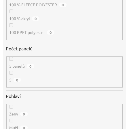
100 % FLEECE POLYESTER
0
100 % akryl
0
100 RPET polyester
0
Počet panelů
5 panelů
0
5
0
Pohlaví
Ženy
0
Muži
0