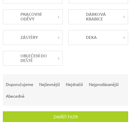
PRACOVNÍ
DÁRKOVÁ
ODĚVY
KRABICE
ZÁSTĚRY
DEKA
OBLEČENÍ DO
DEŠTĚ
Ř
a
Doporučujeme
Nejlevnější
Nejdražší
Nejprodávanější
z
e
Abecedně
n
í
p
ZAVŘÍT FILTR
r
o