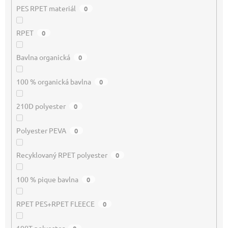
PES RPET materiál
0
RPET
0
Bavlna organická
0
100 % organická bavlna
0
210D polyester
0
Polyester PEVA
0
Recyklovaný RPET polyester
0
100 % pique bavlna
0
RPET PES+RPET FLEECE
0