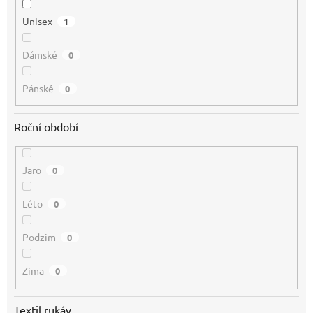
Unisex
1
Dámské
0
Pánské
0
Roční období
Jaro
0
Léto
0
Podzim
0
Zima
0
Textil rukáv