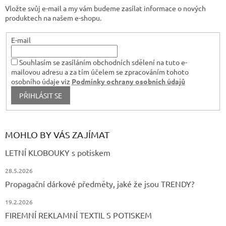
t
v
Vložte svůj e-mail a my vám budeme zasílat informace o nových
í
ý
produktech na našem e-shopu.
p
i
s
E-mail
u
Souhlasím se zasíláním obchodních sdělení na tuto e-
mailovou adresu a za tím účelem se zpracováním tohoto
osobního údaje viz
Podmínky ochrany osobních údajů
PŘIHLÁSIT SE
MOHLO BY VÁS ZAJÍMAT
LETNÍ KLOBOUKY s potiskem
28.5.2026
Propagační dárkové předměty, jaké že jsou TRENDY?
19.2.2026
FIREMNÍ REKLAMNÍ TEXTIL S POTISKEM