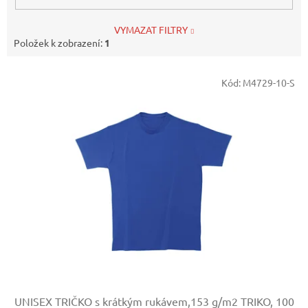
VYMAZAT FILTRY
Položek k zobrazení:
1
V
Kód:
M4729-10-S
ý
p
i
s
p
r
o
d
u
k
t
ů
UNISEX TRIČKO s krátkým rukávem,153 g/m2
TRIKO, 100