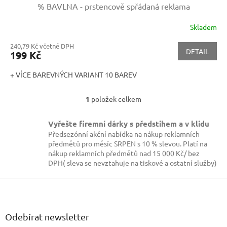
% BAVLNA - prstencově spřádaná reklama
Skladem
240,79 Kč včetně DPH
DETAIL
199 Kč
+ VÍCE BAREVNÝCH VARIANT 10 BAREV
1
položek celkem
O
v
l
Vyřešte firemní dárky s předstihem a v klidu
á
Předsezónní akční nabídka na nákup reklamních
d
předmětů pro měsíc SRPEN s 10 % slevou. Platí na
a
nákup reklamních předmětů nad 15 000 Kč/ bez
c
DPH( sleva se nevztahuje na tiskové a ostatní služby)
í
p
Z
r
á
v
p
k
a
Odebírat newsletter
y