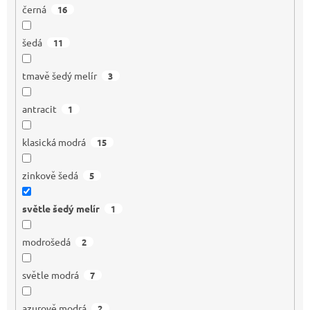
černá
16
šedá
11
tmavě šedý melír
3
antracit
1
klasická modrá
15
zinkově šedá
5
světle šedý melír
1
modrošedá
2
světle modrá
7
azurově modrá
2