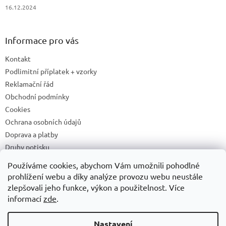
16.12.2024
Informace pro vás
Kontakt
Podlimitní příplatek + vzorky
Reklamační řád
Obchodní podmínky
Cookies
Ochrana osobních údajů
Doprava a platby
Druhy potisku
Příprava a podklady k tisku
Používáme cookies, abychom Vám umožnili pohodlné
Recyklační příspěvky a zpětný odběr elektrozařízení/baterií
prohlížení webu a díky analýze provozu webu neustále
zlepšovali jeho funkce, výkon a použitelnost. Více
informací
zde
.
Vytvořil Shoptet
Nastavení