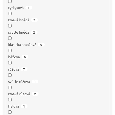
tyrkysová
1
tmavě hnědá
2
světle hnědá
2
klasická oranžová
9
béžová
6
růžová
7
světle růžová
1
tmavě růžová
2
fialová
1