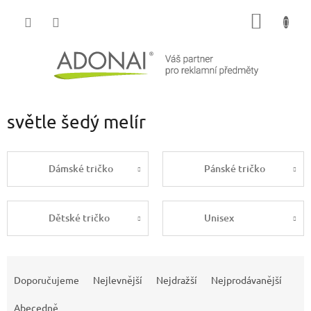
Přejít
NÁKUP
na
obsah
KOŠÍK
světle šedý melír
Dámské tričko
Pánské tričko
Dětské tričko
Unisex
Ř
a
Doporučujeme
Nejlevnější
Nejdražší
Nejprodávanější
z
e
Abecedně