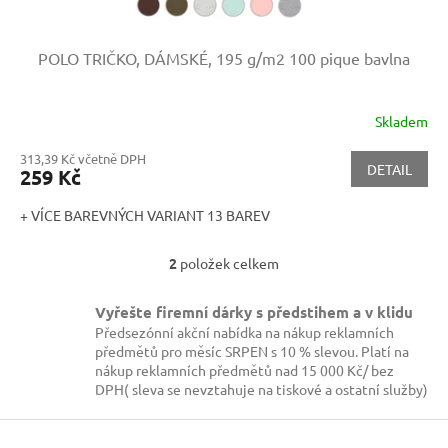
POLO TRIČKO, DÁMSKÉ, 195 g/m2
100 pique bavlna
Skladem
313,39 Kč včetně DPH
DETAIL
259 Kč
+ VÍCE BAREVNÝCH VARIANT 13 BAREV
2
položek celkem
O
v
l
Vyřešte firemní dárky s předstihem a v klidu
á
Předsezónní akční nabídka na nákup reklamních
d
předmětů pro měsíc SRPEN s 10 % slevou. Platí na
a
nákup reklamních předmětů nad 15 000 Kč/ bez
c
DPH( sleva se nevztahuje na tiskové a ostatní služby)
í
p
Z
r