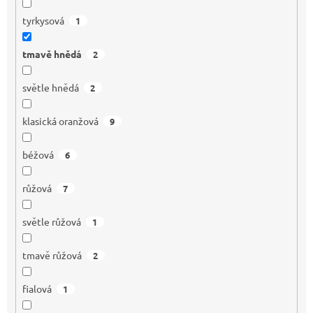
tyrkysová
1
tmavě hnědá
2
světle hnědá
2
klasická oranžová
9
béžová
6
růžová
7
světle růžová
1
tmavě růžová
2
fialová
1