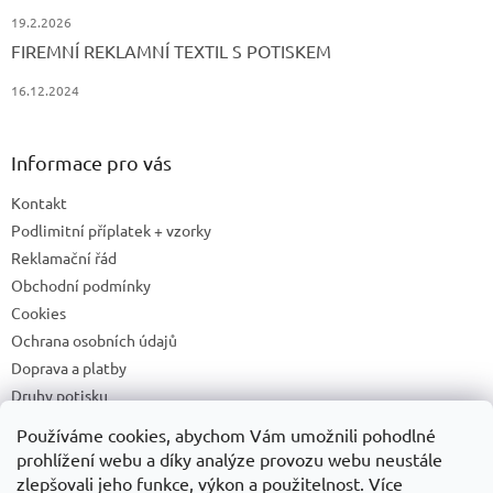
19.2.2026
FIREMNÍ REKLAMNÍ TEXTIL S POTISKEM
16.12.2024
Informace pro vás
Kontakt
Podlimitní příplatek + vzorky
Reklamační řád
Obchodní podmínky
Cookies
Ochrana osobních údajů
Doprava a platby
Druhy potisku
Příprava a podklady k tisku
Používáme cookies, abychom Vám umožnili pohodlné
Recyklační příspěvky a zpětný odběr elektrozařízení/baterií
prohlížení webu a díky analýze provozu webu neustále
zlepšovali jeho funkce, výkon a použitelnost. Více