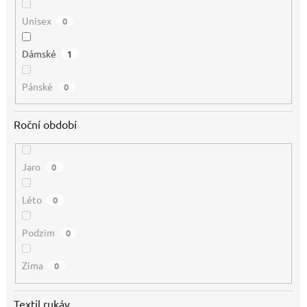
Unisex
0
Dámské
1
Pánské
0
Roční období
Jaro
0
Léto
0
Podzim
0
Zima
0
Textil rukáv