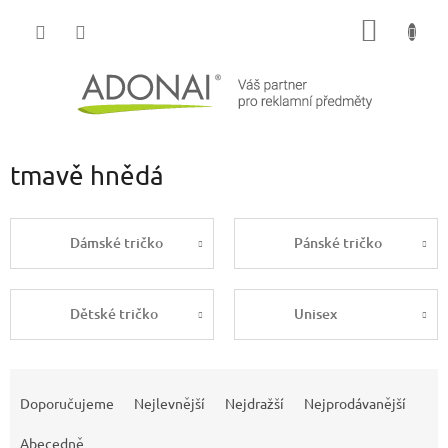
Přejít
NÁKUP
na
obsah
KOŠÍK
tmavě hnědá
Dámské tričko
Pánské tričko
Dětské tričko
Unisex
Ř
a
Doporučujeme
Nejlevnější
Nejdražší
Nejprodávanější
z
e
Abecedně