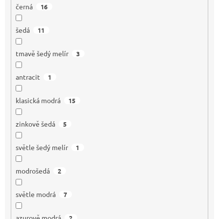
černá
16
šedá
11
tmavě šedý melír
3
antracit
1
klasická modrá
15
zinkově šedá
5
světle šedý melír
1
modrošedá
2
světle modrá
7
azurově modrá
2