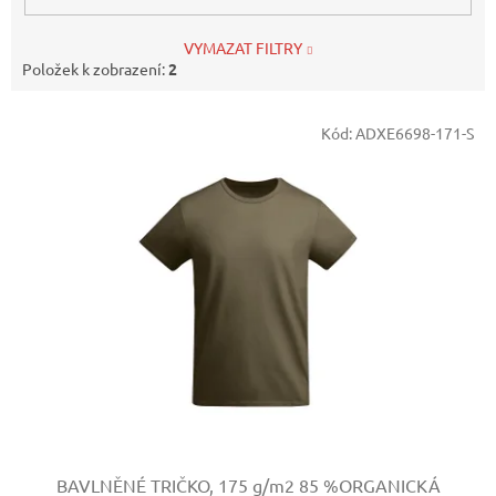
VYMAZAT FILTRY
Položek k zobrazení:
2
V
Kód:
ADXE6698-171-S
ý
p
i
s
p
r
o
d
u
k
t
ů
BAVLNĚNÉ TRIČKO, 175 g/m2
85 %ORGANICKÁ