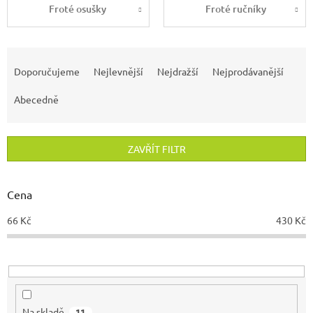
Froté osušky
Froté ručníky
Ř
a
Doporučujeme
Nejlevnější
Nejdražší
Nejprodávanější
z
e
Abecedně
n
í
p
ZAVŘÍT FILTR
r
o
d
Cena
u
66
Kč
430
Kč
k
t
ů
Na skladě
11