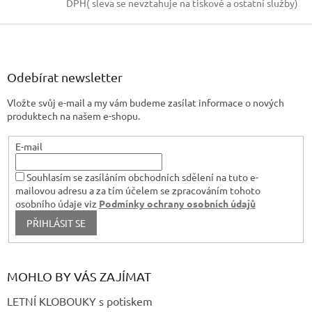
c
DPH( sleva se nevztahuje na tiskové a ostatní služby)
í
p
Z
r
á
v
p
k
a
Odebírat newsletter
y
t
v
Vložte svůj e-mail a my vám budeme zasílat informace o nových
í
ý
produktech na našem e-shopu.
p
i
s
E-mail
u
Souhlasím se zasíláním obchodních sdělení na tuto e-
mailovou adresu a za tím účelem se zpracováním tohoto
osobního údaje viz
Podmínky ochrany osobních údajů
PŘIHLÁSIT SE
MOHLO BY VÁS ZAJÍMAT
LETNÍ KLOBOUKY s potiskem