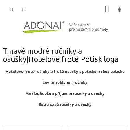
Přejít
NÁKUP
na
obsah
KOŠÍK
Tmavě modré ručníky a
osušky|Hotelové froté|Potisk loga
Hotelové froté ručníky a froté osušky s potiskem i bez potisku
Levné reklamní ručníky
Měkké, hebké a příjemné ručníky a osušky
Extra savé ručníky a osušky