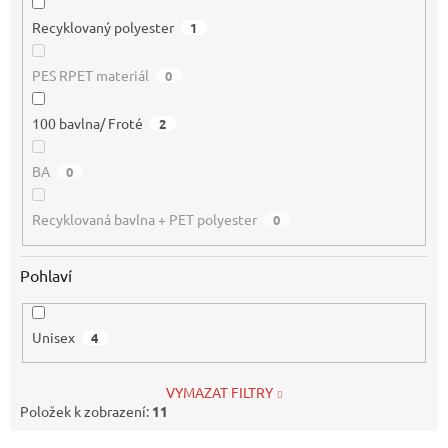
Recyklovaný polyester
1
PES RPET materiál
0
100 bavlna/ Froté
2
BA
0
Recyklovaná bavlna + PET polyester
0
Pohlaví
Unisex
4
VYMAZAT FILTRY
Položek k zobrazení:
11