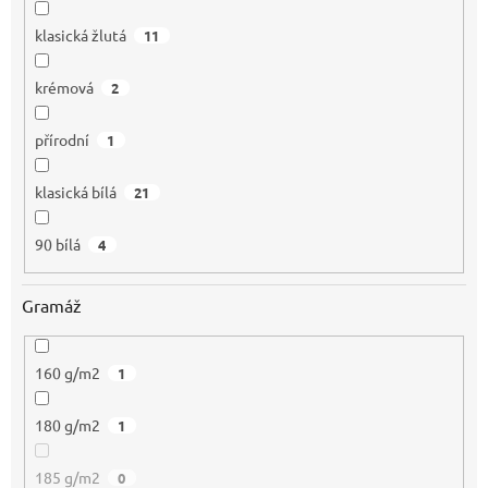
klasická žlutá
11
krémová
2
přírodní
1
klasická bílá
21
90 bílá
4
Gramáž
160 g/m2
1
180 g/m2
1
185 g/m2
0