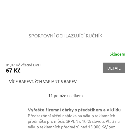
SPORTOVNÍ OCHLAZUJÍCÍ RUČNÍK
Skladem
81,07 Kč včetně DPH
DETAIL
67 Kč
+ VÍCE BAREVNÝCH VARIANT 6 BAREV
11
položek celkem
O
v
l
Vyřešte firemní dárky s předstihem a v klidu
á
Předsezónní akční nabídka na nákup reklamních
d
předmětů pro měsíc SRPEN s 10 % slevou. Platí na
a
nákup reklamních předmětů nad 15 000 Kč/ bez