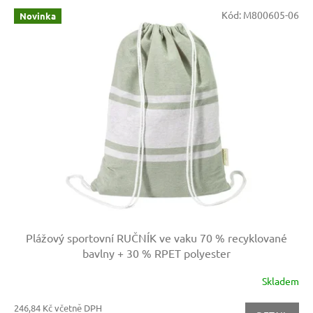
V
Kód:
M800605-06
Novinka
ý
p
i
s
p
r
o
d
u
k
t
ů
Plážový sportovní RUČNÍK ve vaku
70 % recyklované
bavlny + 30 % RPET polyester
Skladem
246,84 Kč včetně DPH