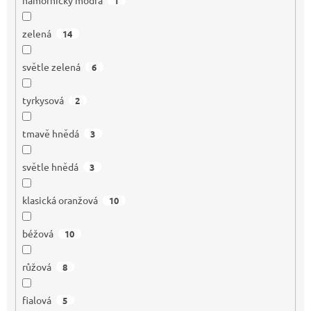
námořnicky modrá
1
zelená
14
světle zelená
6
tyrkysová
2
tmavě hnědá
3
světle hnědá
3
klasická oranžová
10
béžová
10
růžová
8
fialová
5