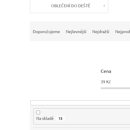
OBLEČENÍ DO DEŠTĚ
Ř
a
Doporučujeme
Nejlevnější
Nejdražší
Nejprod
z
e
n
í
p
r
Cena
o
d
39
Kč
u
k
t
ů
Na skladě
13