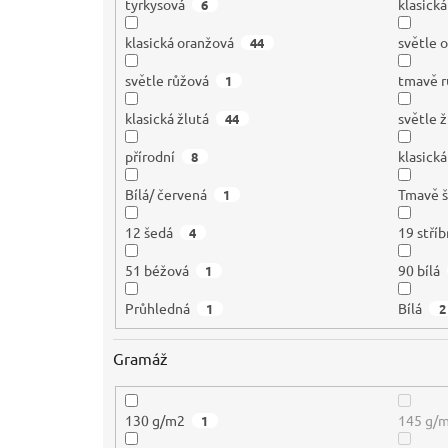
tyrkysová
klasick
6
klasická oranžová
světle 
44
světle růžová
tmavě r
1
klasická žlutá
světle ž
44
přírodní
klasická
8
Bílá/ červená
Tmavě 
1
12 šedá
19 stříb
4
51 béžová
90 bílá
1
Průhledná
Bílá
1
2
Gramáž
130 g/m2
145 g/
1