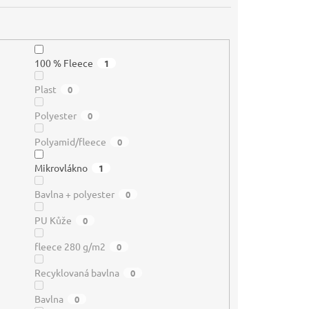
100 % Fleece
1
Plast
0
Polyester
0
Polyamid/fleece
0
Mikrovlákno
1
Bavlna + polyester
0
PU Kůže
0
fleece 280 g/m2
0
Recyklovaná bavlna
0
Bavlna
0