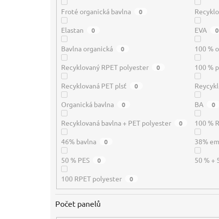
Froté organická bavlna
Recyklo
0
Elastan
EVA
0
0
Bavlna organická
100 % o
0
Recyklovaný RPET polyester
100 % p
0
Recyklovaná PET plsť
Reycykl
0
Organická bavlna
BA
0
0
Recyklovaná bavlna + PET polyester
100 % 
0
46% bavlna
38% e
0
50 % PES
50 % + 
0
100 RPET polyester
0
Počet panelů