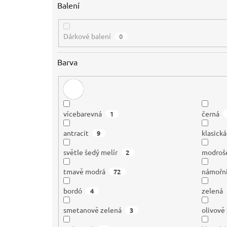
Balení
Dárkové balení
0
Barva
vícebarevná
černá
1
antracit
klasick
9
světle šedý melír
modroš
2
tmavě modrá
námořn
72
bordó
zelená
4
smetanově zelená
olivově
3