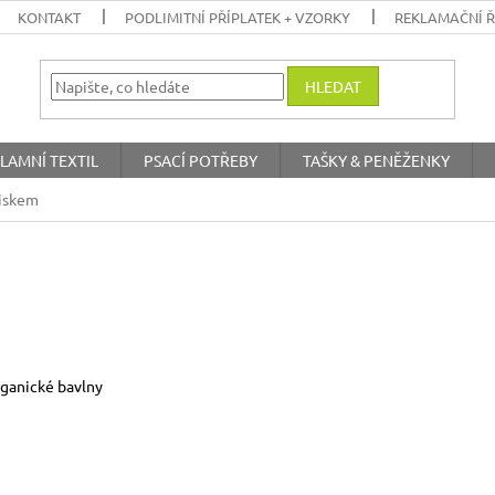
KONTAKT
PODLIMITNÍ PŘÍPLATEK + VZORKY
REKLAMAČNÍ 
HLEDAT
LAMNÍ TEXTIL
PSACÍ POTŘEBY
TAŠKY & PENĚŽENKY
tiskem
organické bavlny