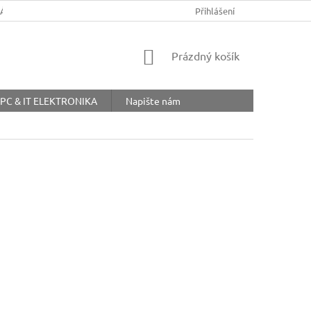
ŘÁD
OBCHODNÍ PODMÍNKY
COOKIES
Přihlášení
OCHRANA OSOBNÍ
NÁKUPNÍ
Prázdný košík
KOŠÍK
PC & IT ELEKTRONIKA
Napište nám