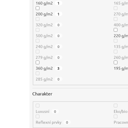
160 g/m2
165 g/
1
200 g/m2
270 g/
1
320 g/m2
400 g/
0
500 g/m2
220 g/
0
240 g/m2
135 g/
0
279 g/m2
260 g/
0
360 g/m2
195 g/
3
285 g/m2
0
Charakter
Luxusní
Eko/bio
0
Reflexní prvky
Pracovn
0