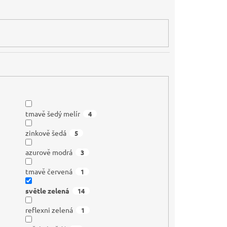
tmavě šedý melír
4
zinkově šedá
5
azurově modrá
3
tmavě červená
1
světle zelená
14
reflexni zelená
1