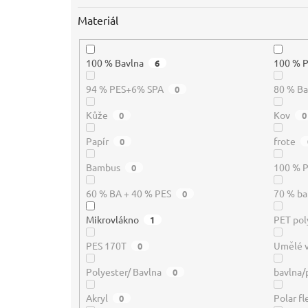
Materiál
100 % Bavlna
100 % 
6
94 % PES+6% SPA
80 % B
0
Kůže
Kov
0
0
Papír
frote
0
Bambus
100 % P
0
60 % BA + 40 % PES
70 % ba
0
Mikrovlákno
PET pol
1
PES 170T
Umělé 
0
Polyester/ Bavlna
bavlna/
0
Akryl
Polar f
0