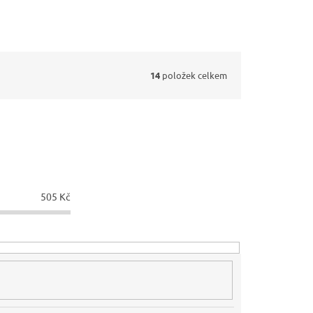
14
položek celkem
505
Kč