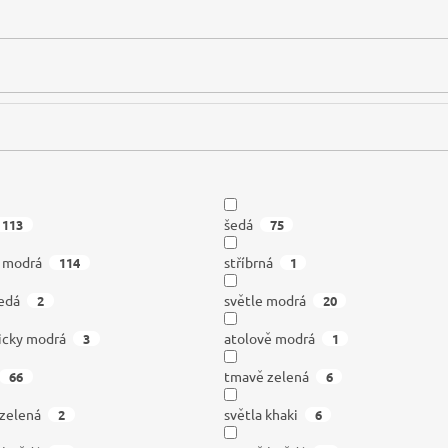
šedá
113
75
á modrá
stříbrná
114
1
edá
světle modrá
2
20
icky modrá
atolově modrá
3
1
tmavě zelená
66
6
 zelená
světla khaki
2
6