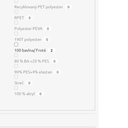
Recyklovaný PET polyester
0
RPET
0
Polyester PEVA
0
190T polyester
0
100 bavlna/ Froté
2
80 % BA +20 % PES
0
90% PES+4% elastan
0
Streč
0
100 % akryl
0