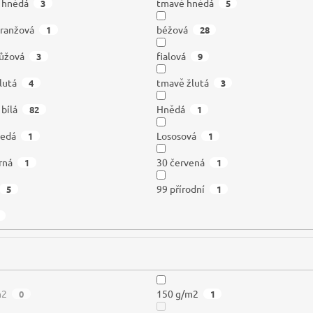
á hnědá
tmavě hnědá
3
5
oranžová
béžová
1
28
ůžová
fialová
3
9
lutá
tmavě žlutá
4
3
 bílá
Hnědá
82
1
šedá
Lososová
1
1
rná
30 červená
1
1
99 přírodní
5
1
m2
150 g/m2
0
1