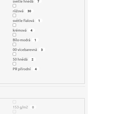
světle hnědá
7
růžová
30
světle fialová
1
krémová
4
Bílo-modrá
1
00 vícebarevná
3
50 hnědá
2
PR přírodní
4
153 g/m2
0