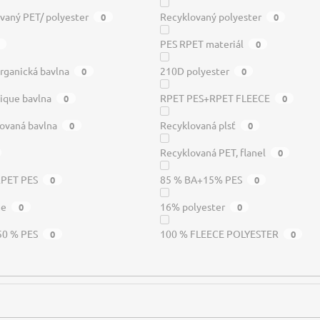
vaný PET/ polyester
Recyklovaný polyester
0
0
PES RPET materiál
0
rganická bavlna
210D polyester
0
0
ique bavlna
RPET PES+RPET FLEECE
0
0
ovaná bavlna
Recyklovaná plsť
0
0
Recyklovaná PET, flanel
0
RPET PES
85 % BA+15% PES
0
0
me
16% polyester
0
0
50 % PES
100 % FLEECE POLYESTER
0
0