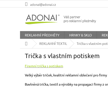
Přejít
adonai@adonai.cz
na
obsah
REKLAMNÍ PŘEDMĚTY
HRNKY & SKLO
REK
Domů
REKLAMNÍ TEXTIL
Trička s vlastním po
Trička s vlastním potiskem
Firemní trička s potiskem
Velký výběr triček, kvalitní reklamní oblečení pro firmy
Bavlněná trička, textil a výrobky na propagaci firmy z 