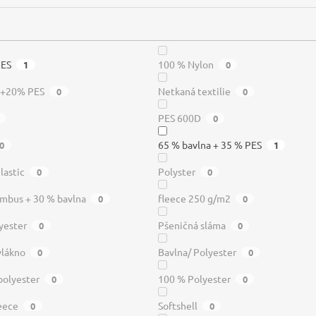
PES
100 % Nylon
1
0
a+20% PES
Netkaná textilie
0
0
PES 600D
0
65 % bavlna + 35 % PES
0
1
lastic
Polyster
0
0
mbus + 30 % bavlna
fleece 250 g/m2
0
0
yester
Pšeničná sláma
0
0
vlákno
Bavlna/ Polyester
0
0
polyester
100 % Polyester
0
0
leece
Softshell
0
0