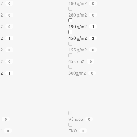
m2
180 g/m2
0
0
m2
280 g/m2
0
0
m2
190 g/m2
0
1
m2
450 g/m2
1
2
m2
155 g/m2
0
0
m2
45 g/m2
0
0
m2
300g/m2
1
0
Vánoce
0
0
í
EKO
0
0