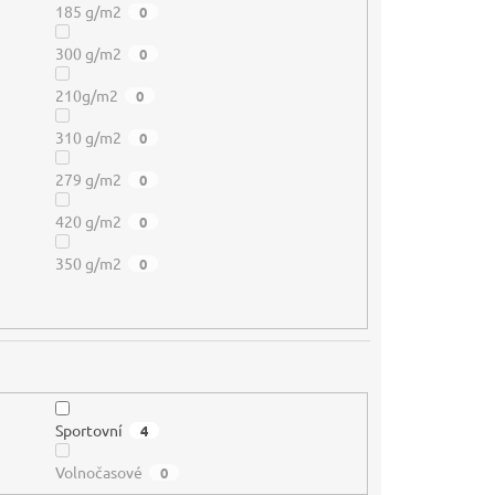
185 g/m2
0
300 g/m2
0
210g/m2
0
310 g/m2
0
279 g/m2
0
420 g/m2
0
350 g/m2
0
Sportovní
4
Volnočasové
0